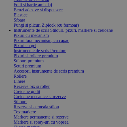
Folii si hartie ambalaj
Benzi adezive si dispensere
Elastice
Sfoara
Pungi si plicuri Ziplock (cu fermoar)
Instrumente de scris
Stilouri, pixuri, markere si creioane
Pixuri cu mecanism
Pixuri fara mecanism, cu capac
Pixuri cu gel
Instrumente de scris Premium
Pixuri si rollere premium
Stilouri premium
Seturi premium
Accesorii instrumente de scris premium
Rollere
Linere
Rezerve pix si roller
Creioane grafit
Creioane mecanice si rezerve
Stilouri
Rezerve si cerneala stilou
Textmarkere
Markere permanente si rezerve
Markere si spray-uri cu vopsea