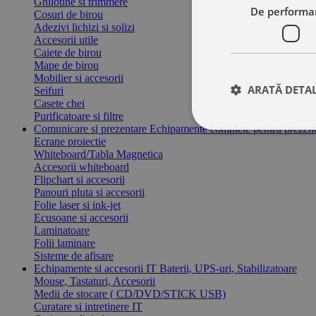
Ghilotine si trimmere
De performa
Cosuri de birou
Adezivi lichizi si solizi
Accesorii utile
Caiete de birou
Mape de birou
Mobilier si accesorii
ARATĂ DETAL
Seifuri
Casete chei
Purificatoare si filtre
Comunicare si prezentare
Echipamente complete pentru prezent
Ecrane proiectie
Whiteboard/Tabla Magnetica
Accesorii whiteboard
Flipchart si accesorii
Panouri pluta si accesorii
Folie laser si ink-jet
Ecusoane si accesorii
Laminatoare
Folii laminare
Sisteme de afisare
Echipamente si accesorii IT
Baterii, UPS-uri, Stabilizatoare
Mouse, Tastaturi, Accesorii
Medii de stocare ( CD/DVD/STICK USB)
Curatare si intretinere IT