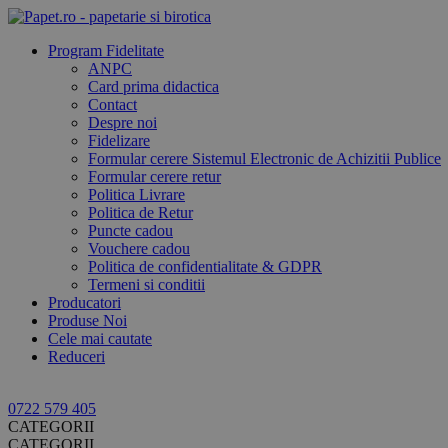
Program Fidelitate
ANPC
Card prima didactica
Contact
Despre noi
Fidelizare
Formular cerere Sistemul Electronic de Achizitii Publice
Formular cerere retur
Politica Livrare
Politica de Retur
Puncte cadou
Vouchere cadou
​Politica de confidentialitate & GDPR
​Termeni si conditii
Producatori
Produse Noi
Cele mai cautate
Reduceri
0722 579 405
CATEGORII
CATEGORII