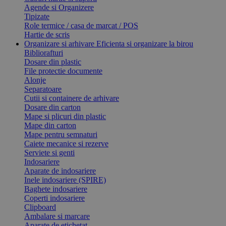
Agende si Organizere
Tipizate
Role termice / casa de marcat / POS
Hartie de scris
Organizare si arhivare
Eficienta si organizare la birou
Bibliorafturi
Dosare din plastic
File protectie documente
Alonje
Separatoare
Cutii si containere de arhivare
Dosare din carton
Mape si plicuri din plastic
Mape din carton
Mape pentru semnaturi
Caiete mecanice si rezerve
Serviete si genti
Indosariere
Aparate de indosariere
Inele indosariere (SPIRE)
Baghete indosariere
Coperti indosariere
Clipboard
Ambalare si marcare
Aparate de etichetat