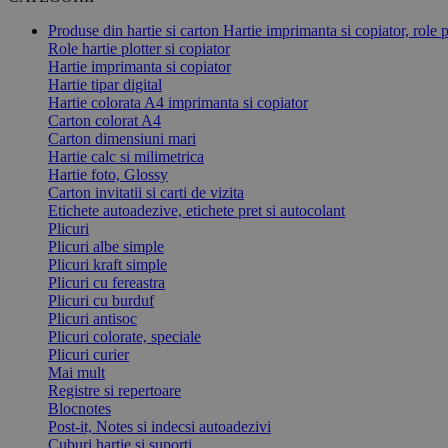
Produse din hartie si carton
Hartie imprimanta si copiator, role p
Role hartie plotter si copiator
Hartie imprimanta si copiator
Hartie tipar digital
Hartie colorata A4 imprimanta si copiator
Carton colorat A4
Carton dimensiuni mari
Hartie calc si milimetrica
Hartie foto, Glossy
Carton invitatii si carti de vizita
Etichete autoadezive, etichete pret si autocolant
Plicuri
Plicuri albe simple
Plicuri kraft simple
Plicuri cu fereastra
Plicuri cu burduf
Plicuri antisoc
Plicuri colorate, speciale
Plicuri curier
Mai mult
Registre si repertoare
Blocnotes
Post-it, Notes si indecsi autoadezivi
Cuburi hartie si suporti