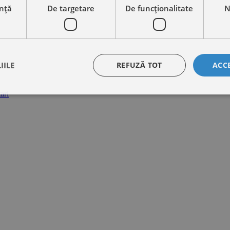
nță
De targetare
De funcţionalitate
N
IILE
REFUZĂ TOT
ACC
ari