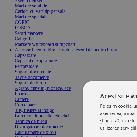
Sketch marker
Markere solubile
Carioci cu varf tip pensula
Markere speciale
COPIC
POSCA
Seturi markere
Caligrafie
Markere whiteboard si flipchart
Accesorii pentru birou
Produse esentiale pentru birou
Capsatoare
Capse si decapsatoare
Perforatoare
Suporti documente
Tavite documente
Suporti de birou
Agrafe, clipsuri, pioneze, ace
Foarfece
Acest site w
Cuttere
Corectoare
Folosim cookie-uri
Tus, tusiere si indigo
asemenea, împărtă
Buretiere, lupe, etichete chei
și analiză, care l
Tehnica de birou
Distrugatoare documente
utilizarea servicii
Calculatoare de birou