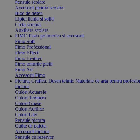
Pensule scolare
Accesorii pictura scolara
Bloc de desen
Lipici lichid si solid
Creta scolara
Auxiliare scolare
FIMO
Pasta polimerica si accesorii
Fimo Soft
Fimo Professional
Fimo Effect
Fimo Leather
Fimo tonurile pielii
Fimo Air
Accesorii Fimo
Pictura, Grafica, Desen tehnic
Materiale de arta pentru profesion
Pictura
Culori Acuarele
Culori Tempera
Culori Guase
Culori Acrilice
Culori Ulei
Pensule pictura
Cutite de paleta
Accesorii Pictura
Pensule cu rezervor