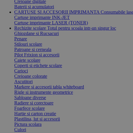
Creioane digitale
Baterii si acumulatori
CARTUSE SI ACCESORII IMPRIMANTA
Consumabile laser
Cartuse imprimante INK-JET
Cartuse imprimante LASER (TONER)
Rechizite scolare
Totul pentru scoala intr-un singur loc
Ghiozdane si Rucsacuri
Penare
Stilouri scolare
Patroane si cerneala
Pilot Frixion si accesorii
Caiete scolare
Coperti si etichete scolare
Carioci
Creioane colorate
Ascutitori
Markere si accesorii tabla whiteboard
Rigle si instrumente geometrice
Sabloane diverse
Radiere si corectoare
Foarfece scolare
Hartie si carton creatie
Plastilina, lut si accesorii
Pictura scolara
Culori