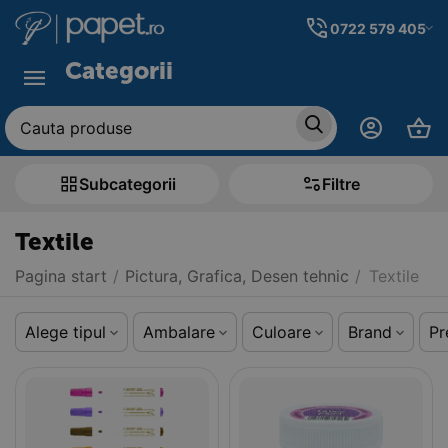
0722 579 405
Categorii
Subcategorii
Filtre
Textile
Pagina start
/
Pictura, Grafica, Desen tehnic
/
Textile
Alege tipul
Ambalare
Culoare
Brand
Pr