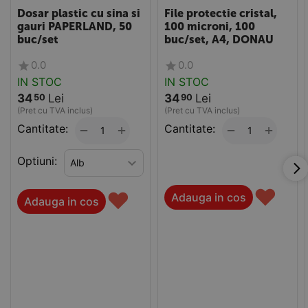
SET
Dosar plastic cu sina si
File protectie cristal,
gauri PAPERLAND, 50
100 microni, 100
buc/set
buc/set, A4, DONAU
0.0
0.0
IN STOC
IN STOC
34
Lei
34
Lei
50
90
(Pret cu TVA inclus)
(Pret cu TVA inclus)
Cantitate:
+
Cantitate:
+
−
−
Optiuni:
♥
♥
Adauga in cos
Adauga in cos