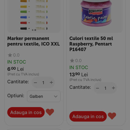
Marker permanent
Culori textile 50 ml
pentru textile, ICO XXL
Raspberry, Pentart
P16407
0.0
0.0
IN STOC
IN STOC
6
Lei
00
13
Lei
90
(Pret cu TVA inclus)
(Pret cu TVA inclus)
Cantitate:
+
−
Cantitate:
+
−
Optiuni:
♥
Adauga in cos
♥
Adauga in cos