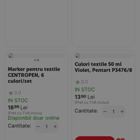
Culori textile 50 ml
Marker pentru textile
Violet, Pentart P3476/8
CENTROPEN, 6
culori/set
0.0
IN STOC
0.0
13
Lei
90
IN STOC
(Pret cu TVA inclus)
18
Lei
99
Cantitate:
+
−
(Pret cu TVA inclus)
Disponibil doar online
Cantitate:
+
−