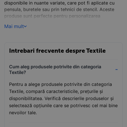
disponibile in nuante variate, care pot fi aplicate cu
pensula, buretele sau prin tehnici de stencil. Aceste
produse sunt perfecte pentru personalizarea
tricourilor, gentilor, pernelor si altor materiale textile.
Mai mult
Creeaza modele unice si expresive care rezista in
timp.
Comanda acum de pe
Papet.ro
si transforma textilele
Intrebari frecvente despre Textile
in piese unice de arta!
Cum aleg produsele potrivite din categoria
Textile?
Pentru a alege produsele potrivite din categoria
Textile, compară caracteristicile, prețurile și
disponibilitatea. Verifică descrierile produselor și
selectează opțiunile care se potrivesc cel mai bine
nevoilor tale.