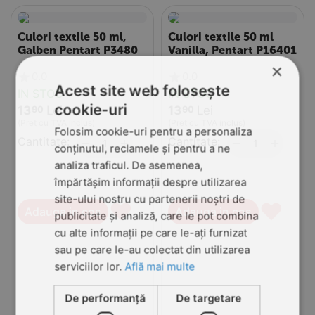
Culori textile 50 ml,
Culori textile 50 ml
Galben Pentart P3480
Vanilla, Pentart P16401
×
0.0
0.0
Acest site web folosește
IN STOC
IN STOC
cookie-uri
13
Lei
13
Lei
90
90
(Pret cu TVA inclus)
(Pret cu TVA inclus)
Folosim cookie-uri pentru a personaliza
Cantitate:
+
Cantitate:
+
−
−
conținutul, reclamele și pentru a ne
analiza traficul. De asemenea,
împărtășim informații despre utilizarea
site-ului nostru cu partenerii noștri de
♥
♥
Adauga in cos
Adauga in cos
publicitate și analiză, care le pot combina
cu alte informații pe care le-ați furnizat
sau pe care le-au colectat din utilizarea
serviciilor lor.
Află mai multe
De performanță
De targetare