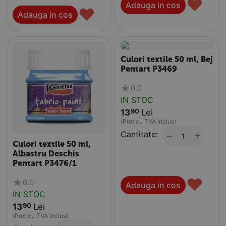
♥
Adauga in cos
♥
Adauga in cos
Culori textile 50 ml, Bej
Pentart P3469
0.0
IN STOC
13
Lei
90
(Pret cu TVA inclus)
Cantitate:
+
−
Culori textile 50 ml,
Albastru Deschis
Pentart P3476/1
♥
0.0
Adauga in cos
IN STOC
13
Lei
90
(Pret cu TVA inclus)