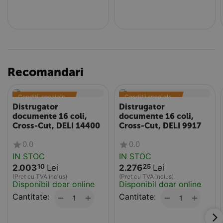
Recomandari
Conditii speciale 
Conditii speciale 
de livrare
de livrare
Distrugator
Distrugator
documente 16 coli,
documente 16 coli,
Cross-Cut, DELI 14400
Cross-Cut, DELI 9917
0.0
0.0
IN STOC
IN STOC
2.003
Lei
2.276
Lei
10
25
(Pret cu TVA inclus)
(Pret cu TVA inclus)
Disponibil doar online
Disponibil doar online
Cantitate:
+
Cantitate:
+
−
−