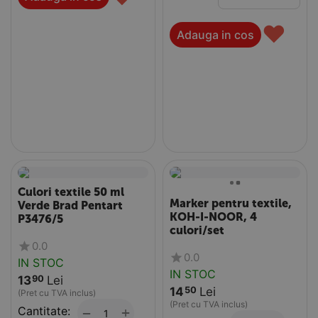
♥
Adauga in cos
Culori textile 50 ml
Marker pentru textile,
Verde Brad Pentart
KOH-I-NOOR, 4
P3476/5
culori/set
0.0
0.0
IN STOC
IN STOC
13
Lei
90
14
Lei
50
(Pret cu TVA inclus)
(Pret cu TVA inclus)
Cantitate:
+
−