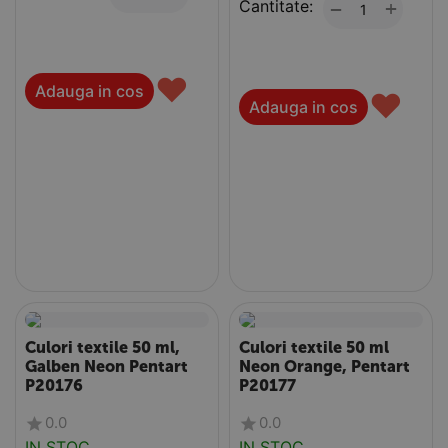
Cantitate:
+
−
♥
Adauga in cos
♥
Adauga in cos
Culori textile 50 ml,
Culori textile 50 ml
Galben Neon Pentart
Neon Orange, Pentart
P20176
P20177
0.0
0.0
IN STOC
IN STOC