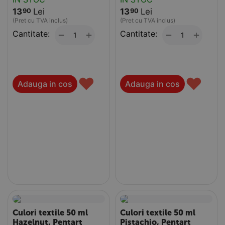
13
Lei
13
Lei
90
90
(Pret cu TVA inclus)
(Pret cu TVA inclus)
Cantitate:
+
Cantitate:
+
−
−
♥
♥
Adauga in cos
Adauga in cos
Culori textile 50 ml
Culori textile 50 ml
Hazelnut, Pentart
Pistachio, Pentart