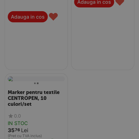
♥
Adauga in cos
♥
Adauga in cos
Marker pentru textile
CENTROPEN, 10
culori/set
0.0
IN STOC
35
Lei
76
(Pret cu TVA inclus)