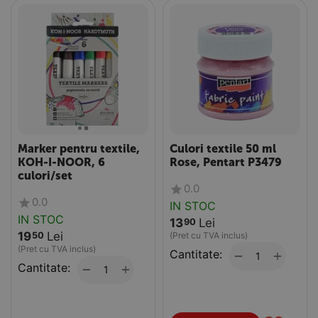
Marker pentru textile,
Culori textile 50 ml
KOH-I-NOOR, 6
Rose, Pentart P3479
culori/set
0.0
0.0
IN STOC
IN STOC
13
Lei
90
19
Lei
50
(Pret cu TVA inclus)
(Pret cu TVA inclus)
Cantitate:
+
−
Cantitate:
+
−