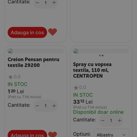
Cantitate:
+
−
♥
Adauga in cos
Creion Pensan pentru
Spray cu vopsea
textile 29200
textila, 110 ml,
CENTROPEN
0.0
IN STOC
0.0
1
Lei
20
IN STOC
(Pret cu TVA inclus)
33
Lei
12
Cantitate:
+
−
(Pret cu TVA inclus)
Disponibil doar online
Cantitate:
+
−
♥
Optiuni:
Adauga in cos