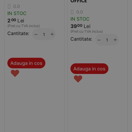
OFFICE
0.0
0.0
IN STOC
IN STOC
2
Lei
00
39
Lei
00
(Pret cu TVA inclus)
(Pret cu TVA inclus)
Cantitate:
+
−
Cantitate:
+
−
Adauga in cos
Adauga in cos
♥
♥