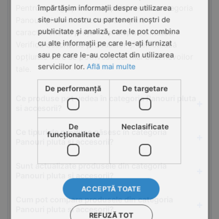
Pentru a alege produsele potrivite din categoria
împărtășim informații despre utilizarea
site-ului nostru cu partenerii noștri de
Panouri pluta si accesorii, compară
publicitate și analiză, care le pot combina
caracteristicile, prețurile și disponibilitatea.
cu alte informații pe care le-ați furnizat
Verifică descrierile produselor și selectează
sau pe care le-au colectat din utilizarea
opțiunile care se potrivesc cel mai bine nevoilor
serviciilor lor.
Află mai multe
tale.
De performanță
De targetare
Ce produse pot vedea în categoria Panouri pluta
si accesorii?
De
Neclasificate
Ce tipuri de produse găsesc în categoria
funcţionalitate
Panouri pluta si accesorii?
Sunt actualizate produsele din categoria
Panouri pluta si accesorii?
ACCEPTĂ TOATE
Cum pot compara produsele din categoria
Panouri pluta si accesorii?
REFUZĂ TOT