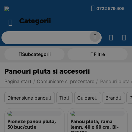
0722 579 405
Categorii
Subcategorii
Filtre
Panouri pluta si accesorii
Pagina start
/
Comunicare si prezentare
/
Panouri pluta 
Dimensiune panou
Tip
Culoare
Brand
P
Pioneze panou pluta,
Panou pluta, rama
50 buc/cutie
lemn, 40 x 60 cm, BI-