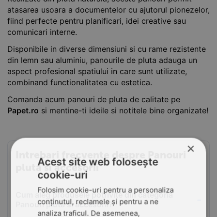
atasarea usoara a documentelor cu ajutorul pionezelor,
fiind perfecte pentru planificari, idei creative sau
comunicari interne.
Disponibile in diverse dimensiuni si cu rame rezistente
din lemn sau aluminiu, panourile de pluta adauga un
aspect profesional spatiului in care sunt utilizate,
combinand functionalitatea cu estetica.
Comanda acum panouri de pluta de calitate pe
Papet.ro
si mentine-ti ideile si notitele bine organizate!
×
Intrebari frecvente despre Panouri
Acest site web folosește
pluta si accesorii
cookie-uri
Folosim cookie-uri pentru a personaliza
Cum aleg produsele potrivite din categoria
conținutul, reclamele și pentru a ne
Panouri pluta si accesorii?
analiza traficul. De asemenea,