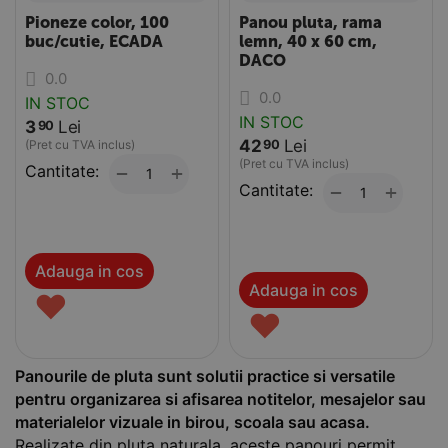
Pioneze color, 100
Panou pluta, rama
buc/cutie, ECADA
lemn, 40 x 60 cm,
DACO
0.0
0.0
IN STOC
IN STOC
3
Lei
90
42
Lei
90
(Pret cu TVA inclus)
(Pret cu TVA inclus)
Cantitate:
+
−
Cantitate:
+
−
Adauga in cos
Adauga in cos
♥
♥
Panourile de pluta sunt solutii practice si versatile
pentru organizarea si afisarea notitelor, mesajelor sau
materialelor vizuale in birou, scoala sau acasa.
Realizate din pluta naturala, aceste panouri permit