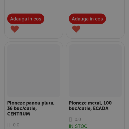
Adauga in cos
Adauga in cos
♥
♥
Pioneze panou pluta,
Pioneze metal, 100
36 buc/cutie,
buc/cutie, ECADA
CENTRUM
0.0
0.0
IN STOC