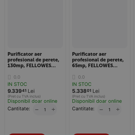
Purificator aer
Purificator aer
profesional de perete,
profesional de perete,
130mp, FELLOWES
65mp, FELLOWES
Aeramax Pro AM IV
Aeramax Pro AM III
0.0
0.0
PureView
IN STOC
IN STOC
9.339
Lei
5.338
Lei
41
01
(Pret cu TVA inclus)
(Pret cu TVA inclus)
Disponibil doar online
Disponibil doar online
Cantitate:
+
Cantitate:
+
−
−