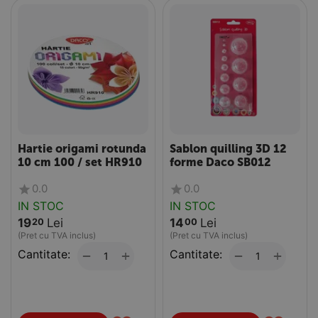
Hartie origami rotunda
Sablon quilling 3D 12
10 cm 100 / set HR910
forme Daco SB012
0.0
0.0
IN STOC
IN STOC
19
Lei
14
Lei
20
00
(Pret cu TVA inclus)
(Pret cu TVA inclus)
Cantitate:
+
Cantitate:
+
−
−