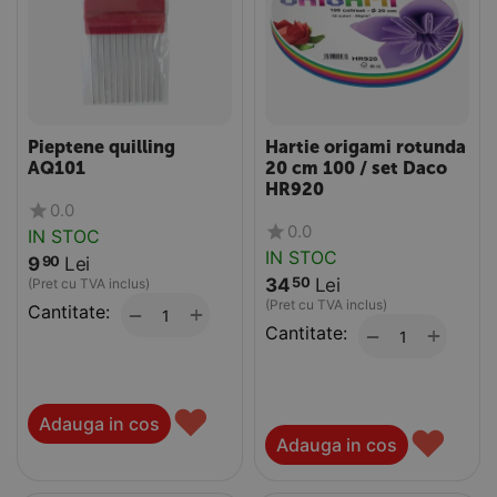
Pieptene quilling
Hartie origami rotunda
AQ101
20 cm 100 / set Daco
HR920
0.0
0.0
IN STOC
IN STOC
9
Lei
90
34
Lei
50
(Pret cu TVA inclus)
(Pret cu TVA inclus)
Cantitate:
+
−
Cantitate:
+
−
♥
Adauga in cos
♥
Adauga in cos