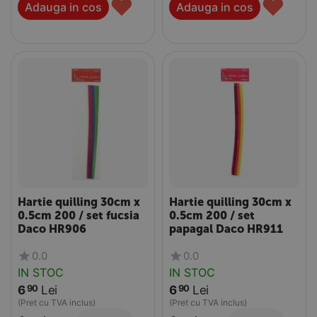
♥
♥
Adauga in cos
Adauga in cos
Hartie quilling 30cm x
Hartie quilling 30cm x
0.5cm 200 / set fucsia
0.5cm 200 / set
Daco HR906
papagal Daco HR911
0.0
0.0
IN STOC
IN STOC
6
Lei
6
Lei
90
90
(Pret cu TVA inclus)
(Pret cu TVA inclus)