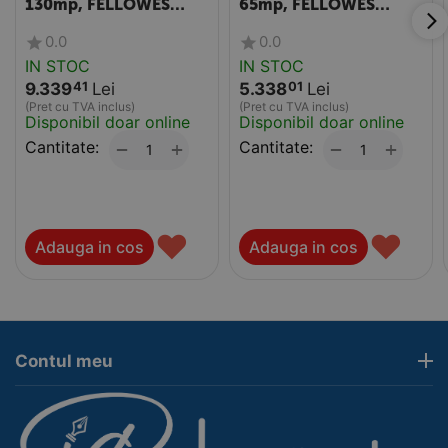
130mp, FELLOWES
65mp, FELLOWES
Aeramax Pro AM IV
Aeramax Pro AM III
0.0
0.0
PureView
IN STOC
IN STOC
9.339
Lei
5.338
Lei
41
01
(Pret cu TVA inclus)
(Pret cu TVA inclus)
Disponibil doar online
Disponibil doar online
Cantitate:
+
Cantitate:
+
−
−
♥
♥
Adauga in cos
Adauga in cos
Contul meu