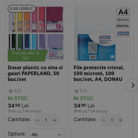
0.59 LEI/BUC
Pret mai MIC la 
SET
Dosar plastic cu sina si
File protectie cristal,
gauri PAPERLAND, 50
100 microni, 100
buc/set
buc/set, A4, DONAU
0.0
0.0
IN STOC
IN STOC
34
Lei
34
Lei
50
90
(Pret cu TVA inclus)
(Pret cu TVA inclus)
Cantitate:
+
Cantitate:
+
−
−
Optiuni: