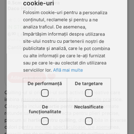
cookie-uri
0.5cm 200/ set flacara
Daco HR909
Folosim cookie-uri pentru a personaliza
conținutul, reclamele și pentru a ne
0.0
IN STOC
analiza traficul. De asemenea,
împărtășim informații despre utilizarea
6
Lei
90
(Pret cu TVA inclus)
site-ului nostru cu partenerii noștri de
Cantitate:
+
−
publicitate și analiză, care le pot combina
cu alte informații pe care le-ați furnizat
sau pe care le-au colectat din utilizarea
serviciilor lor.
Află mai multe
♥
Adauga in cos
De performanță
De targetare
Quilling-ul si origami-ul sunt activitati creative care
imbina pasiunea pentru detalii cu abilitatile practice.
Categoria include
hartie pentru origami
in formate
De
Neclasificate
funcţionalitate
rotunde sau patrate, perfecta pentru plieri precise,
precum si
hartie pentru quilling
, disponibila in diverse
culori pentru modele spectaculoase. De asemenea,
regasiti
ace de quilling
,
sabloane de quilling
pentru