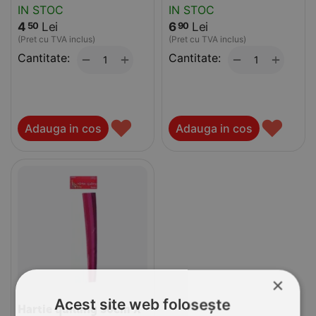
IN STOC
IN STOC
4
Lei
6
Lei
50
90
(Pret cu TVA inclus)
(Pret cu TVA inclus)
Cantitate:
+
Cantitate:
+
−
−
♥
♥
Adauga in cos
Adauga in cos
×
Acest site web folosește
Hartie quilling 30cm X