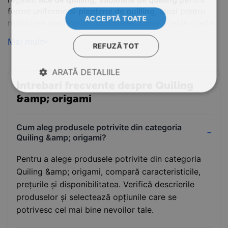
forme uniforme si
pieptene de quilling
, ideal pentru
ACCEPTĂ TOATE
realizarea designurilor complexe. Toate aceste unelte
sunt gandite pentru a oferi o experienta completa si
Mai mult
placuta in arta hartiei.
REFUZĂ TOT
Disponibile acum pentru proiectele tale creative la
ARATĂ DETALIILE
Papet!
Intrebari frecvente despre Quiling
&amp; origami
Cum aleg produsele potrivite din categoria
Quiling &amp; origami?
Pentru a alege produsele potrivite din categoria
Quiling &amp; origami, compară caracteristicile,
prețurile și disponibilitatea. Verifică descrierile
produselor și selectează opțiunile care se
potrivesc cel mai bine nevoilor tale.