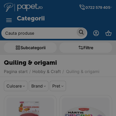
0722 579 405
Categorii
Subcategorii
Filtre
Quiling & origami
Pagina start
/
Hobby & Craft
/
Quiling & origami
Culoare
Brand
Pret