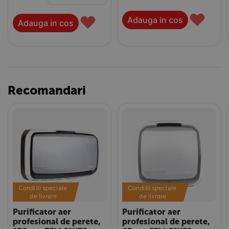
♥
♥
Adauga in cos
Adauga in cos
Recomandari
Conditii speciale 
Conditii speciale 
de livrare
de livrare
Purificator aer
Purificator aer
profesional de perete,
profesional de perete,