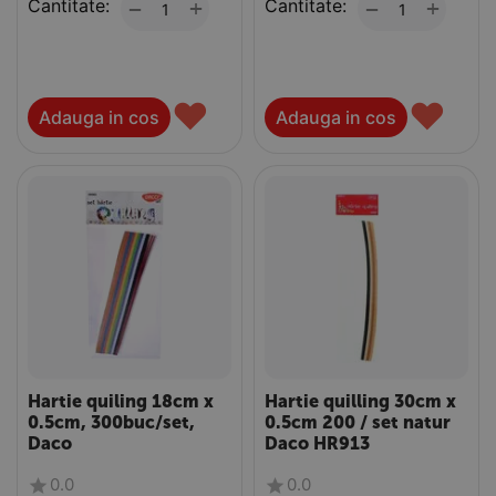
Cantitate:
+
Cantitate:
+
−
−
♥
♥
Adauga in cos
Adauga in cos
Hartie quiling 18cm x
Hartie quilling 30cm x
0.5cm, 300buc/set,
0.5cm 200 / set natur
Daco
Daco HR913
0.0
0.0