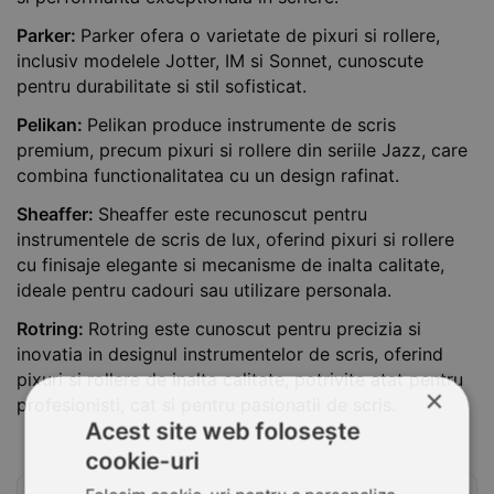
Parker:
Parker ofera o varietate de pixuri si rollere,
inclusiv modelele Jotter, IM si Sonnet, cunoscute
pentru durabilitate si stil sofisticat.
Pelikan:
Pelikan produce instrumente de scris
premium, precum pixuri si rollere din seriile Jazz, care
combina functionalitatea cu un design rafinat.
Sheaffer:
Sheaffer este recunoscut pentru
instrumentele de scris de lux, oferind pixuri si rollere
cu finisaje elegante si mecanisme de inalta calitate,
ideale pentru cadouri sau utilizare personala.
Rotring:
Rotring este cunoscut pentru precizia si
inovatia in designul instrumentelor de scris, oferind
pixuri si rollere de inalta calitate, potrivite atat pentru
×
profesionisti, cat si pentru pasionatii de scris.
Acest site web folosește
cookie-uri