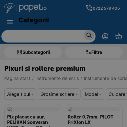
0722 579 405
Categorii
Subcategorii
Filtre
Pixuri si rollere premium
Pagina start
/
Instrumente de scris
/
Instrumente de scri
Alege tipul
Grosime scriere
Model
Culoare
Pix placat cu aur,
Roller 0.7mm, PILOT
PELIKAN Souveran
FriXion LX