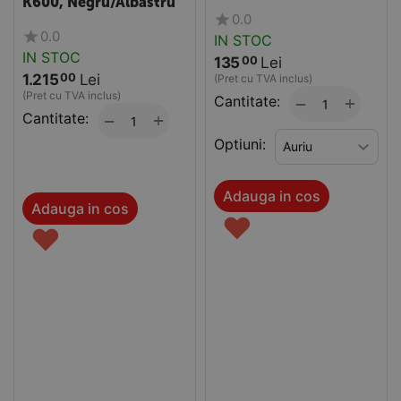
K600, Negru/Albastru
0.0
0.0
IN STOC
IN STOC
135
Lei
00
1.215
Lei
00
(Pret cu TVA inclus)
(Pret cu TVA inclus)
Cantitate:
+
−
Cantitate:
+
−
Optiuni:
Adauga in cos
Adauga in cos
♥
♥