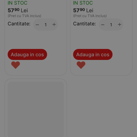
IN STOC
IN STOC
57
Lei
57
Lei
90
90
(Pret cu TVA inclus)
(Pret cu TVA inclus)
Cantitate:
+
Cantitate:
+
−
−
Adauga in cos
Adauga in cos
♥
♥