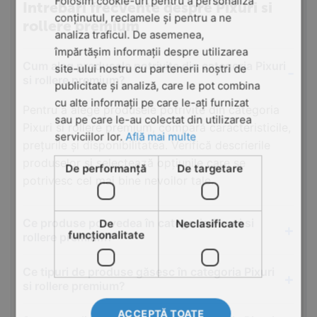
Folosim cookie-uri pentru a personaliza
Intrebari frecvente despre Pixuri si
conținutul, reclamele și pentru a ne
rollere premium
analiza traficul. De asemenea,
împărtășim informații despre utilizarea
Cum aleg produsele potrivite din categoria Pixuri
site-ului nostru cu partenerii noștri de
si rollere premium?
publicitate și analiză, care le pot combina
cu alte informații pe care le-ați furnizat
Pentru a alege produsele potrivite din categoria
sau pe care le-au colectat din utilizarea
Pixuri si rollere premium, compară caracteristicile,
serviciilor lor.
Află mai multe
prețurile și disponibilitatea. Verifică descrierile
produselor și selectează opțiunile care se
De performanță
De targetare
potrivesc cel mai bine nevoilor tale.
Ce produse pot vedea în categoria Pixuri si
De
Neclasificate
funcţionalitate
rollere premium?
Ce tipuri de produse găsesc în categoria Pixuri
si rollere premium?
ACCEPTĂ TOATE