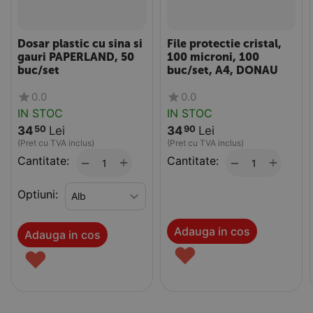
Dosar plastic cu sina si
File protectie cristal,
gauri PAPERLAND, 50
100 microni, 100
buc/set
buc/set, A4, DONAU
0.0
0.0
IN STOC
IN STOC
34
Lei
34
Lei
50
90
(Pret cu TVA inclus)
(Pret cu TVA inclus)
Cantitate:
+
Cantitate:
+
−
−
Optiuni:
Adauga in cos
Adauga in cos
♥
♥