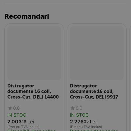
Recomandari
Distrugator
Distrugator
documente 16 coli,
documente 16 coli,
Cross-Cut, DELI 14400
Cross-Cut, DELI 9917
0.0
0.0
IN STOC
IN STOC
2.003
Lei
2.276
Lei
10
25
(Pret cu TVA inclus)
(Pret cu TVA inclus)