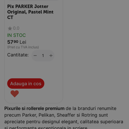
Pix PARKER Jotter
Original, Pastel Mint
CT
0.0
IN STOC
57
Lei
90
(Pret cu TVA inclus)
Cantitate:
+
−
Adauga in cos
♥
Pixurile si rollerele premium
de la branduri renumite
precum Parker, Pelikan, Sheaffer si Rotring sunt
apreciate pentru designul elegant, calitatea superioara
si performanta exceptionala in scriere.