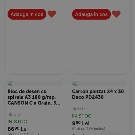
♥
♥
Adauga in cos
Adauga in cos
Bloc de desen cu
Carton panzat 24 x 30
spirala A3 180 g/mp,
Daco PD2430
CANSON C a Grain, 30
0.0
file
0.0
IN STOC
IN STOC
9
Lei
90
86
Lei
90
(Pret cu TVA inclus)
(Pret cu TVA inclus)