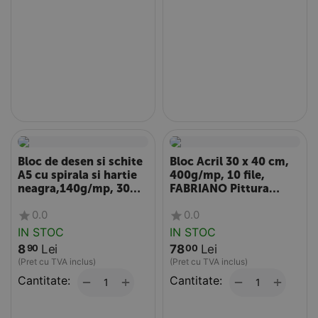
Bloc de desen si schite
Bloc Acril 30 x 40 cm,
A5 cu spirala si hartie
400g/mp, 10 file,
neagra,140g/mp, 30
FABRIANO Pittura
file, DACO
Grana FIna
0.0
0.0
IN STOC
IN STOC
8
Lei
78
Lei
90
00
(Pret cu TVA inclus)
(Pret cu TVA inclus)
Cantitate:
+
Cantitate:
+
−
−