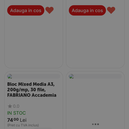
♥
♥
Adauga in cos
Adauga in cos
Bloc Mixed Media A3,
200g/mp, 30 file,
FABRIANO Accademia
0.0
IN STOC
74
Lei
00
(Pret cu TVA inclus)