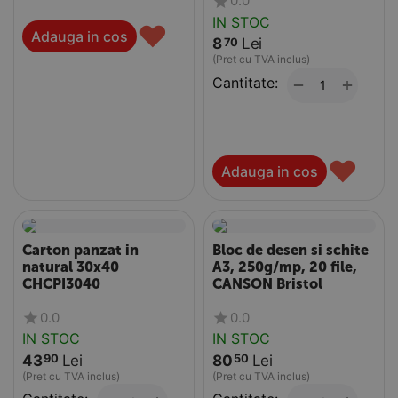
0.0
grosime ...
IN STOC
♥
Adauga in cos
8
Lei
70
(Pret cu TVA inclus)
Cantitate:
+
−
♥
Adauga in cos
Carton panzat in
Bloc de desen si schite
natural 30x40
A3, 250g/mp, 20 file,
CHCPI3040
CANSON Bristol
0.0
0.0
IN STOC
IN STOC
43
Lei
80
Lei
90
50
(Pret cu TVA inclus)
(Pret cu TVA inclus)