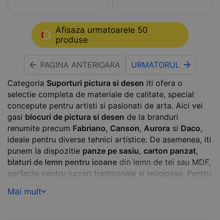
Afisaza urmatoarele 50
produse
PAGINA ANTERIOARA
URMATORUL
Categoria
Suporturi pictura si desen
iti ofera o
selectie completa de materiale de calitate, special
concepute pentru artisti si pasionati de arta. Aici vei
gasi
blocuri de pictura si desen
de la branduri
renumite precum
Fabriano
,
Canson
,
Aurora
si
Daco
,
ideale pentru diverse tehnici artistice. De asemenea, iti
punem la dispozitie
panze pe sasiu
,
carton panzat
,
blaturi de lemn pentru icoane
din lemn de tei sau MDF,
perfecte pentru lucrari traditionale si religioase. Pentru
proiecte creative, poti alege
foam board
, un suport
Mai mult
versatil si usor, iar pentru lucrul comod, te invitam sa
descoperi gama noastra de
sevalete
profesionale.