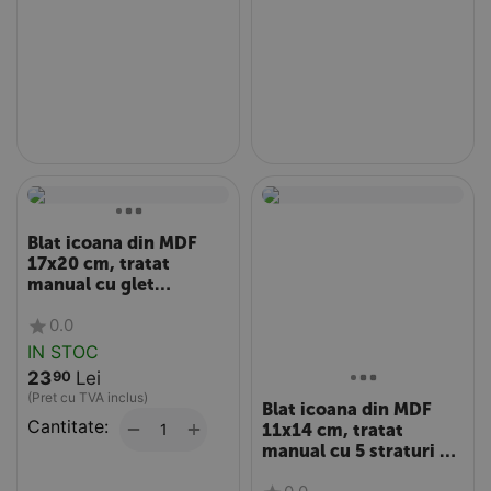
Blat icoana din MDF
17x20 cm, tratat
manual cu glet
traditional, grosime 18
0.0
mm
IN STOC
23
Lei
90
(Pret cu TVA inclus)
Blat icoana din MDF
Cantitate:
+
−
11x14 cm, tratat
manual cu 5 straturi de
glet traditional,