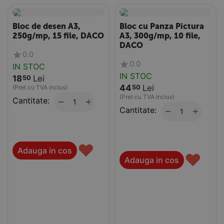
Bloc de desen A3,
Bloc cu Panza Pictura
250g/mp, 15 file, DACO
A3, 300g/mp, 10 file,
DACO
0.0
0.0
IN STOC
IN STOC
18
Lei
50
44
Lei
50
(Pret cu TVA inclus)
(Pret cu TVA inclus)
Cantitate:
+
−
Cantitate:
+
−
♥
Adauga in cos
♥
Adauga in cos