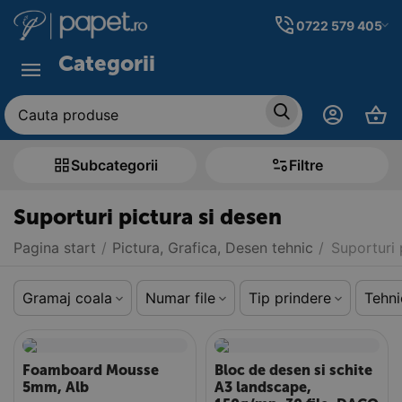
0722 579 405
Categorii
Subcategorii
Filtre
Suporturi pictura si desen
Pagina start
/
Pictura, Grafica, Desen tehnic
/
Suporturi 
Gramaj coala
Numar file
Tip prindere
Tehni
Foamboard Mousse
Bloc de desen si schite
5mm, Alb
A3 landscape,