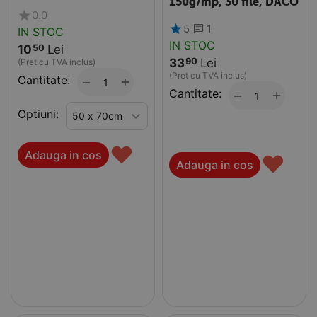
150g/mp, 30 file, DACO
0.0
5
1
IN STOC
IN STOC
10
Lei
50
33
Lei
90
(Pret cu TVA inclus)
(Pret cu TVA inclus)
Cantitate:
+
−
Cantitate:
+
−
Optiuni:
♥
Adauga in cos
♥
Adauga in cos