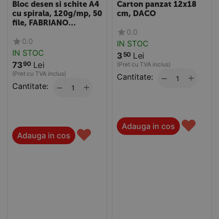
Bloc desen si schite A4
Carton panzat 12x18
cu spirala, 120g/mp, 50
cm, DACO
file, FABRIANO
0.0
Accademia
0.0
IN STOC
IN STOC
3
Lei
50
73
Lei
90
(Pret cu TVA inclus)
(Pret cu TVA inclus)
Cantitate:
+
−
Cantitate:
+
−
♥
Adauga in cos
♥
Adauga in cos