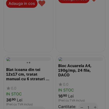
♥
Adauga in cos
Bloc Acuarela A4,
Blat icoana din tei
190g/mp, 24 file,
12x17 cm, tratat
DACO
manual cu 6 straturi de
glet traditional,
0.0
0.0
grosime ...
IN STOC
IN STOC
16
Lei
90
36
Lei
90
(Pret cu TVA inclus)
(Pret cu TVA inclus)
Cantitate:
+
−