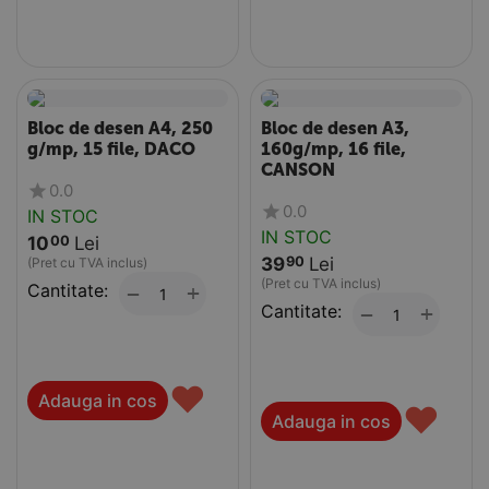
Bloc de desen A4, 250
Bloc de desen A3,
g/mp, 15 file, DACO
160g/mp, 16 file,
CANSON
0.0
0.0
IN STOC
IN STOC
10
Lei
00
39
Lei
90
(Pret cu TVA inclus)
(Pret cu TVA inclus)
Cantitate:
+
−
Cantitate:
+
−
♥
Adauga in cos
♥
Adauga in cos