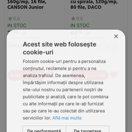
160g/mp, 16 file,
cu spirala, 120g/mp,
CANSON Junior
80 file, DACO
0.0
0.0
IN STOC
IN STOC
21
Lei
49
Lei
90
50
×
(Pret cu TVA inclus)
(Pret cu TVA inclus)
Acest site web folosește
Cantitate:
+
Cantitate:
+
−
−
cookie-uri
Folosim cookie-uri pentru a personaliza
conținutul, reclamele și pentru a ne
♥
♥
Adauga in cos
Adauga in cos
analiza traficul. De asemenea,
împărtășim informații despre utilizarea
site-ului nostru cu partenerii noștri de
publicitate și analiză, care le pot combina
cu alte informații pe care le-ați furnizat
sau pe care le-au colectat din utilizarea
serviciilor lor.
Află mai multe
De performanță
De targetare