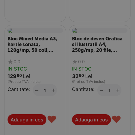
Bloc Mixed Media A3,
Bloc de desen Grafica
hartie tonata,
si Ilustratii A4,
120g/mp, 50 coli,
250g/mp, 20 file,
FABRIANO Sand
FABRIANO Bristol
0.0
0.0
IN STOC
IN STOC
129
Lei
32
Lei
90
90
(Pret cu TVA inclus)
(Pret cu TVA inclus)
Cantitate:
+
Cantitate:
+
−
−
♥
♥
Adauga in cos
Adauga in cos