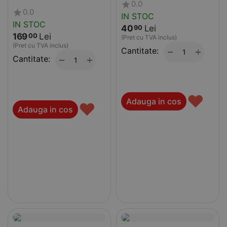
FABRIANO 5 Grano Fino
0.0
0.0
IN STOC
IN STOC
40
Lei
90
169
Lei
00
(Pret cu TVA inclus)
(Pret cu TVA inclus)
Cantitate:
+
−
Cantitate:
+
−
♥
Adauga in cos
♥
Adauga in cos