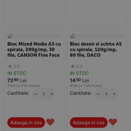
Bloc Mixed Media A3 cu
Bloc desen si schite A5
spirala, 200g/mp, 30
cu spirala, 120g/mp,
file, CANSON Fine Face
80 file, DACO
0.0
0.0
IN STOC
IN STOC
72
Lei
14
Lei
80
50
(Pret cu TVA inclus)
(Pret cu TVA inclus)
Cantitate:
+
Cantitate:
+
−
−
♥
♥
Adauga in cos
Adauga in cos