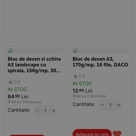
Bloc de desen si schite
Bloc de desen A3,
A2 landscape cu
170g/mp, 16 file, DACO
spirala, 150g/mp, 30
0.0
file, DACO
0.0
IN STOC
IN STOC
12
Lei
40
64
Lei
90
(Pret cu TVA inclus)
(Pret cu TVA inclus)
Cantitate:
+
−
Cantitate:
+
−
♥
Adauga in cos