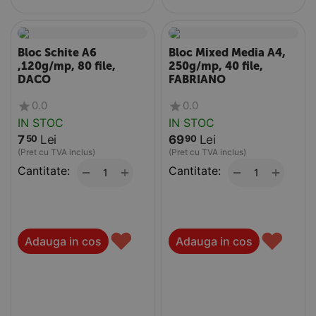
Bloc Schite A6
Bloc Mixed Media A4,
,120g/mp, 80 file,
250g/mp, 40 file,
DACO
FABRIANO
0.0
0.0
IN STOC
IN STOC
7
Lei
69
Lei
50
90
(Pret cu TVA inclus)
(Pret cu TVA inclus)
Cantitate:
+
Cantitate:
+
−
−
♥
♥
Adauga in cos
Adauga in cos