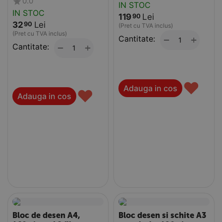
0.0
IN STOC
IN STOC
119
Lei
90
32
Lei
90
(Pret cu TVA inclus)
(Pret cu TVA inclus)
Cantitate:
+
−
Cantitate:
+
−
♥
Adauga in cos
♥
Adauga in cos
Bloc de desen A4,
Bloc desen si schite A3