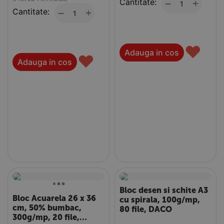
Cantitate:
+
−
Cantitate:
+
−
♥
Adauga in cos
♥
Adauga in cos
Bloc desen si schite A3
Bloc Acuarela 26 x 36
cu spirala, 100g/mp,
cm, 50% bumbac,
80 file, DACO
300g/mp, 20 file,