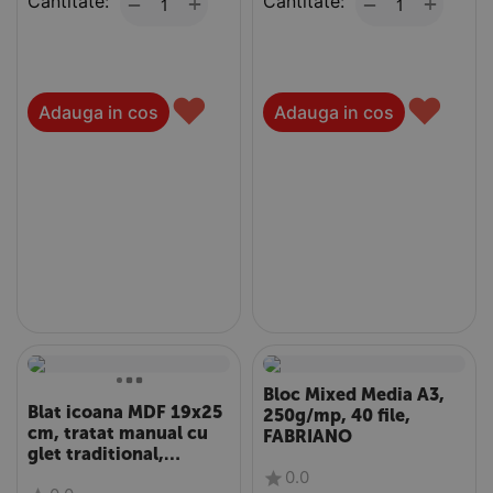
Cantitate:
+
Cantitate:
+
−
−
♥
♥
Adauga in cos
Adauga in cos
Bloc Mixed Media A3,
Blat icoana MDF 19x25
250g/mp, 40 file,
cm, tratat manual cu
FABRIANO
glet traditional,
grosime 18 mm
0.0