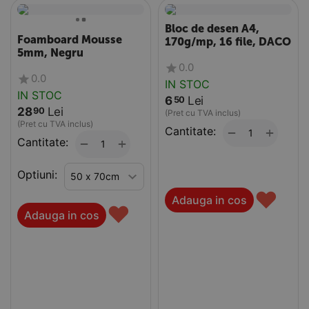
Bloc de desen A4,
Foamboard Mousse
170g/mp, 16 file, DACO
5mm, Negru
0.0
0.0
IN STOC
IN STOC
6
Lei
50
28
Lei
90
(Pret cu TVA inclus)
(Pret cu TVA inclus)
Cantitate:
+
−
Cantitate:
+
−
Optiuni:
♥
Adauga in cos
♥
Adauga in cos