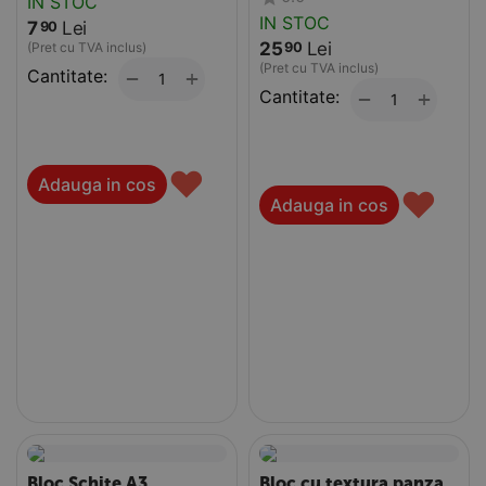
IN STOC
IN STOC
7
Lei
90
25
Lei
90
(Pret cu TVA inclus)
(Pret cu TVA inclus)
Cantitate:
+
−
Cantitate:
+
−
♥
Adauga in cos
♥
Adauga in cos
Bloc Schite A3,
Bloc cu textura panza