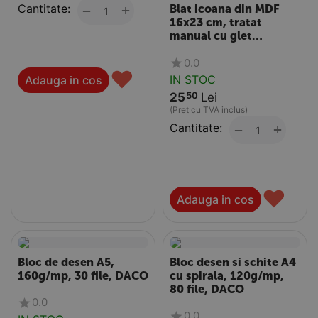
Cantitate:
+
−
Blat icoana din MDF
16x23 cm, tratat
manual cu glet
traditional, grosime 18
0.0
mm
♥
IN STOC
Adauga in cos
25
Lei
50
(Pret cu TVA inclus)
Cantitate:
+
−
♥
Adauga in cos
Bloc de desen A5,
Bloc desen si schite A4
160g/mp, 30 file, DACO
cu spirala, 120g/mp,
80 file, DACO
0.0
0.0