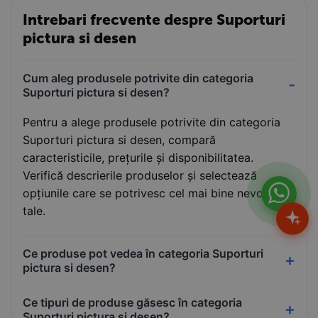
Comanda acum de pe
Papet.ro
si transforma-ti ideile
Intrebari frecvente despre Suporturi
in opere de arta cu ajutorul suporturilor de pictura si
pictura si desen
desen!
Cum aleg produsele potrivite din categoria
Suporturi pictura si desen?
Pentru a alege produsele potrivite din categoria
Suporturi pictura si desen, compară
caracteristicile, prețurile și disponibilitatea.
Verifică descrierile produselor și selectează
opțiunile care se potrivesc cel mai bine nevoilor
tale.
Ce produse pot vedea în categoria Suporturi
pictura si desen?
Ce tipuri de produse găsesc în categoria
Suporturi pictura si desen?