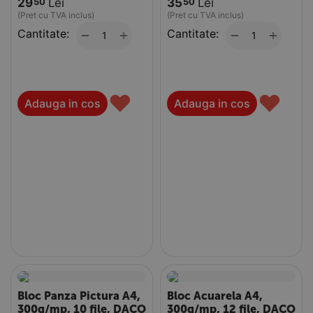
29
Lei
35
Lei
50
50
(Pret cu TVA inclus)
(Pret cu TVA inclus)
Cantitate:
+
Cantitate:
+
−
−
♥
♥
Adauga in cos
Adauga in cos
Bloc Panza Pictura A4,
Bloc Acuarela A4,
300g/mp, 10 file, DACO
300g/mp, 12 file, DACO