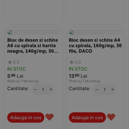
Bloc de desen si schite
Bloc desen si schite A4
A6 cu spirala si hartie
cu spirala, 160g/mp, 30
neagra, 140g/mp, 30
file, DACO
file, DACO
0.0
0.0
IN STOC
IN STOC
5
Lei
13
Lei
90
90
(Pret cu TVA inclus)
(Pret cu TVA inclus)
Cantitate:
+
Cantitate:
+
−
−
♥
♥
Adauga in cos
Adauga in cos