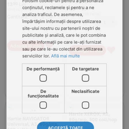
Folosim cookie-uri pentru a personaliza
IN STOC
13
Lei
90
conținutul, reclamele și pentru a ne
42
Lei
90
(Pret cu TVA inclus)
analiza traficul. De asemenea,
(Pret cu TVA inclus)
Cantitate:
+
−
Cantitate:
+
împărtășim informații despre utilizarea
−
site-ului nostru cu partenerii noștri de
publicitate și analiză, care le pot combina
cu alte informații pe care le-ați furnizat
♥
Adauga in cos
♥
sau pe care le-au colectat din utilizarea
Adauga in cos
serviciilor lor.
Află mai multe
De performanță
De targetare
De
Neclasificate
funcţionalitate
Hartie XEROX, A2,
Hartie NAVIGATOR
80g/mp, 500 coli/top
Universal, A3, 80g/mp,
ACCEPTĂ TOATE