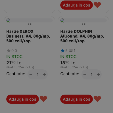
♥
Adauga in cos
Hartie XEROX
Hartie DOLPHIN
Business, A4, 80g/mp,
Allround, A4, 80g/mp,
500 coli/top
500 coli/top
0.0
5
1
IN STOC
IN STOC
21
Lei
18
Lei
90
90
(Pret cu TVA inclus)
(Pret cu TVA inclus)
Cantitate:
+
Cantitate:
+
−
−
♥
♥
Adauga in cos
Adauga in cos