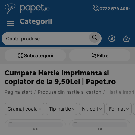
0722 579 405
Categorii
Subcategorii
Filtre
Cumpara Hartie imprimanta si
copiator de la 9,50Lei | Papet.ro
Pagina start
/
Produse din hartie si carton
/
Hartie impr
Gramaj coala
Tip hartie
Nr. coli
Format