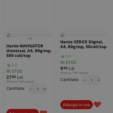
Hartie XEROX Digital,
Hartie NAVIGATOR
A4, 80g/mp, 50coli/top
Universal, A4, 80g/mp,
500 coli/top
0.0
IN STOC
0.0
9
Lei
50
IN STOC
(Pret cu TVA inclus)
27
Lei
90
Cantitate:
+
−
(Pret cu TVA inclus)
Cantitate:
+
−
♥
Adauga in cos