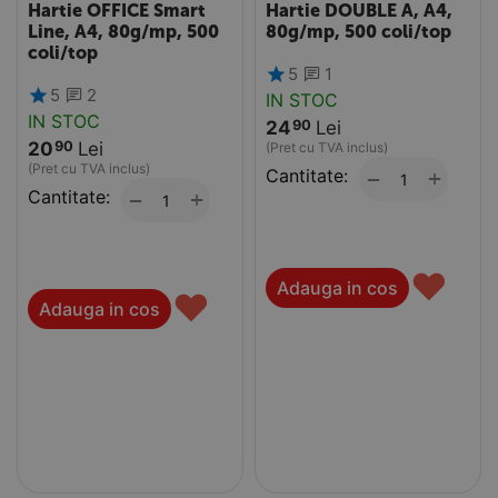
Hartie OFFICE Smart
Hartie DOUBLE A, A4,
Line, A4, 80g/mp, 500
80g/mp, 500 coli/top
coli/top
5
1
5
2
IN STOC
IN STOC
24
Lei
90
20
Lei
90
(Pret cu TVA inclus)
(Pret cu TVA inclus)
Cantitate:
+
−
Cantitate:
+
−
♥
Adauga in cos
♥
Adauga in cos