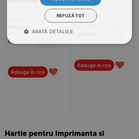
500 coli/top
0.0
IN STOC
0.0
REFUZĂ TOT
526
Lei
67
IN STOC
(Pret cu TVA inclus)
Disponibil doar online
70
Lei
90
ARATĂ DETALIILE
(Pret cu TVA inclus)
Cantitate:
+
−
Cantitate:
+
−
♥
Adauga in cos
♥
Adauga in cos
Hartie pentru imprimanta si