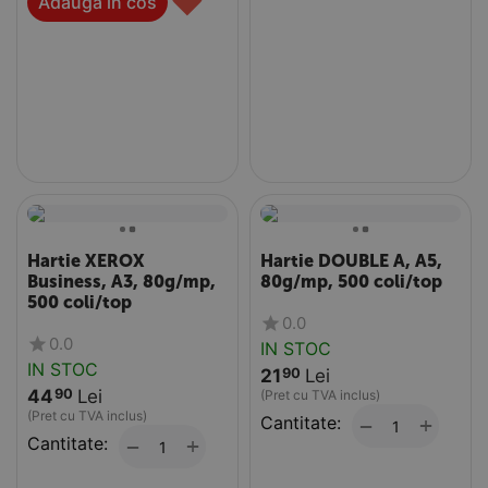
♥
Adauga in cos
Hartie XEROX
Hartie DOUBLE A, A5,
Business, A3, 80g/mp,
80g/mp, 500 coli/top
500 coli/top
0.0
0.0
IN STOC
IN STOC
21
Lei
90
44
Lei
90
(Pret cu TVA inclus)
(Pret cu TVA inclus)
Cantitate:
+
−
Cantitate:
+
−