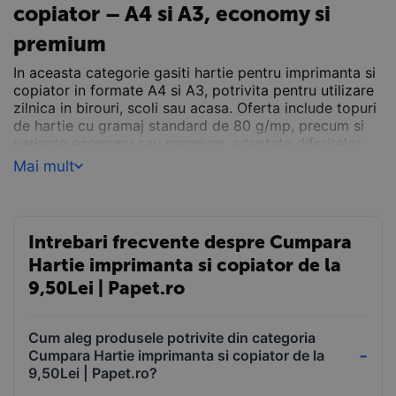
copiator – A4 si A3, economy si
premium
In aceasta categorie gasiti hartie pentru imprimanta si
copiator in formate A4 si A3, potrivita pentru utilizare
zilnica in birouri, scoli sau acasa. Oferta include topuri
de hartie cu gramaj standard de 80 g/mp, precum si
variante economy sau premium, adaptate diferitelor
volume de lucru. Hartia este compatibila cu
Mai mult
imprimante laser si inkjet si asigura o alimentare
corecta a echipamentului, fara blocaje. Puteti alege
hartie alba pentru documente generale, hartie de
calitate superioara pentru materiale interne sau
Intrebari frecvente despre Cumpara
prezentari, precum si optiuni pentru tiparire color.
Hartie imprimanta si copiator de la
Produsele sunt disponibile in topuri sau baxuri, pentru
uz casnic, profesional sau institutional. Selectati
9,50Lei | Papet.ro
formatul si gramajul potrivit pentru tipul de imprimare
si volumul de lucru.
Cum aleg produsele potrivite din categoria
Cumpara Hartie imprimanta si copiator de la
9,50Lei | Papet.ro?