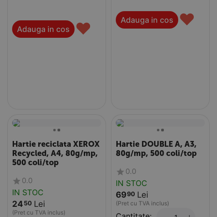
♥
Adauga in cos
♥
Adauga in cos
Hartie reciclata XEROX
Hartie DOUBLE A, A3,
Recycled, A4, 80g/mp,
80g/mp, 500 coli/top
500 coli/top
0.0
0.0
IN STOC
IN STOC
69
Lei
90
24
Lei
50
(Pret cu TVA inclus)
(Pret cu TVA inclus)
Cantitate:
+