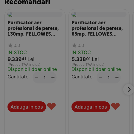
Recomandari
Purificator aer
Purificator aer
profesional de perete,
profesional de perete,
130mp, FELLOWES
65mp, FELLOWES
Aeramax Pro AM IV
Aeramax Pro AM III
0.0
0.0
PureView
IN STOC
IN STOC
9.339
Lei
5.338
Lei
41
01
(Pret cu TVA inclus)
(Pret cu TVA inclus)
Disponibil doar online
Disponibil doar online
Cantitate:
+
Cantitate:
+
−
−
♥
♥
Adauga in cos
Adauga in cos