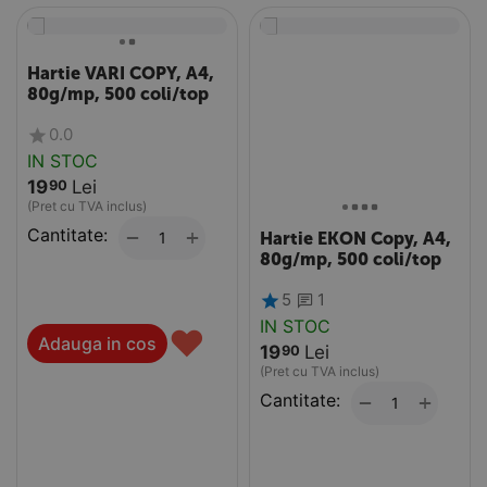
Hartie VARI COPY, A4,
80g/mp, 500 coli/top
0.0
IN STOC
19
Lei
90
(Pret cu TVA inclus)
Cantitate:
+
−
Hartie EKON Copy, A4,
80g/mp, 500 coli/top
5
1
IN STOC
♥
Adauga in cos
19
Lei
90
(Pret cu TVA inclus)
Cantitate:
+
−