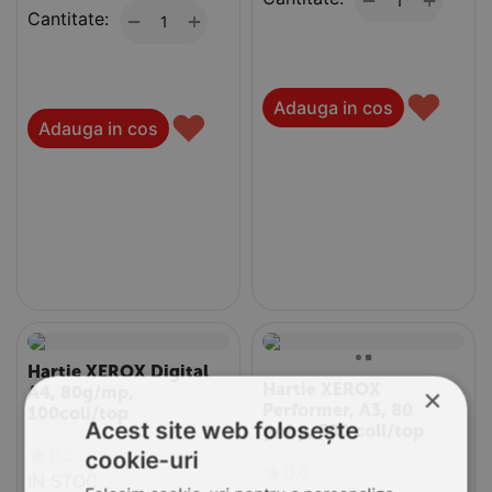
−
Cantitate:
+
−
♥
Adauga in cos
♥
Adauga in cos
Hartie XEROX Digital
Hartie XEROX
A4, 80g/mp,
×
Performer, A3, 80
100coli/top
Acest site web folosește
g/mp, 500 coli/top
0.0
cookie-uri
0.0
IN STOC