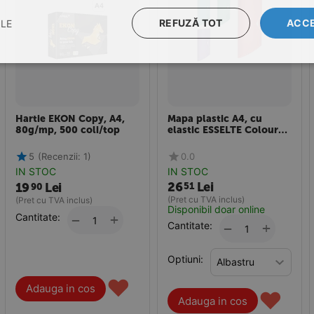
REFUZĂ TOT
ACCE
ILE
Hartie EKON Copy, A4,
Mapa plastic A4, cu
80g/mp, 500 coli/top
elastic ESSELTE Colour
Breeze
5
(Recenzii: 1)
0.0
IN STOC
IN STOC
26
Lei
51
19
Lei
90
(Pret cu TVA inclus)
(Pret cu TVA inclus)
Disponibil doar online
Cantitate:
+
−
Cantitate:
+
−
Optiuni:
♥
Adauga in cos
♥
Adauga in cos