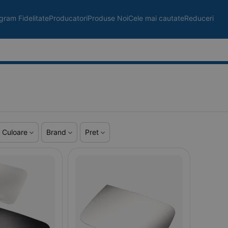
gram Fidelitate
Producatori
Produse Noi
Cele mai cautate
Reduceri
Culoare
Brand
Pret