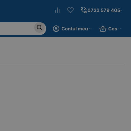
0722 579 405
Contul meu
Cos