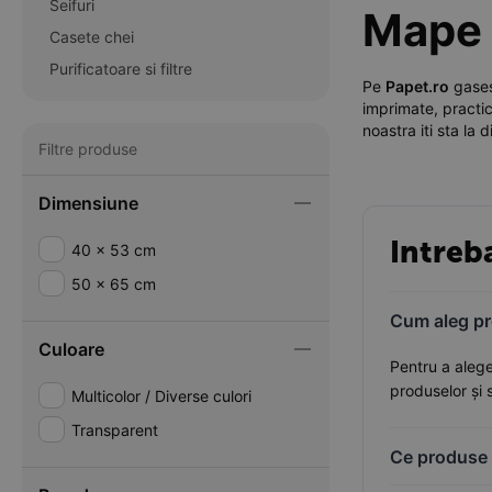
Seifuri
Mape d
Casete chei
Purificatoare si filtre
Pe
Papet.ro
gases
imprimate, practic
noastra iti sta la d
Filtre produse
Dimensiune
Intreb
40 x 53 cm
50 x 65 cm
Cum aleg pr
Culoare
Pentru a alege
produselor și 
Multicolor / Diverse culori
Transparent
Ce produse 