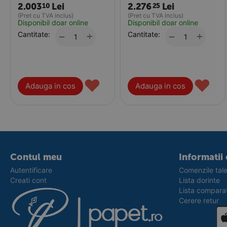
2.003
Lei
2.276
Lei
10
25
(Pret cu TVA inclus)
(Pret cu TVA inclus)
Disponibil doar online
Disponibil doar online
Cantitate:
+
Cantitate:
+
−
−
♥
♥
Adauga in cos
Adauga in cos
Contul meu
Informatii 
Autentificare
Comenzile tal
Creati cont
Lista dorinte
Lista compara
Cerere retur