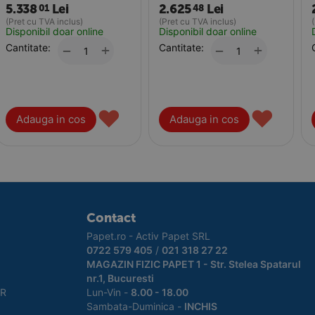
5.338
Lei
2.625
Lei
01
48
(Pret cu TVA inclus)
(Pret cu TVA inclus)
Disponibil doar online
Disponibil doar online
Cantitate:
+
Cantitate:
+
−
−
♥
♥
Adauga in cos
Adauga in cos
Contact
Papet.ro - Activ Papet SRL
0722 579 405
/
021 318 27 22
MAGAZIN FIZIC PAPET 1 - Str. Stelea Spatarul
nr.1, Bucuresti
PR
Lun-Vin -
8.00 - 18.00
Sambata-Duminica -
INCHIS