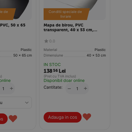
le de 
Conditii speciale de 
livrare
PVC, 50 x 65
Mapa de birou, PVC
transparent, 40 x 53 cm,
LEITZ
0.0
Plastic
Material
Plastic
50 x 65 cm
Dimensiune
40 x 53 cm
IN STOC
138
Lei
56
s)
(Pret cu TVA inclus)
online
Disponibil doar online
+
Cantitate:
+
−
♥
♥
Adauga in cos
os