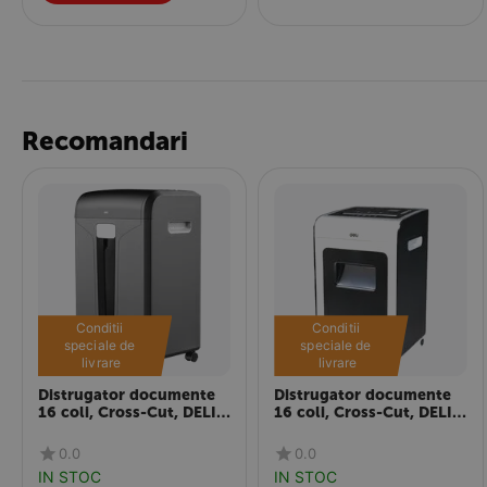
Recomandari
Conditii 
Conditii 
speciale de 
speciale de 
livrare
livrare
Distrugator documente
Distrugator documente
16 coli, Cross-Cut, DELI
16 coli, Cross-Cut, DELI
14400
9917
0.0
0.0
IN STOC
IN STOC