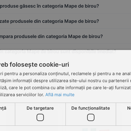
e produse găsesc în categoria Mape de birou?
izate produsele din categoria Mape de birou?
para produsele din categoria Mape de birou?
in categoria Mape de birou sunt disponibile imediat?
web folosește cookie-uri
i pentru a personaliza conținutul, reclamele și pentru a ne anali
șim informații despre utilizarea site-ului nostru cu partenerii 
liză, care le pot combina cu alte informații pe care le-ați furniza
ilizarea serviciilor lor.
Află mai multe
nță
De targetare
De funcţionalitate
N