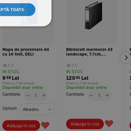
PTĂ TOATE
Mapa de prezentare A4
Biblioraft marmorat A3
cu 10 folii, DELI
landscape, 7.7cm,
deschidere 180 grade,
LEITZ
0.0
0.0
IN STOC
IN STOC
9
Lei
120
Lei
58
01
(Pret cu TVA inclus)
(Pret cu TVA inclus)
Disponibil doar online
Disponibil doar online
Cantitate:
+
Cantitate:
+
−
−
Optiuni:
♥
♥
Adauga in cos
Adauga in cos