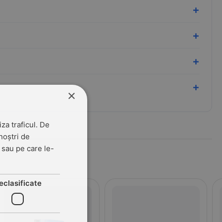
×
za traficul. De
noștri de
t sau pe care le-
eclasificate