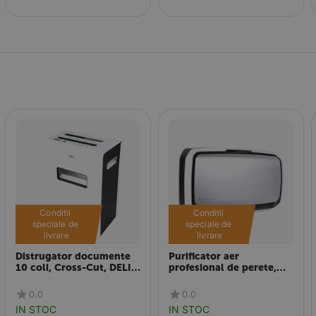
Conditii 
Conditii 
speciale de 
speciale de 
livrare
livrare
Distrugator documente
Purificator aer
10 coli, Cross-Cut, DELI
profesional de perete,
9903
130mp, FELLOWES
Aeramax Pro AM IV
0.0
0.0
PureView
IN STOC
IN STOC