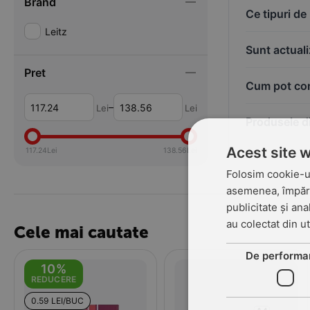
Brand
Ce tipuri d
Leitz
Sunt actual
Pret
Cum pot com
–
Lei
Lei
Produsele d
Acest site 
117.24
Lei
138.56
Lei
Folosim cookie-ur
asemenea, împărtă
publicitate și ana
au colectat din ut
Cele mai cautate
De performa
10%
REDUCERE
0.59 LEI/BUC