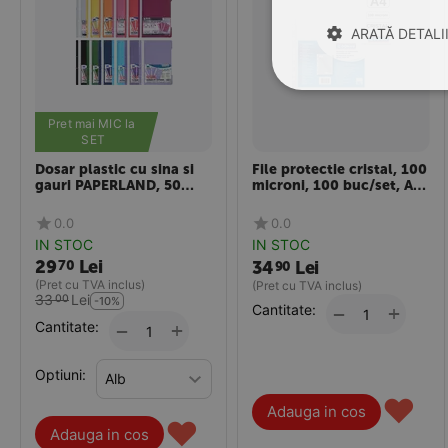
ARATĂ DETALI
Pret mai MIC la 
SET
Dosar plastic cu sina si
File protectie cristal, 100
gauri PAPERLAND, 50
microni, 100 buc/set, A4,
buc/set
DONAU
0.0
0.0
IN STOC
IN STOC
29
Lei
70
34
Lei
90
(Pret cu TVA inclus)
(Pret cu TVA inclus)
33
Lei
00
-10%
Cantitate:
+
−
Cantitate:
+
−
Optiuni:
♥
Adauga in cos
♥
Adauga in cos