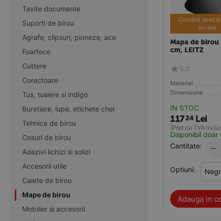
Tavite documente
Conditii specia
Suporti de birou
livrare
Agrafe, clipsuri, pioneze, ace
Mapa de birou 
cm, LEITZ
Foarfece
Cuttere
0.0
Corectoare
Material
Dimensiune
Tus, tusiere si indigo
IN STOC
Buretiere, lupe, etichete chei
117
Lei
24
Tehnica de birou
(Pret cu TVA inclu
Disponibil doar 
Cosuri de birou
Cantitate:
−
Adezivi lichizi si solizi
Accesorii utile
Optiuni:
Caiete de birou
Mape de birou
Adauga in c
Mobilier si accesorii