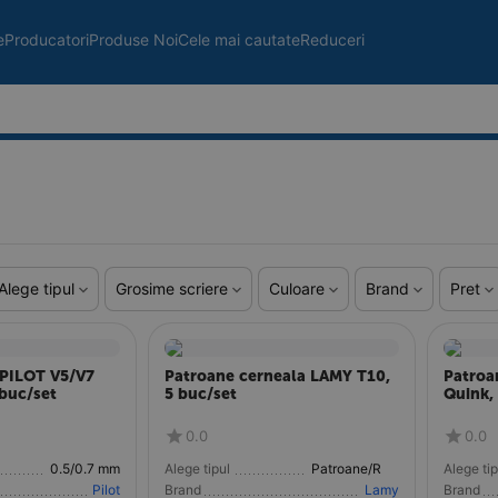
e
Producatori
Produse Noi
Cele mai cautate
Reduceri
Alege tipul
Grosime scriere
Culoare
Brand
Pret
 PILOT V5/V7
Patroane cerneala LAMY T10,
Patroa
 buc/set
5 buc/set
Quink,
0.0
0.0
0.5/0.7 mm
Alege tipul
Patroane/Rezerve
Alege tip
Pilot
Brand
Lamy
Brand