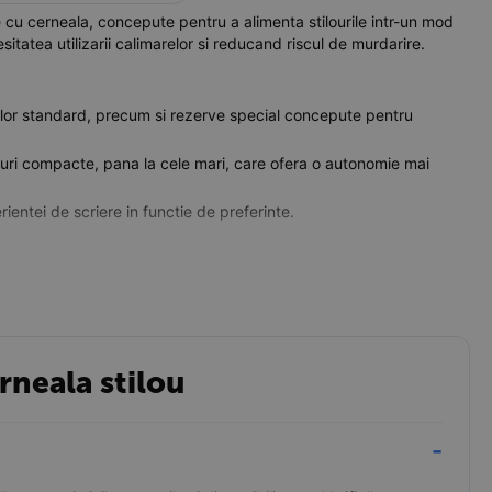
cu cerneala, concepute pentru a alimenta stilourile intr-un mod
sitatea utilizarii calimarelor si reducand riscul de murdarire.
rilor standard, precum si rezerve special concepute pentru
louri compacte, pana la cele mari, care ofera o autonomie mai
ientei de scriere in functie de preferinte.
tiloului sa fie o operatiune fara complicatii.
utilizarea in deplasare.
de scriere mai curata.
rneala stilou