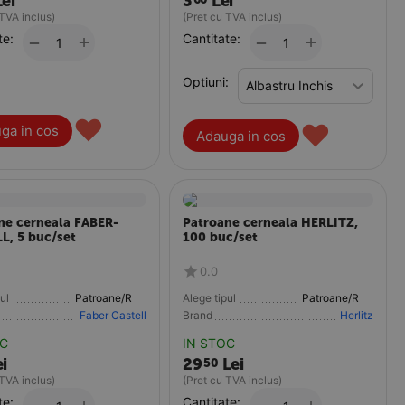
Lei
3
Lei
 TVA inclus)
(Pret cu TVA inclus)
te:
+
Cantitate:
+
−
−
Optiuni:
♥
♥
ga in cos
Adauga in cos
ne cerneala FABER-
Patroane cerneala HERLITZ,
L, 5 buc/set
100 buc/set
0.0
ul
Patroane/Rezerve
Alege tipul
Patroane/Rezerve
Faber Castell
Brand
Herlitz
OC
IN STOC
i
29
Lei
50
 TVA inclus)
(Pret cu TVA inclus)
te:
Cantitate: