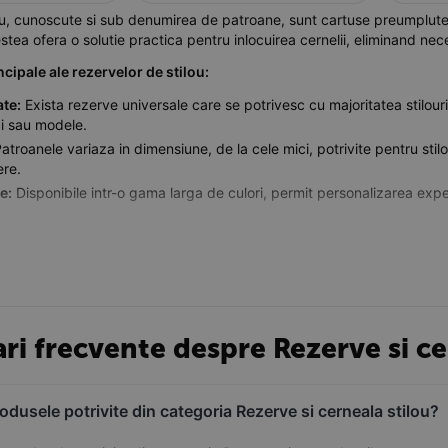
ou, cunoscute si sub denumirea de patroane, sunt cartuse preumplute 
stea ofera o solutie practica pentru inlocuirea cernelii, eliminand nece
ncipale ale rezervelor de stilou:
ate:
Exista rezerve universale care se potrivesc cu majoritatea stilou
i sau modele.
atroanele variaza in dimensiune, de la cele mici, potrivite pentru sti
ere.
e:
Disponibile intr-o gama larga de culori, permit personalizarea exper
rii rezervelor de stilou:
ilizare:
Inlocuirea rapida si simpla a patroanelor face ca alimentarea s
Patroanele sunt compacte si usor de transportat, fiind ideale pentru 
duc riscul de scurgeri sau pete de cerneala, asigurand o experienta 
ari frecvente despre Rezerve si ce
dusele potrivite din categoria Rezerve si cerneala stilou?