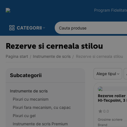
Program Fidelitat
CATEGORII
Rezerve si cerneala stilou
Pagina start
Instrumente de scris
Rezerve si cerneala stilou
/
/
Alege tipul
Subcategorii
Instrumente de scris
Rezerve roller
Pixuri cu mecanism
Hi-Tecpoint, 3
Pixuri fara mecanism, cu capac
0.0
Pixuri cu gel
Grosime scriere
Instrumente de scris Premium
Brand