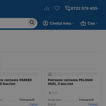
0722 579 405
Contul meu
Cos
ne cerneala PARKER
Patroane cerneala PELIKAN
 5 buc/set
4001, 5 buc/set
0.0
ul
Patroane/Rezerve
Alege tipul
Patroane/Rezerve
Parker
Brand
Pelikan