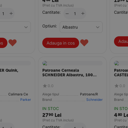
4
Lei
15
s)
(Pret cu TVA inclus)
(Pret cu
+
Cantitate:
+
Cantita
−
Optiuni:
♥
♥
Adau
os
Adauga in cos
ER Quink,
Patroane Cerneala
Patroa
SCHNEIDER Albastru, 100
CASTEL
buc/set
0.0
0.0
Calimara Cerneala
Alege tipul
Patroane/Rezerve
Alege tip
Parker
Brand
Schneider
Brand
IN STOC
IN ST
27
Lei
4
Le
90
80
s)
(Pret cu TVA inclus)
(Pret cu
Cantitate:
Cantita