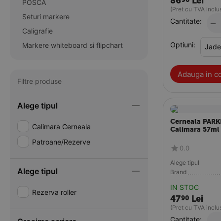
86
Lei
POSCA
(Pret cu TVA inclu
Seturi markere
Cantitate:
−
Caligrafie
Optiuni:
Markere whiteboard si flipchart
Adauga in c
Filtre produse
Alege tipul
Cerneala PARK
Calimara Cerneala
Calimara 57ml
Patroane/Rezerve
0.0
Alege tipul
Alege tipul
Brand
IN STOC
Rezerva roller
47
Lei
90
(Pret cu TVA inclu
Cantitate: