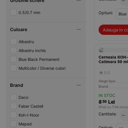
−
Grosime scriere
0.5/0.7 mm
Optiuni:
Culoare
Adauga in c
Albastru
Albastru inchis
Cerneala KOH
Blue Black Permanent
Calimara 50 m
Multicolor / Diverse culori
0.0
Alege tipul
Brand
Brand
IN STOC
Daco
8
Lei
50
Faber Castell
(Pret cu TVA inclu
Cantitate:
−
Koh-I-Noor
Maped
Optiuni: