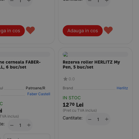
+
+
−
−
♥
♥
ga in cos
Adauga in cos
ne cerneala FABER-
Rezerva roller HERLITZ My
L, 6 buc/set
Pen, 5 buc/set
0.0
ul
Patroane/Rezerve
Brand
Herlitz
Faber Castell
IN STOC
OC
12
Lei
70
i
(Pret cu TVA inclus)
 TVA inclus)
Cantitate:
+
−
te:
+
−
: