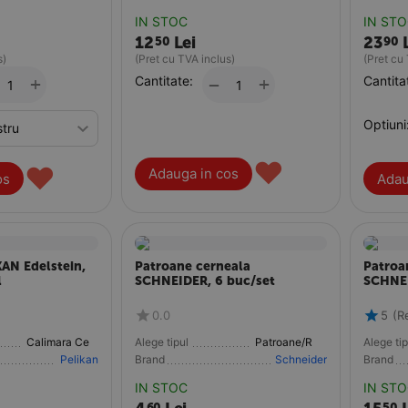
IN STOC
IN ST
12
Lei
23
50
90
s)
(Pret cu TVA inclus)
(Pret cu
+
Cantitate:
+
Cantita
−
Optiuni
♥
♥
Adauga in cos
os
Adau
AN Edelstein,
Patroane cerneala
Patroa
l
SCHNEIDER, 6 buc/set
SCHNEI
0.0
5
(R
Calimara Cerneala
Alege tipul
Patroane/Rezerve
Alege tip
Pelikan
Brand
Schneider
Brand
IN STOC
IN ST
60
50