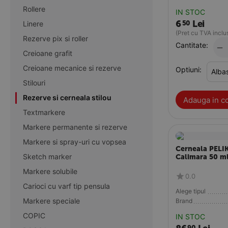
Rollere
IN STOC
6
Lei
50
Linere
(Pret cu TVA inclu
Rezerve pix si roller
Cantitate:
−
Creioane grafit
Creioane mecanice si rezerve
Optiuni:
Stilouri
Rezerve si cerneala stilou
Adauga in c
Textmarkere
Markere permanente si rezerve
Markere si spray-uri cu vopsea
Cerneala PELIK
Sketch marker
Calimara 50 m
Markere solubile
0.0
Carioci cu varf tip pensula
Alege tipul
Markere speciale
Brand
COPIC
IN STOC
90