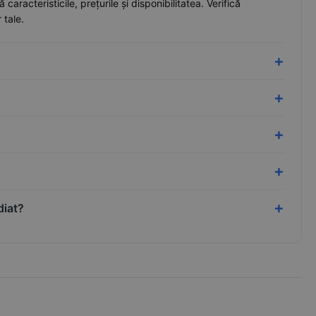
racteristicile, prețurile și disponibilitatea. Verifică
 tale.
diat?