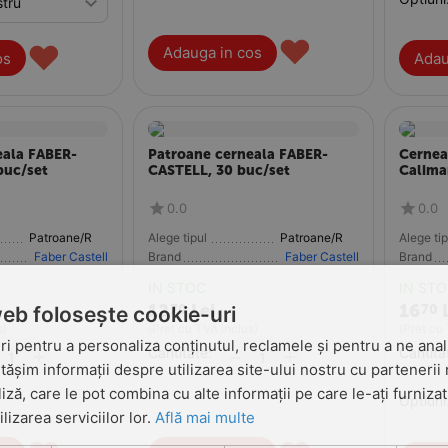
♥
♥
Adauga in cos
os
Adau
eala FABER-
Patroane cerneala FABER-
Cernea
buc/set
CASTELL, 30 buc/set
Calima
0.0
0.0
Patroane/Rezerve
Alege tipul
Patroane/Rezerve
Alege tip
Faber Castell
Brand
Faber Castell
Brand
IN STOC
IN ST
12
Lei
16
70
70
web folosește cookie-uri
s)
(Pret cu TVA inclus)
(Pret cu
i pentru a personaliza conținutul, reclamele și pentru a ne anali
+
Cantitate:
+
Cantita
−
șim informații despre utilizarea site-ului nostru cu partenerii 
liză, care le pot combina cu alte informații pe care le-ați furniza
Optiuni
ilizarea serviciilor lor.
Află mai multe