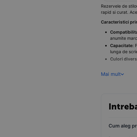
Rezervele de stil
rapid si curat. Ace
Caracteristici pri
Compatibilit
anumite marc
Capacitate:
P
lunga de scri
Culori divers
Avantajele utiliza
Mai mult
Usurinta in ut
Portabilitate:
Curatenie:
Re
Intreb
Cum aleg pro