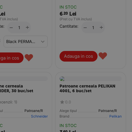
OC
IN STOC
Lei
6
Lei
20
 TVA inclus)
(Pret cu TVA inclus)
te:
+
Cantitate:
+
−
−
:
♥
♥
Adauga in cos
ga in cos
ne cerneala
Patroane cerneala PELIKAN
DER, 30 buc/set
4001, 6 buc/set
ecenzii: 1)
0.0
ul
Patroane/Rezerve
Alege tipul
Patroane/Rezerve
Schneider
Brand
Pelikan
OC
IN STOC
60