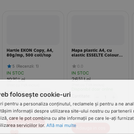
Hartie EKON Copy, A4,
Mapa plastic A4, cu
80g/mp, 500 coli/top
elastic ESSELTE Colour
Breeze
5
(Recenzii: 1)
0.0
IN STOC
IN STOC
26
Lei
51
19
Lei
90
(Pret cu TVA inclus)
(Pret cu TVA inclus)
Disponibil doar online
Cantitate:
+
−
web folosește cookie-uri
Cantitate:
+
−
i pentru a personaliza conținutul, reclamele și pentru a ne anali
Optiuni:
șim informații despre utilizarea site-ului nostru cu partenerii 
liză, care le pot combina cu alte informații pe care le-ați furniza
Adauga in cos
ilizarea serviciilor lor.
Află mai multe
Adauga in cos
♥