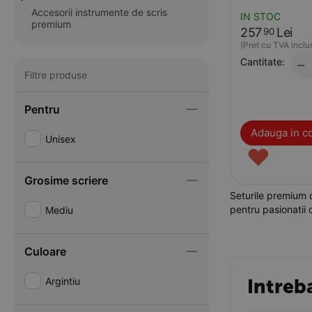
Accesorii instrumente de scris
IN STOC
premium
257
Lei
90
(Pret cu TVA inclu
Cantitate:
−
Filtre produse
Pentru
Adauga in c
Unisex
♥
Grosime scriere
Seturile premium c
pentru pasionatii 
Mediu
Culoare
Argintiu
Intreb