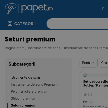
Pro
CATEGORII
Seturi premium
Pagina start
Instrumente de scris
Instrumente de scris Premi
/
/
Pentru
Gros
Subcategorii
Instrumente de scris
Set cadou stil
Instrumente de scris Premium
Jotter, Stainle
Pixuri si rollere premium
0.0
Stilouri premium
Pentru
Seturi premium
Grosime scriere