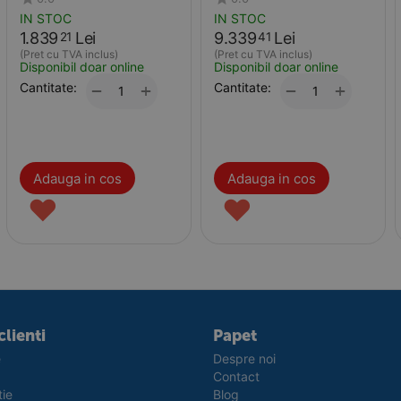
PureView
IN STOC
IN STOC
1.839
Lei
9.339
Lei
21
41
(Pret cu TVA inclus)
(Pret cu TVA inclus)
Disponibil doar online
Disponibil doar online
Cantitate:
+
Cantitate:
+
−
−
Adauga in cos
Adauga in cos
♥
♥
clienti
Papet
e
Despre noi
Contact
tie
Blog