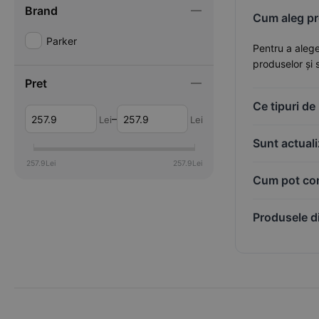
Brand
Cum aleg pr
Parker
Pentru a alege
produselor și 
Pret
Ce tipuri d
–
Lei
Lei
Sunt actual
257.9
Lei
257.9
Lei
Cum pot com
Produsele d