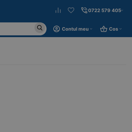
0722 579 405
Contul meu
Cos