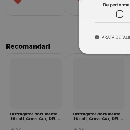
♥
De performa
ARATĂ DETALI
Recomandari
Distrugator documente
Distrugator documente
16 coli, Cross-Cut, DELI
16 coli, Cross-Cut, DELI
14400
9917
0.0
0.0