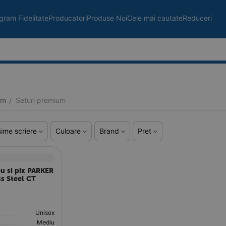
gram Fidelitate
Producatori
Produse Noi
Cele mai cautate
Reduceri
um
Seturi premium
/
ime scriere
Culoare
Brand
Pret
ou si pix PARKER
ss Steel CT
Unisex
Mediu