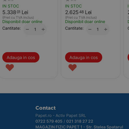
IN STOC
IN STOC
5.338
Lei
2.625
Lei
01
48
(Pret cu TVA inclus)
(Pret cu TVA inclus)
Disponibil doar online
Disponibil doar online
Cantitate:
+
Cantitate:
+
−
−
Adauga in cos
Adauga in cos
♥
♥
Contact
Papet.ro - Activ Papet SRL
0722 579 405
/
021 318 27 22
MAGAZIN FIZIC PAPET 1 - Str. Stelea Spatarul