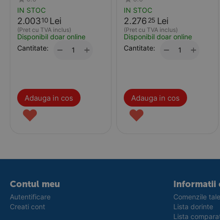
IN STOC
IN STOC
2.003
Lei
2.276
Lei
10
25
(Pret cu TVA inclus)
(Pret cu TVA inclus)
Disponibil doar online
Disponibil doar online
Cantitate:
+
Cantitate:
+
−
−
Adauga in cos
Adauga in cos
♥
♥
Contul meu
Informatii 
Autentificare
Comenzile tal
Creati cont
Lista dorinte
Lista compara