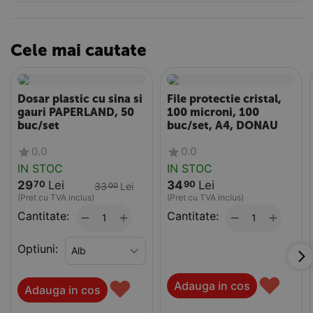
Cele mai cautate
Dosar plastic cu sina si
File protectie cristal,
gauri PAPERLAND, 50
100 microni, 100
buc/set
buc/set, A4, DONAU
0.0
0.0
IN STOC
IN STOC
29
Lei
34
Lei
70
90
33
Lei
00
(Pret cu TVA inclus)
(Pret cu TVA inclus)
Cantitate:
+
Cantitate:
+
−
−
Optiuni:
♥
♥
Adauga in cos
Adauga in cos