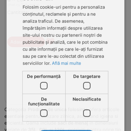
(Pret cu TVA inclus)
Folosim cookie-uri pentru a personaliza
Cantitate:
+
−
conținutul, reclamele și pentru a ne
analiza traficul. De asemenea,
împărtășim informații despre utilizarea
site-ului nostru cu partenerii noștri de
♥
Adauga in cos
publicitate și analiză, care le pot combina
cu alte informații pe care le-ați furnizat
sau pe care le-au colectat din utilizarea
serviciilor lor.
Află mai multe
De performanță
De targetare
De
Neclasificate
funcţionalitate
Categoria
Produse de unica folosinta
ofera articole
esentiale pentru utilizare zilnica, asigurand igiena si
eficienta. Gama include
saci de menaj
in dimensiuni
variate de
35L
,
60L
si
120L
, potriviti pentru orice tip