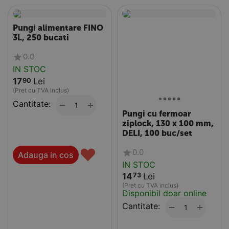
Pungi alimentare FINO
3L, 250 bucati
0.0
IN STOC
17
Lei
90
(Pret cu TVA inclus)
Cantitate:
+
−
Pungi cu fermoar
ziplock, 130 x 100 mm,
DELI, 100 buc/set
♥
0.0
Adauga in cos
IN STOC
14
Lei
73
(Pret cu TVA inclus)
Disponibil doar online
Cantitate:
+
−