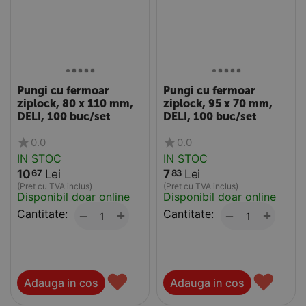
Pungi cu fermoar
Pungi cu fermoar
ziplock, 80 x 110 mm,
ziplock, 95 x 70 mm,
DELI, 100 buc/set
DELI, 100 buc/set
0.0
0.0
IN STOC
IN STOC
10
Lei
7
Lei
67
83
(Pret cu TVA inclus)
(Pret cu TVA inclus)
Disponibil doar online
Disponibil doar online
Cantitate:
+
Cantitate:
+
−
−
♥
♥
Adauga in cos
Adauga in cos