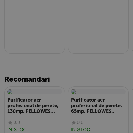
Recomandari
Purificator aer
Purificator aer
profesional de perete,
profesional de perete,
130mp, FELLOWES
65mp, FELLOWES
Aeramax Pro AM IV
Aeramax Pro AM III
0.0
0.0
PureView
IN STOC
IN STOC