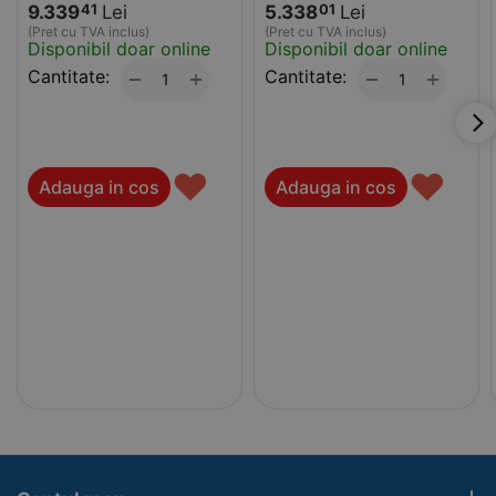
9.339
Lei
5.338
Lei
41
01
(Pret cu TVA inclus)
(Pret cu TVA inclus)
Disponibil doar online
Disponibil doar online
Cantitate:
+
Cantitate:
+
−
−
♥
♥
Adauga in cos
Adauga in cos