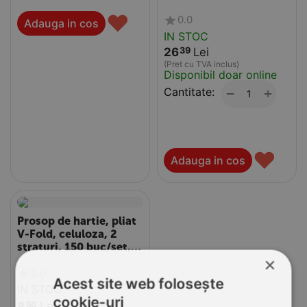
♥
0.0
Adauga in cos
IN STOC
26
Lei
39
(Pret cu TVA inclus)
Disponibil doar online
Cantitate:
+
−
♥
Adauga in cos
Prosop de hartie, pliat
V-Fold, celuloza, 2
straturi, 150 buc/set,
PAPELY
×
0.0
Acest site web folosește
IN STOC
cookie-uri
8
Lei
50