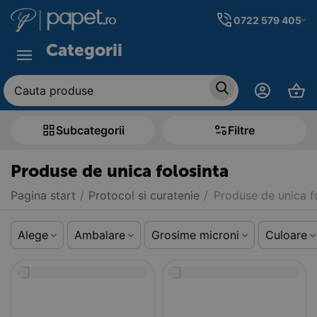
0722 579 405
Categorii
Subcategorii
Filtre
Produse de unica folosinta
Pagina start
/
Protocol si curatenie
/
Produse de unica f
Alege
Ambalare
Grosime microni
Culoare