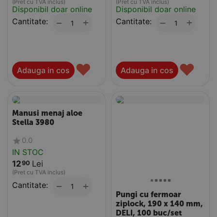
(Pret cu TVA inclus)
(Pret cu TVA inclus)
Disponibil doar online
Disponibil doar online
Cantitate:
+
Cantitate:
+
−
−
♥
♥
Adauga in cos
Adauga in cos
Manusi menaj aloe
Stella 3980
0.0
IN STOC
12
Lei
90
(Pret cu TVA inclus)
Cantitate:
+
−
Pungi cu fermoar
ziplock, 190 x 140 mm,
DELI, 100 buc/set