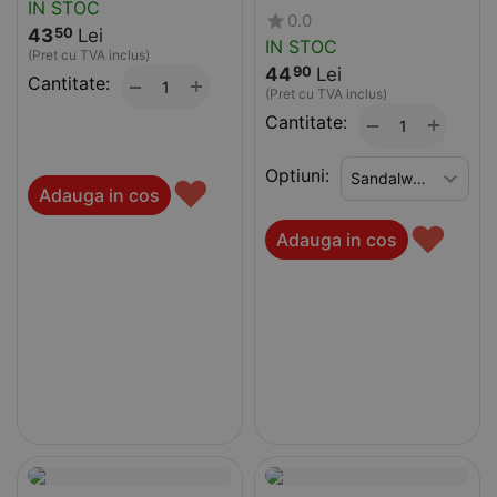
IN STOC
0.0
43
Lei
50
IN STOC
(Pret cu TVA inclus)
44
Lei
90
Cantitate:
+
−
(Pret cu TVA inclus)
Cantitate:
+
−
Optiuni:
♥
Adauga in cos
♥
Adauga in cos