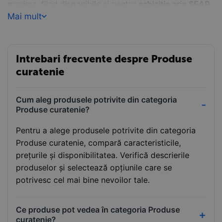
maxima, fiind disponibile si pentru
achizitie prin SEAP,
din stoc
sau precomanda, in functie de nevoile
Mai mult
clientului. Descopera solutiile ideale pentru curatenie la
Papet!
Intrebari frecvente despre Produse
curatenie
Cum aleg produsele potrivite din categoria
Produse curatenie?
Pentru a alege produsele potrivite din categoria
Produse curatenie, compară caracteristicile,
prețurile și disponibilitatea. Verifică descrierile
produselor și selectează opțiunile care se
potrivesc cel mai bine nevoilor tale.
Ce produse pot vedea în categoria Produse
curatenie?