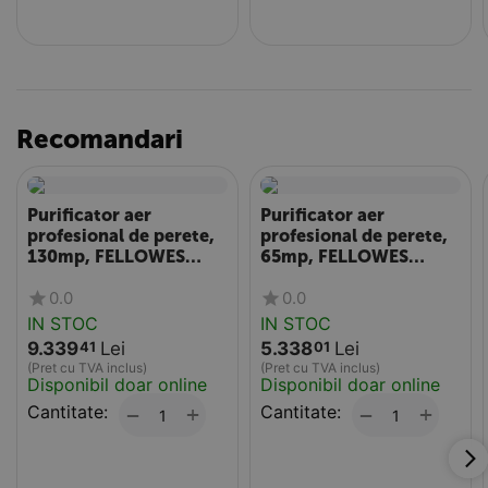
Recomandari
Purificator aer
Purificator aer
profesional de perete,
profesional de perete,
130mp, FELLOWES
65mp, FELLOWES
Aeramax Pro AM IV
Aeramax Pro AM III
0.0
0.0
PureView
IN STOC
IN STOC
9.339
Lei
5.338
Lei
41
01
(Pret cu TVA inclus)
(Pret cu TVA inclus)
Disponibil doar online
Disponibil doar online
Cantitate:
+
Cantitate:
+
−
−