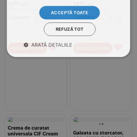
12
Lei
13
Lei
50
50
(Pret cu TVA inclus)
(Pret cu TVA inclus)
ACCEPTĂ TOATE
Cantitate:
+
Cantitate:
+
−
−
REFUZĂ TOT
♥
♥
ARATĂ DETALIILE
Adauga in cos
Adauga in cos
Crema de curatat
Galeata cu storcator,
universala CIF Cream