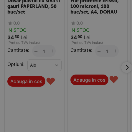
Dosar plastic cu sina si
File protectie cristal,
gauri PAPERLAND, 50
100 microni, 100
buc/set
buc/set, A4, DONAU
0.0
0.0
IN STOC
IN STOC
34
Lei
34
Lei
50
90
(Pret cu TVA inclus)
(Pret cu TVA inclus)
Cantitate:
+
Cantitate:
+
−
−
Optiuni:
♥
♥
Adauga in cos
Adauga in cos