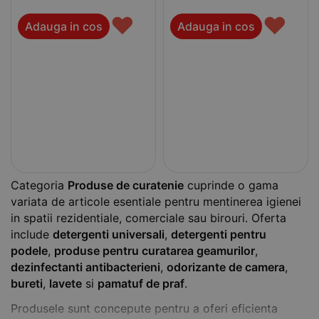
♥
♥
Adauga in cos
Adauga in cos
Categoria
Produse de curatenie
cuprinde o gama
variata de articole esentiale pentru mentinerea igienei
in spatii rezidentiale, comerciale sau birouri. Oferta
include
detergenti universali
,
detergenti pentru
podele
,
produse pentru curatarea geamurilor
,
dezinfectanti antibacterieni
,
odorizante de camera
,
bureti
,
lavete
si
pamatuf de praf
.
Produsele sunt concepute pentru a oferi eficienta