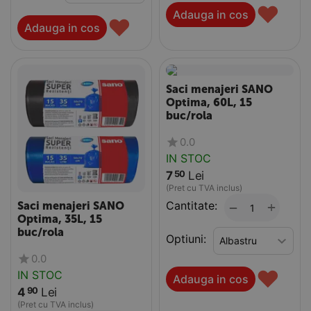
♥
Adauga in cos
♥
Adauga in cos
Saci menajeri SANO
Optima, 60L, 15
buc/rola
0.0
IN STOC
7
Lei
50
(Pret cu TVA inclus)
Cantitate:
+
−
Saci menajeri SANO
Optima, 35L, 15
buc/rola
Optiuni:
0.0
♥
IN STOC
Adauga in cos
4
Lei
90
(Pret cu TVA inclus)