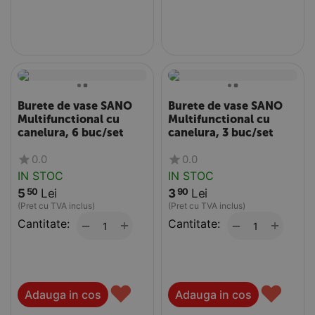
Burete de vase SANO
Burete de vase SANO
Multifunctional cu
Multifunctional cu
canelura, 6 buc/set
canelura, 3 buc/set
0.0
0.0
IN STOC
IN STOC
5
Lei
3
Lei
50
90
(Pret cu TVA inclus)
(Pret cu TVA inclus)
Cantitate:
+
Cantitate:
+
−
−
♥
♥
Adauga in cos
Adauga in cos