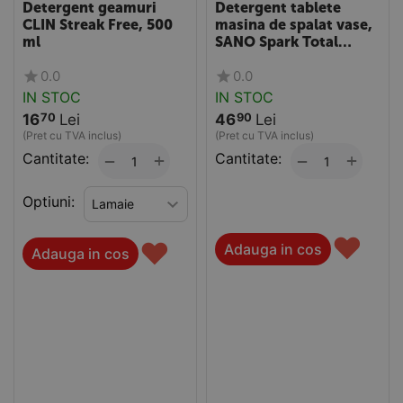
Detergent geamuri
Detergent tablete
CLIN Streak Free, 500
masina de spalat vase,
ml
SANO Spark Total
Action, 30 buc/set
0.0
0.0
IN STOC
IN STOC
16
Lei
46
Lei
70
90
(Pret cu TVA inclus)
(Pret cu TVA inclus)
Cantitate:
+
Cantitate:
+
−
−
Optiuni:
♥
♥
Adauga in cos
Adauga in cos