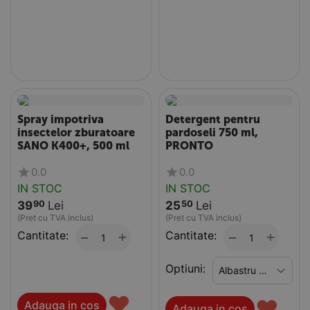
Spray impotriva
Detergent pentru
insectelor zburatoare
pardoseli 750 ml,
SANO K400+, 500 ml
PRONTO
0.0
0.0
IN STOC
IN STOC
39
Lei
25
Lei
90
50
(Pret cu TVA inclus)
(Pret cu TVA inclus)
Cantitate:
+
Cantitate:
+
−
−
Optiuni:
♥
♥
Adauga in cos
Adauga in cos