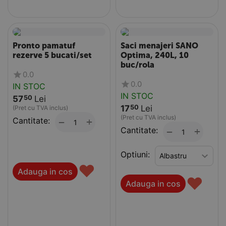
Pronto pamatuf
Saci menajeri SANO
rezerve 5 bucati/set
Optima, 240L, 10
buc/rola
0.0
0.0
IN STOC
IN STOC
57
Lei
50
17
Lei
50
(Pret cu TVA inclus)
(Pret cu TVA inclus)
Cantitate:
+
−
Cantitate:
+
−
Optiuni:
♥
Adauga in cos
♥
Adauga in cos