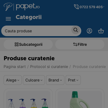
0722 579 405
Categorii
Subcategorii
Filtre
Produse curatenie
Pagina start
/
Protocol si curatenie
/
Produse curatenie
Alege
Culoare
Brand
Pret