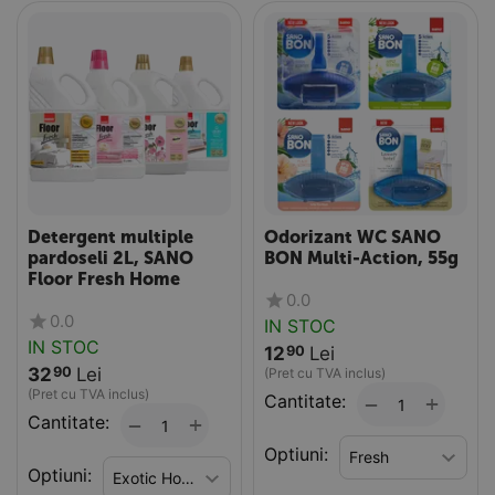
Detergent multiple
Odorizant WC SANO
pardoseli 2L, SANO
BON Multi-Action, 55g
Floor Fresh Home
0.0
0.0
IN STOC
IN STOC
12
Lei
90
32
Lei
90
(Pret cu TVA inclus)
(Pret cu TVA inclus)
Cantitate:
+
−
Cantitate:
+
−
Optiuni:
Optiuni: