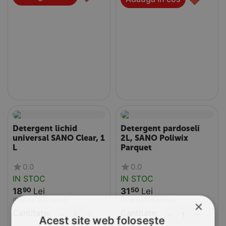
Detergent lichid
Detergent pardoseli
universal SANO Clear, 1
2L, SANO Poliwix
L
Parquet
0.0
0.0
IN STOC
IN STOC
18
Lei
31
Lei
90
50
(Pret cu TVA inclus)
(Pret cu TVA inclus)
×
Cantitate:
+
Cantitate:
+
−
−
Acest site web folosește