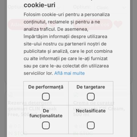
cookie-uri
Optiuni:
Optiuni:
Folosim cookie-uri pentru a personaliza
♥
♥
conținutul, reclamele și pentru a ne
Adauga in cos
Adauga in cos
analiza traficul. De asemenea,
împărtășim informații despre utilizarea
site-ului nostru cu partenerii noștri de
publicitate și analiză, care le pot combina
cu alte informații pe care le-ați furnizat
sau pe care le-au colectat din utilizarea
serviciilor lor.
Află mai multe
De performanță
De targetare
Rezerva detergent
Crema de curatat
geamuri CLIN Streak
universala CIF Cream,
De
Neclasificate
Free, 500 ml
500 ml
funcţionalitate
0.0
0.0
IN STOC
IN STOC