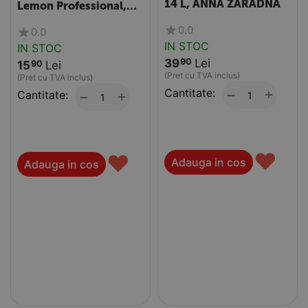
14 L, ANNA ZARADNA
Lemon Professional,
750 ml
0.0
0.0
IN STOC
IN STOC
39
Lei
90
15
Lei
90
(Pret cu TVA inclus)
(Pret cu TVA inclus)
Cantitate:
+
−
Cantitate:
+
−
♥
♥
Adauga in cos
Adauga in cos