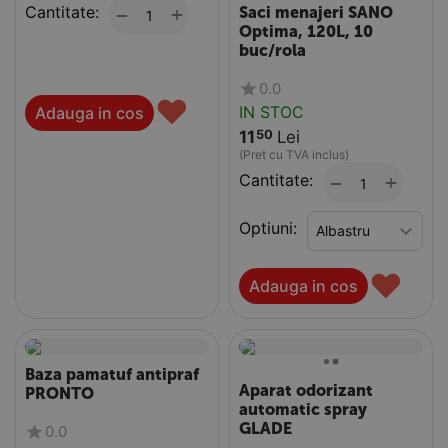
Cantitate:
+
−
Saci menajeri SANO
Optima, 120L, 10
buc/rola
0.0
♥
IN STOC
Adauga in cos
11
Lei
50
(Pret cu TVA inclus)
Cantitate:
+
−
Optiuni:
♥
Adauga in cos
Baza pamatuf antipraf
Aparat odorizant
PRONTO
automatic spray
GLADE
0.0