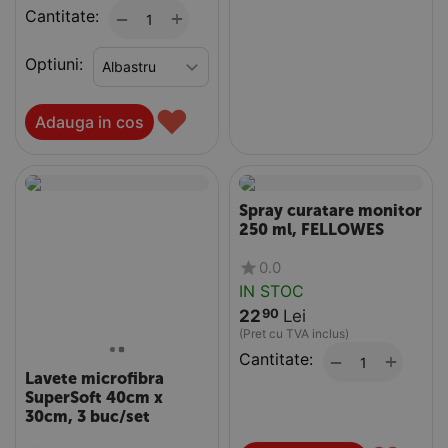
Cantitate:
+
−
Optiuni:
♥
Adauga in cos
Spray curatare monitor
250 ml, FELLOWES
0.0
IN STOC
22
Lei
90
(Pret cu TVA inclus)
Cantitate:
+
−
Lavete microfibra
SuperSoft 40cm x
30cm, 3 buc/set