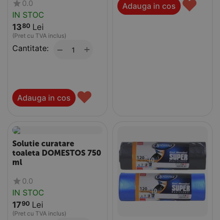
♥
0.0
Adauga in cos
IN STOC
13
Lei
80
(Pret cu TVA inclus)
Cantitate:
+
−
♥
Adauga in cos
Solutie curatare
toaleta DOMESTOS 750
ml
0.0
IN STOC
17
Lei
90
(Pret cu TVA inclus)