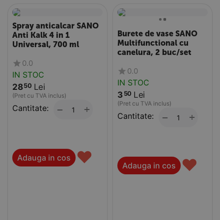
Spray anticalcar SANO
Burete de vase SANO
Anti Kalk 4 in 1
Multifunctional cu
Universal, 700 ml
canelura, 2 buc/set
0.0
0.0
IN STOC
IN STOC
28
Lei
50
3
Lei
50
(Pret cu TVA inclus)
(Pret cu TVA inclus)
Cantitate:
+
−
Cantitate:
+
−
♥
Adauga in cos
♥
Adauga in cos