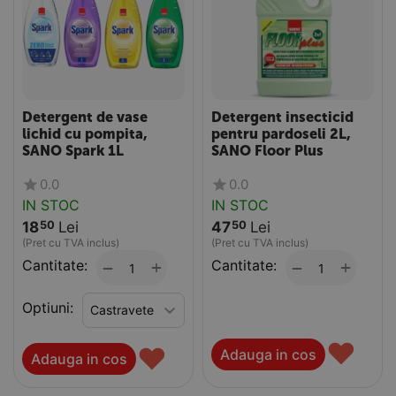
Detergent de vase
Detergent insecticid
lichid cu pompita,
pentru pardoseli 2L,
SANO Spark 1L
SANO Floor Plus
0.0
0.0
IN STOC
IN STOC
18
Lei
47
Lei
50
50
(Pret cu TVA inclus)
(Pret cu TVA inclus)
Cantitate:
+
Cantitate:
+
−
−
Optiuni:
♥
♥
Adauga in cos
Adauga in cos