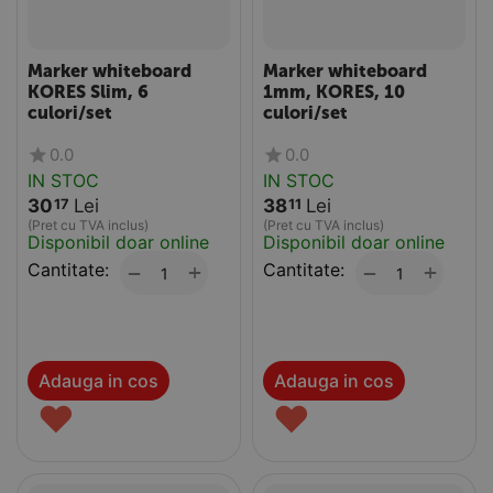
Marker whiteboard
Marker whiteboard
KORES Slim, 6
1mm, KORES, 10
culori/set
culori/set
0.0
0.0
IN STOC
IN STOC
30
Lei
38
Lei
17
11
(Pret cu TVA inclus)
(Pret cu TVA inclus)
Disponibil doar online
Disponibil doar online
Cantitate:
+
Cantitate:
+
−
−
Adauga in cos
Adauga in cos
♥
♥