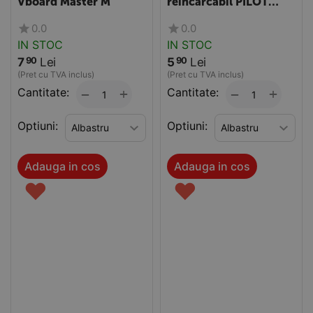
Vboard Master M
reincarcabil PILOT
Vboard Master M
0.0
0.0
IN STOC
IN STOC
7
Lei
5
Lei
90
90
(Pret cu TVA inclus)
(Pret cu TVA inclus)
Cantitate:
+
Cantitate:
+
−
−
Optiuni:
Optiuni:
Adauga in cos
Adauga in cos
♥
♥