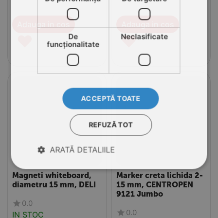
Adauga in cos
Adauga in cos
♥
♥
De
Neclasificate
funcţionalitate
ACCEPTĂ TOATE
REFUZĂ TOT
ARATĂ DETALIILE
Magneti whiteboard,
Marker creta lichida 2-
diametru 15 mm, DELI
15 mm, CENTROPEN
9121 Jumbo
0.0
0.0
IN STOC