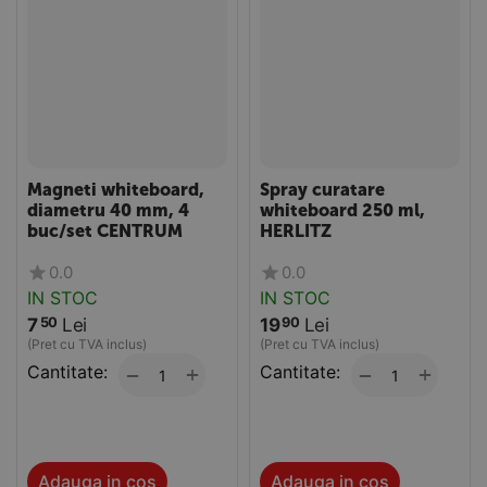
Magneti whiteboard,
Spray curatare
diametru 40 mm, 4
whiteboard 250 ml,
buc/set CENTRUM
HERLITZ
0.0
0.0
IN STOC
IN STOC
7
Lei
19
Lei
50
90
(Pret cu TVA inclus)
(Pret cu TVA inclus)
Cantitate:
+
Cantitate:
+
−
−
Adauga in cos
Adauga in cos