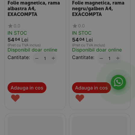
Folie magnetica, rama
Folie magnetica, rama
albastra A4,
negru/galben A4,
EXACOMPTA
EXACOMPTA
0.0
0.0
IN STOC
IN STOC
54
Lei
54
Lei
04
04
(Pret cu TVA inclus)
(Pret cu TVA inclus)
Disponibil doar online
Disponibil doar online
Cantitate:
+
Cantitate:
+
−
−
Adauga in cos
Adauga in cos
♥
♥