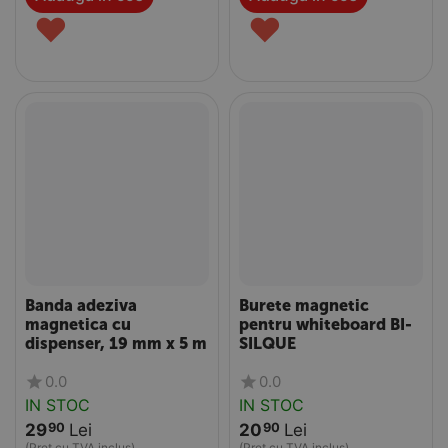
♥
♥
Banda adeziva
Burete magnetic
magnetica cu
pentru whiteboard BI-
dispenser, 19 mm x 5 m
SILQUE
0.0
0.0
IN STOC
IN STOC
29
Lei
20
Lei
90
90
(Pret cu TVA inclus)
(Pret cu TVA inclus)