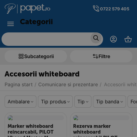
0722 579 405
Categorii
Subcategorii
Filtre
Accesorii whiteboard
Pagina start
/
Comunicare si prezentare
/
Accesorii whi
Ambalare
Tip produs
Tip
Tip banda
Fo
Marker whiteboard
Rezerva marker
reincarcabil, PILOT
whiteboard