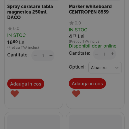
Spray curatare tabla
Marker whiteboard
magnetica 250ml,
CENTROPEN 8559
DACO
0.0
0.0
IN STOC
IN STOC
4
Lei
17
(Pret cu TVA inclus)
16
Lei
90
Disponibil doar online
(Pret cu TVA inclus)
Cantitate:
+
−
Cantitate:
+
−
Optiuni:
Adauga in cos
Adauga in cos
♥
♥