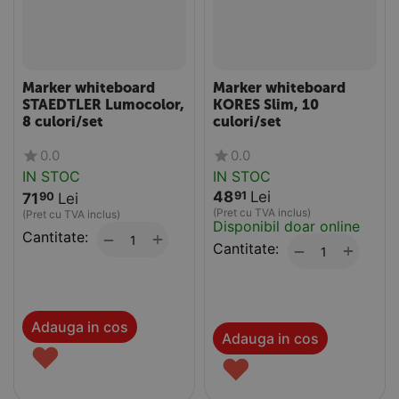
Marker whiteboard
Marker whiteboard
STAEDTLER Lumocolor,
KORES Slim, 10
8 culori/set
culori/set
0.0
0.0
IN STOC
IN STOC
48
Lei
91
71
Lei
90
(Pret cu TVA inclus)
(Pret cu TVA inclus)
Disponibil doar online
Cantitate:
+
−
Cantitate:
+
−
Adauga in cos
Adauga in cos
♥
♥