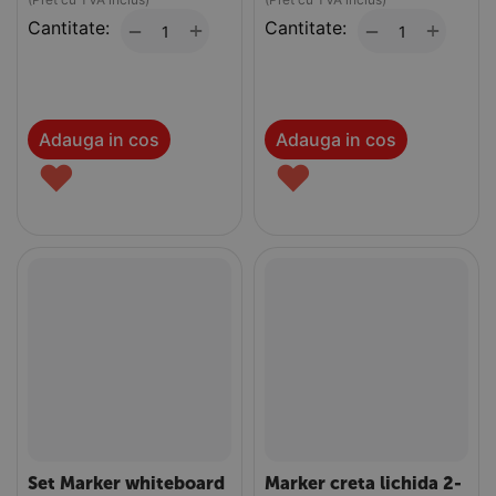
Cantitate:
+
Cantitate:
+
−
−
Adauga in cos
Adauga in cos
♥
♥
Set Marker whiteboard
Marker creta lichida 2-