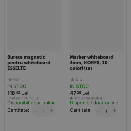
Burete magnetic
Marker whiteboard
pentru whiteboard
3mm, KORES, 10
ESSELTE
culori/set
0.0
0.0
IN STOC
IN STOC
118
Lei
47
Lei
42
26
(Pret cu TVA inclus)
(Pret cu TVA inclus)
Disponibil doar online
Disponibil doar online
Cantitate:
+
Cantitate:
+
−
−