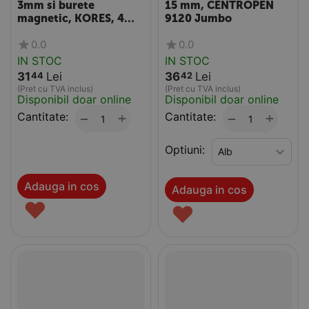
3mm si burete
15 mm, CENTROPEN
magnetic, KORES, 4
9120 Jumbo
culori/set
0.0
0.0
IN STOC
IN STOC
31
Lei
36
Lei
44
42
(Pret cu TVA inclus)
(Pret cu TVA inclus)
Disponibil doar online
Disponibil doar online
Cantitate:
+
Cantitate:
+
−
−
Optiuni:
Adauga in cos
Adauga in cos
♥
♥