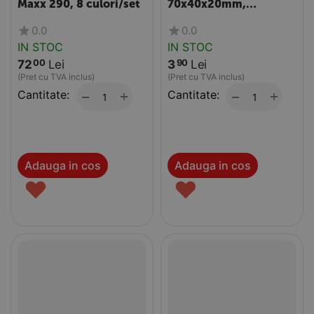
Maxx 290, 8 culori/set
70x40x20mm,
CENTRUM
0.0
0.0
IN STOC
IN STOC
72
Lei
3
Lei
00
90
(Pret cu TVA inclus)
(Pret cu TVA inclus)
Cantitate:
+
Cantitate:
+
−
−
Adauga in cos
Adauga in cos
♥
♥