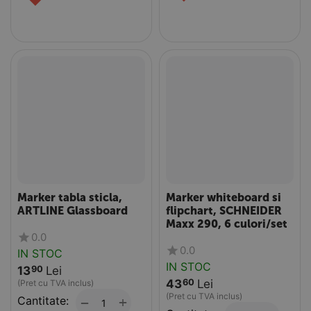
Marker tabla sticla,
Marker whiteboard si
ARTLINE Glassboard
flipchart, SCHNEIDER
Maxx 290, 6 culori/set
0.0
0.0
IN STOC
IN STOC
13
Lei
90
43
Lei
60
(Pret cu TVA inclus)
(Pret cu TVA inclus)
Cantitate:
+
−