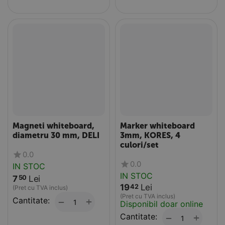
Magneti whiteboard,
Marker whiteboard
diametru 30 mm, DELI
3mm, KORES, 4
culori/set
0.0
0.0
IN STOC
IN STOC
7
Lei
50
19
Lei
42
(Pret cu TVA inclus)
(Pret cu TVA inclus)
Cantitate:
+
−
Disponibil doar online
Cantitate:
+
−