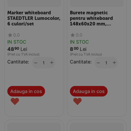
Marker whiteboard
Burete magnetic
STAEDTLER Lumocolor,
pentru whiteboard
6 culori/set
148x60x20 mm,
CENTRUM
0.0
0.0
IN STOC
IN STOC
48
Lei
8
Lei
90
00
(Pret cu TVA inclus)
(Pret cu TVA inclus)
Cantitate:
+
Cantitate:
+
−
−
Adauga in cos
Adauga in cos
♥
♥