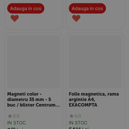
Adauga in cos
Adauga in cos
♥
♥
Magneti color -
Folie magnetica, rama
diametru 35 mm - 5
argintie A4,
buc / blister Centrum
EXACOMPTA
V82714
0.0
0.0
IN STOC
IN STOC
04