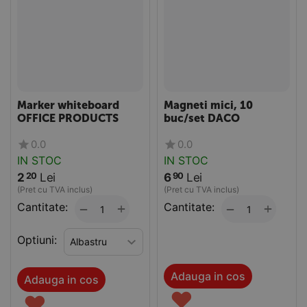
Marker whiteboard
Magneti mici, 10
OFFICE PRODUCTS
buc/set DACO
0.0
0.0
IN STOC
IN STOC
2
Lei
6
Lei
20
90
(Pret cu TVA inclus)
(Pret cu TVA inclus)
Cantitate:
+
Cantitate:
+
−
−
Optiuni:
Adauga in cos
Adauga in cos
♥
♥