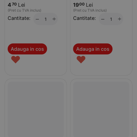
4
Lei
19
Lei
70
00
(Pret cu TVA inclus)
(Pret cu TVA inclus)
Cantitate:
+
Cantitate:
+
−
−
Adauga in cos
Adauga in cos
♥
♥