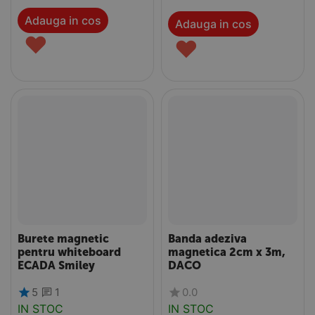
Adauga in cos
Adauga in cos
♥
♥
Burete magnetic
Banda adeziva
pentru whiteboard
magnetica 2cm x 3m,
ECADA Smiley
DACO
5
1
0.0
IN STOC
IN STOC