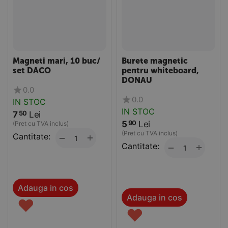
Magneti mari, 10 buc/
Burete magnetic
set DACO
pentru whiteboard,
DONAU
0.0
0.0
IN STOC
IN STOC
7
Lei
50
5
Lei
90
(Pret cu TVA inclus)
(Pret cu TVA inclus)
Cantitate:
+
−
Cantitate:
+
−
Adauga in cos
Adauga in cos
♥
♥