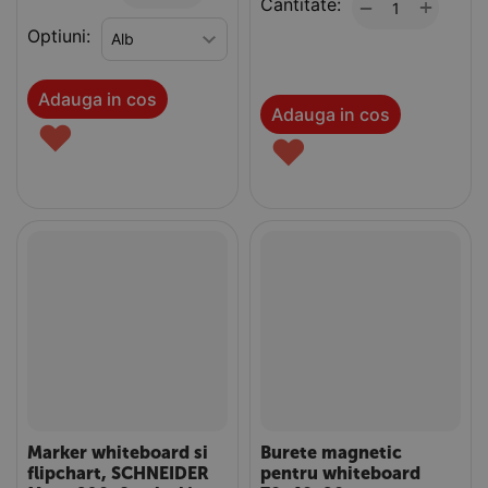
Cantitate:
+
−
Optiuni:
Adauga in cos
Adauga in cos
♥
♥
Marker whiteboard si
Burete magnetic
flipchart, SCHNEIDER
pentru whiteboard