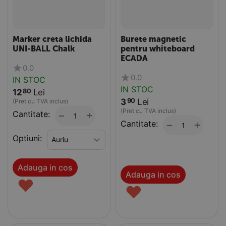
Marker creta lichida
Burete magnetic
UNI-BALL Chalk
pentru whiteboard
ECADA
0.0
0.0
IN STOC
IN STOC
12
Lei
80
3
Lei
90
(Pret cu TVA inclus)
(Pret cu TVA inclus)
Cantitate:
+
−
Cantitate:
+
−
Optiuni:
Adauga in cos
Adauga in cos
♥
♥