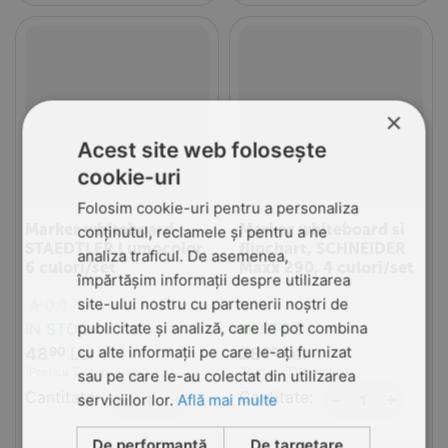
×
Acest site web folosește
cookie-uri
Folosim cookie-uri pentru a personaliza
Marker whiteboard
Marker whiteboard si
conținutul, reclamele și pentru a ne
STAEDTLER Lumocolor,
flipchart, SCHNEIDER
analiza traficul. De asemenea,
6 culori/set
Maxx 290, 4 culori/set
împărtășim informații despre utilizarea
site-ului nostru cu partenerii noștri de
0.0
0.0
publicitate și analiză, care le pot combina
IN STOC
IN STOC
cu alte informații pe care le-ați furnizat
48
Lei
28
Lei
90
90
(Pret cu TVA inclus)
(Pret cu TVA inclus)
sau pe care le-au colectat din utilizarea
Cantitate:
+
Cantitate:
+
−
−
serviciilor lor.
Află mai multe
De performanță
De targetare