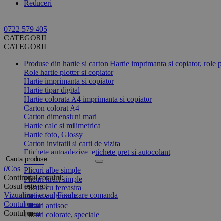
Reduceri
0722 579 405
CATEGORII
CATEGORII
Produse din hartie si carton
Hartie imprimanta si copiator, role p
Role hartie plotter si copiator
Hartie imprimanta si copiator
Hartie tipar digital
Hartie colorata A4 imprimanta si copiator
Carton colorat A4
Carton dimensiuni mari
Hartie calc si milimetrica
Hartie foto, Glossy
Carton invitatii si carti de vizita
Etichete autoadezive, etichete pret si autocolant
Plicuri
0
Cos
Plicuri albe simple
Continutul cosului:
Plicuri kraft simple
Cosul este gol
Plicuri cu fereastra
Vizualizati cosul
Finalizare comanda
Plicuri cu burduf
Contul meu
Plicuri antisoc
Contul meu
Plicuri colorate, speciale