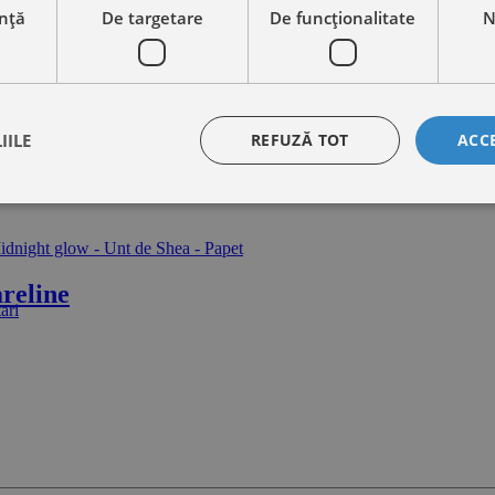
nță
De targetare
De funcţionalitate
N
IILE
REFUZĂ TOT
ACC
reline
ari