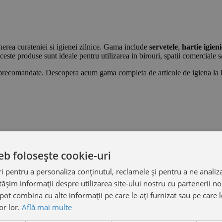
erea curateniei si igienei zilnice. Gama include
servetele
,
hartie igien
ceste produse sunt ideale pentru utilizarea in birouri, spatii comerciale
precomandate. Descopera acum gama completa de articole de igiena la
eb folosește cookie-uri
 pentru a personaliza conținutul, reclamele și pentru a ne analiza
șim informații despre utilizarea site-ului nostru cu partenerii noș
e pot combina cu alte informații pe care le-ați furnizat sau pe care 
lor lor.
Află mai multe