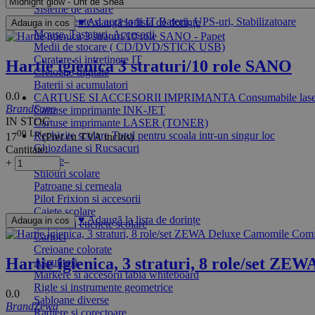
Sisteme de afisare
Echipamente si accesorii IT
Baterii, UPS-uri, Stabilizatoare
♥
Adaugă la lista de dorințe
Adauga in cos
Mouse, Tastaturi, Accesorii
Medii de stocare ( CD/DVD/STICK USB)
Curatare si intretinere IT
Hartie igienica 3 straturi/10 role SANO
Creioane digitale
Baterii si acumulatori
0.0
CARTUSE SI ACCESORII IMPRIMANTA
Consumabile laser
Brand
Sano
Cartuse imprimante INK-JET
IN STOC
Cartuse imprimante LASER (TONER)
00
Lei
Rechizite scolare
Totul pentru scoala intr-un singur loc
17
(Pret cu TVA inclus)
Ghiozdane si Rucsacuri
Cantitate:
Penare
+
−
Stilouri scolare
Patroane si cerneala
Pilot Frixion si accesorii
Caiete scolare
♥
Adaugă la lista de dorințe
Adauga in cos
Coperti si etichete scolare
Carioci
Creioane colorate
Hartie igienica, 3 straturi, 8 role/set 
Ascutitori
Markere si accesorii tabla whiteboard
Rigle si instrumente geometrice
0.0
Sabloane diverse
Brand
Zewa
Radiere si corectoare