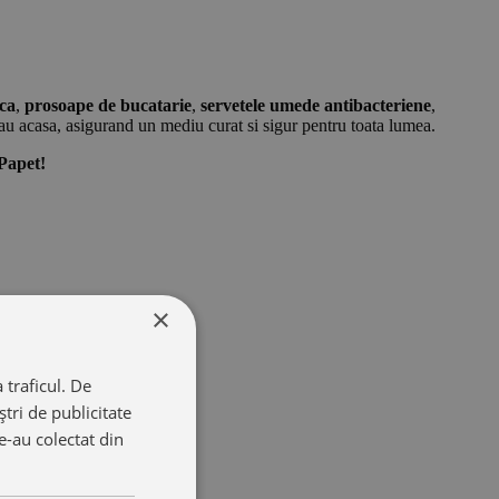
ica
,
prosoape de bucatarie
,
servetele umede antibacteriene
,
 sau acasa, asigurand un mediu curat si sigur pentru toata lumea.
Papet!
×
 traficul. De
tri de publicitate
le-au colectat din