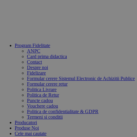
Program Fidelitate
ANPC
Card prima didactica
Contact
Despre noi
Fidelizare
Formular cerere Sistemul Electronic de Achizitii Publice
Formular cerere retur
Politica Livrare
Politica de Retur
Puncte cadou
Vouchere cadou
​Politica de confidentialitate & GDPR
​Termeni si conditii
Producatori
Produse Noi
Cele mai cautate