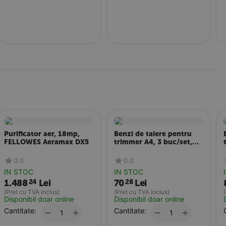
Purificator aer, 18mp,
Benzi de taiere pentru
FELLOWES Aeramax DX5
trimmer A4, 3 buc/set,
FELLOWES
0.0
0.0
IN STOC
IN STOC
1.488
Lei
70
Lei
24
28
(Pret cu TVA inclus)
(Pret cu TVA inclus)
Disponibil doar online
Disponibil doar online
Cantitate:
+
Cantitate:
+
−
−