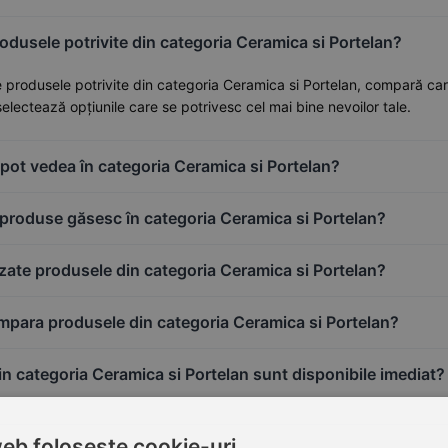
dusele potrivite din categoria Ceramica si Portelan?
 produsele potrivite din categoria Ceramica si Portelan, compară caracte
selectează opțiunile care se potrivesc cel mai bine nevoilor tale.
pot vedea în categoria Ceramica si Portelan?
 produse găsesc în categoria Ceramica si Portelan?
zate produsele din categoria Ceramica si Portelan?
para produsele din categoria Ceramica si Portelan?
n categoria Ceramica si Portelan sunt disponibile imediat?
web folosește cookie-uri