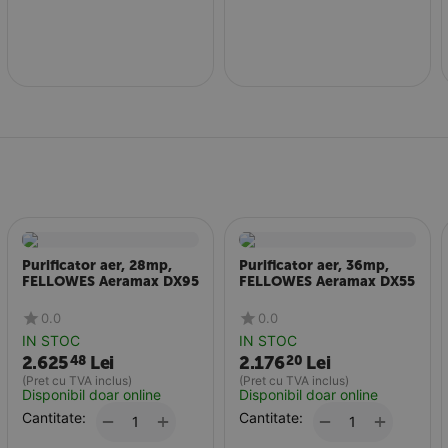
Purificator aer, 28mp,
Purificator aer, 36mp,
FELLOWES Aeramax DX95
FELLOWES Aeramax DX55
0.0
0.0
IN STOC
IN STOC
2.625
Lei
2.176
Lei
48
20
(Pret cu TVA inclus)
(Pret cu TVA inclus)
Disponibil doar online
Disponibil doar online
Cantitate:
+
Cantitate:
+
−
−