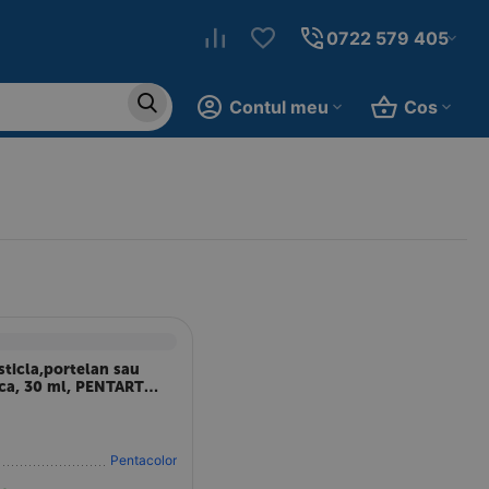
0722 579 405
Contul meu
Cos
sticla,portelan sau
ca, 30 ml, PENTART
se Green P21343
Pentacolor