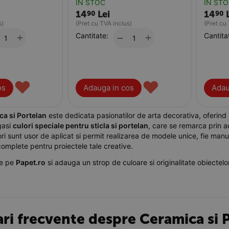
IN STOC
IN ST
14
Lei
14
90
90
s)
(Pret cu TVA inclus)
(Pret cu
+
Cantitate:
+
Cantita
−
♥
♥
os
Adauga in cos
Adau
a si Portelan
este dedicata pasionatilor de arta decorativa, oferind m
 gasi
culori speciale pentru sticla si portelan
, care se remarca prin ad
ori sunt usor de aplicat si permit realizarea de modele unice, fie man
 complete pentru proiectele tale creative.
e pe
Papet.ro
si adauga un strop de culoare si originalitate obiectelor
ari frecvente despre Ceramica si 