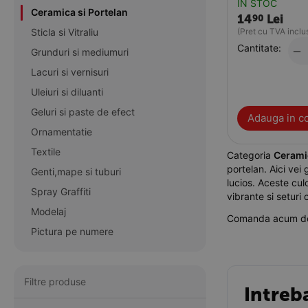
IN STOC
Ceramica si Portelan
14
Lei
90
Sticla si Vitraliu
(Pret cu TVA inclu
Cantitate:
−
Grunduri si mediumuri
Lacuri si vernisuri
Uleiuri si diluanti
Geluri si paste de efect
Adauga in c
Ornamentatie
Textile
Categoria
Ceramic
portelan. Aici vei
Genti,mape si tuburi
lucios. Aceste cul
Spray Graffiti
vibrante si seturi
Modelaj
Comanda acum d
Pictura pe numere
Filtre produse
Intreb