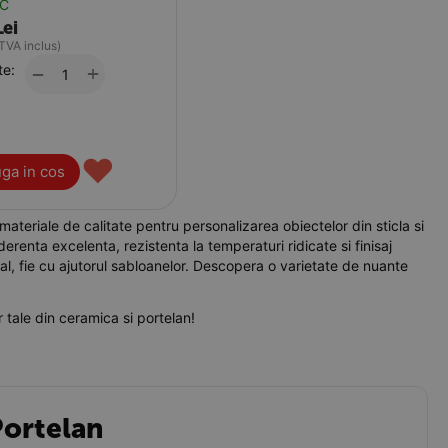
OC
Lei
 TVA inclus)
te:
+
−
♥
ga in cos
ateriale de calitate pentru personalizarea obiectelor din sticla si
erenta excelenta, rezistenta la temperaturi ridicate si finisaj
ual, fie cu ajutorul sabloanelor. Descopera o varietate de nuante
 tale din ceramica si portelan!
Portelan