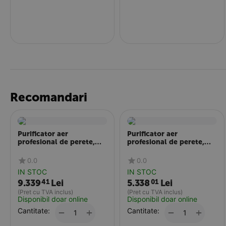
Recomandari
Purificator aer
Purificator aer
profesional de perete,
profesional de perete,
130mp, FELLOWES
65mp, FELLOWES
Aeramax Pro AM IV
Aeramax Pro AM III
0.0
0.0
PureView
IN STOC
IN STOC
9.339
Lei
5.338
Lei
41
01
(Pret cu TVA inclus)
(Pret cu TVA inclus)
Disponibil doar online
Disponibil doar online
Cantitate:
+
Cantitate:
+
−
−