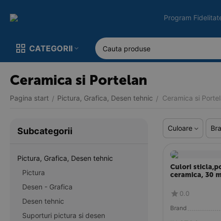
Program Fidelitat
CATEGORII
Ceramica si Portelan
Pagina start
Pictura, Grafica, Desen tehnic
Ceramica si Porte
/
/
Culoare
Br
Subcategorii
Pictura, Grafica, Desen tehnic
Culori sticla,p
Pictura
ceramica, 30 
Turqoise Blue
Desen - Grafica
0.0
Desen tehnic
Brand
Suporturi pictura si desen