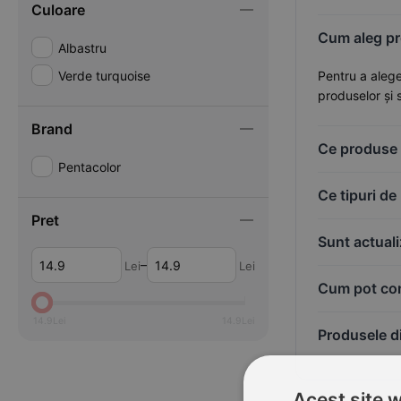
Culoare
Cum aleg pro
Albastru
Verde turquoise
Pentru a alege
produselor și 
Brand
Ce produse 
Pentacolor
Ce tipuri de
Pret
Sunt actuali
–
Lei
Lei
Cum pot com
14.9
Lei
14.9
Lei
Produsele di
Acest site 