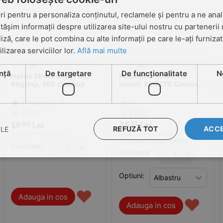
i pentru a personaliza conținutul, reclamele și pentru a ne anali
șim informații despre utilizarea site-ului nostru cu partenerii 
liză, care le pot combina cu alte informații pe care le-ați furniza
ilizarea serviciilor lor.
Află mai multe
nță
De targetare
De funcţionalitate
N
Hartie EKON Copy, A4,
Mapa plastic A4, cu
80g/mp, 500 coli/top
elastic ESSELTE Colour
Breeze
5
(Recenzii: 1)
0.0
IN STOC
IN STOC
26
Lei
51
19
Lei
90
REFUZĂ TOT
ACCE
ILE
(Pret cu TVA inclus)
(Pret cu TVA inclus)
Disponibil doar online
Cantitate:
+
−
Cantitate:
+
−
Optiuni:
♥
Adauga in cos
♥
Adauga in cos