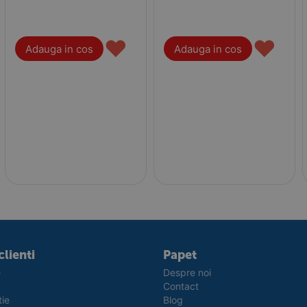
♥
♥
Adauga in cos
Adauga in cos
clienti
Papet
e
Despre noi
Contact
tie
Blog