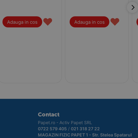
♥
♥
Adauga in cos
Adauga in cos
Contact
Papet.ro - Activ Papet SRL
0722 579 405
/
021 318 27 22
MAGAZIN FIZIC PAPET 1 - Str. Stelea Spatarul