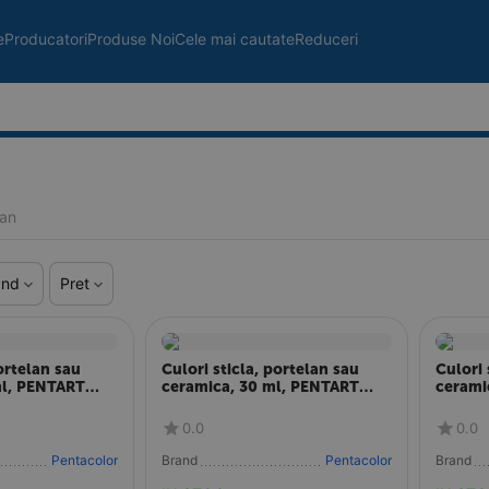
e
Producatori
Produse Noi
Cele mai cautate
Reduceri
lan
and
Pret
ortelan sau
Culori sticla, portelan sau
Culori 
ml, PENTART
ceramica, 30 ml, PENTART
cerami
 P21344
Blue P21345
Turqoi
0.0
0.0
Pentacolor
Brand
Pentacolor
Brand