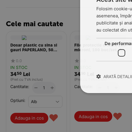
Folosim cookie-ur
asemenea, împărtă
Cele mai cautate
publicitate și ana
au colectat din ut
De performa
Dosar plastic cu sina si
File protectie cristal, 100
gauri PAPERLAND, 50
microni, 100 buc/set, A4,
buc/set
DONAU
0.0
0.0
IN STOC
IN STOC
34
Lei
34
Lei
50
90
ARATĂ DETALI
(Pret cu TVA inclus)
(Pret cu TVA inclus)
Cantitate:
+
Cantitate:
+
−
−
Optiuni:
♥
♥
Adauga in cos
Adauga in cos