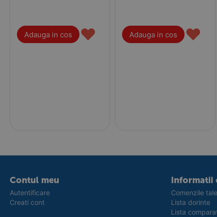
♥
♥
Adauga in cos
Adauga in cos
Contul meu
Informatii 
Autentificare
Comenzile tal
Creati cont
Lista dorinte
Lista compara