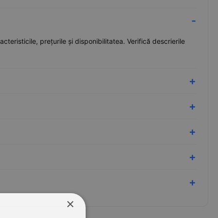
risticile, prețurile și disponibilitatea. Verifică descrierile
×