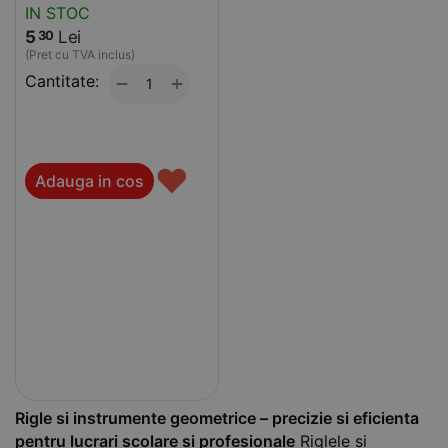
IN STOC
5
Lei
30
(Pret cu TVA inclus)
Cantitate:
+
−
♥
Adauga in cos
Rigle si instrumente geometrice – precizie si eficienta
pentru lucrari scolare si profesionale
Riglele si