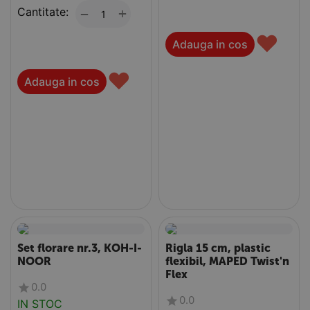
Cantitate:
+
−
♥
Adauga in cos
♥
Adauga in cos
Set florare nr.3, KOH-I-
Rigla 15 cm, plastic
NOOR
flexibil, MAPED Twist'n
Flex
0.0
0.0
IN STOC