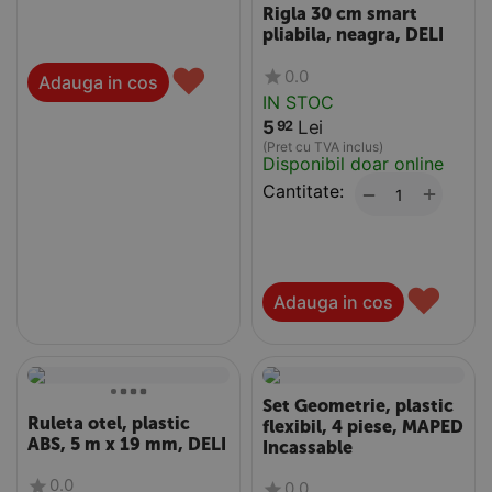
Rigla 30 cm smart
pliabila, neagra, DELI
♥
0.0
Adauga in cos
IN STOC
5
Lei
92
(Pret cu TVA inclus)
Disponibil doar online
Cantitate:
+
−
♥
Adauga in cos
Set Geometrie, plastic
Ruleta otel, plastic
flexibil, 4 piese, MAPED
ABS, 5 m x 19 mm, DELI
Incassable
0.0
0.0