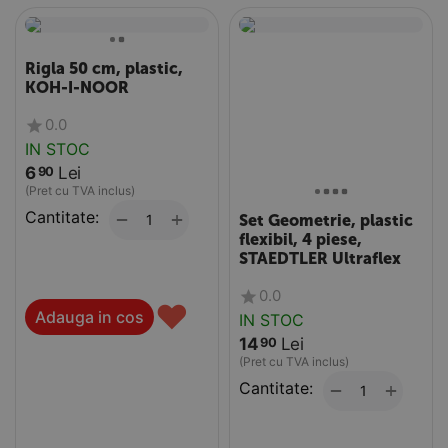
Rigla 50 cm, plastic,
KOH-I-NOOR
0.0
IN STOC
6
Lei
90
(Pret cu TVA inclus)
Cantitate:
+
−
Set Geometrie, plastic
flexibil, 4 piese,
STAEDTLER Ultraflex
0.0
♥
Adauga in cos
IN STOC
14
Lei
90
(Pret cu TVA inclus)
Cantitate:
+
−