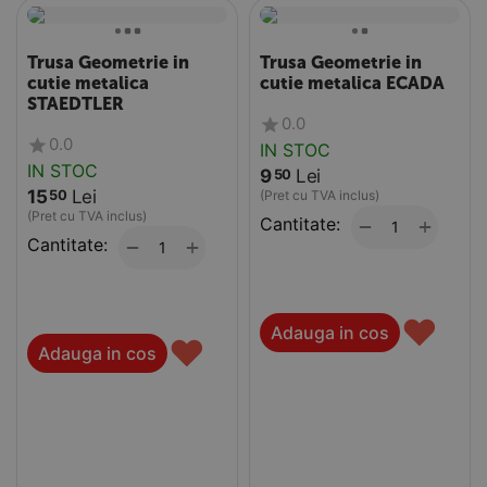
Trusa Geometrie in
Trusa Geometrie in
cutie metalica
cutie metalica ECADA
STAEDTLER
0.0
0.0
IN STOC
IN STOC
9
Lei
50
15
Lei
50
(Pret cu TVA inclus)
(Pret cu TVA inclus)
Cantitate:
+
−
Cantitate:
+
−
♥
Adauga in cos
♥
Adauga in cos