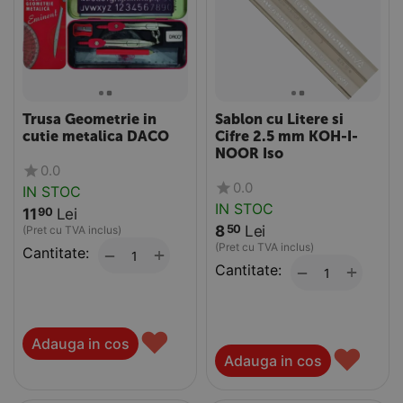
Trusa Geometrie in
Sablon cu Litere si
cutie metalica DACO
Cifre 2.5 mm KOH-I-
NOOR Iso
0.0
0.0
IN STOC
IN STOC
11
Lei
90
8
Lei
50
(Pret cu TVA inclus)
(Pret cu TVA inclus)
Cantitate:
+
−
Cantitate:
+
−
♥
Adauga in cos
♥
Adauga in cos