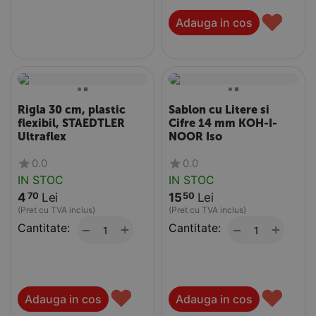
♥
Adauga in cos
Rigla 30 cm, plastic
Sablon cu Litere si
flexibil, STAEDTLER
Cifre 14 mm KOH-I-
Ultraflex
NOOR Iso
0.0
0.0
IN STOC
IN STOC
4
Lei
15
Lei
70
50
(Pret cu TVA inclus)
(Pret cu TVA inclus)
Cantitate:
+
Cantitate:
+
−
−
♥
♥
Adauga in cos
Adauga in cos