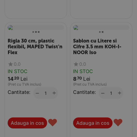
Rigla 30 cm, plastic
Sablon cu Litere si
flexibil, MAPED Twist'n
Cifre 3.5 mm KOH-I-
Flex
NOOR Iso
0.0
0.0
IN STOC
IN STOC
14
Lei
8
Lei
20
70
(Pret cu TVA inclus)
(Pret cu TVA inclus)
Cantitate:
+
Cantitate:
+
−
−
♥
♥
Adauga in cos
Adauga in cos