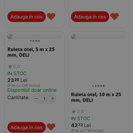
♥
♥
Adauga in cos
Adauga in cos
Ruleta otel, 5 m x 25
mm, DELI
0.0
IN STOC
23
Lei
20
(Pret cu TVA inclus)
Disponibil doar online
Ruleta otel, 10 m x 25
Cantitate:
+
−
mm, DELI
0.0
IN STOC
♥
42
Lei
72
Adauga in cos
(Pret cu TVA inclus)