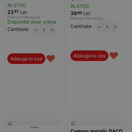
IN STOC
IN STOC
22
Lei
87
38
Lei
90
(Pret cu TVA inclus)
(Pret cu TVA inclus)
Disponibil doar online
Cantitate:
+
−
Cantitate:
+
−
♥
♥
Adauga in cos
Adauga in cos
Compas metalic DACO