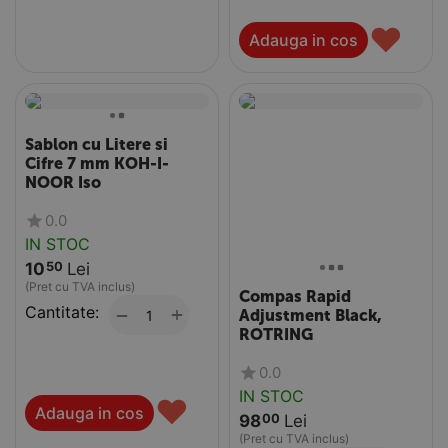
♥
Adauga in cos
Sablon cu Litere si
Cifre 7 mm KOH-I-
NOOR Iso
0.0
IN STOC
10
Lei
50
(Pret cu TVA inclus)
Compas Rapid
Cantitate:
+
−
Adjustment Black,
ROTRING
0.0
IN STOC
♥
Adauga in cos
98
Lei
00
(Pret cu TVA inclus)