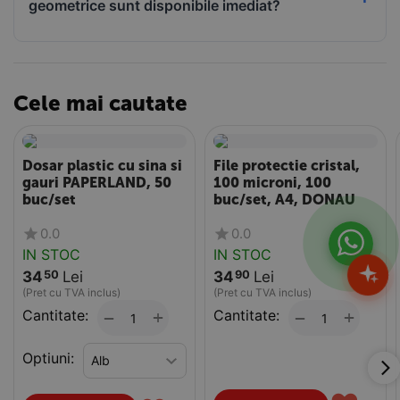
geometrice sunt disponibile imediat?
Cele mai cautate
Dosar plastic cu sina si
File protectie cristal,
gauri PAPERLAND, 50
100 microni, 100
buc/set
buc/set, A4, DONAU
0.0
0.0
IN STOC
IN STOC
34
Lei
34
Lei
50
90
(Pret cu TVA inclus)
(Pret cu TVA inclus)
Cantitate:
+
Cantitate:
+
−
−
Optiuni: