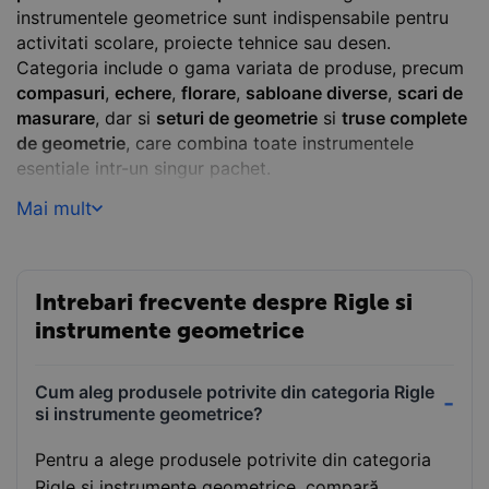
instrumentele geometrice sunt indispensabile pentru
activitati scolare, proiecte tehnice sau desen.
Categoria include o gama variata de produse, precum
compasuri
,
echere
,
florare
,
sabloane diverse
,
scari de
masurare
, dar si
seturi de geometrie
si
truse complete
de geometrie
, care combina toate instrumentele
esentiale intr-un singur pachet.
Fiecare instrument este conceput pentru a oferi
Mai mult
precizie si usurinta in utilizare, fiind realizat din
materiale durabile si de calitate. Seturile sunt ideale
pentru elevi si studenti, oferind tot ce este necesar
Intrebari frecvente despre Rigle si
pentru desen tehnic, masuratori si realizarea de forme
instrumente geometrice
geometrice.
Comanda acum rigle si instrumente geometrice de
Cum aleg produsele potrivite din categoria Rigle
calitate pe
Papet.ro
si transforma orice lucrare intr-o
si instrumente geometrice?
operatiune simpla si precisa!
Pentru a alege produsele potrivite din categoria
Rigle si instrumente geometrice, compară