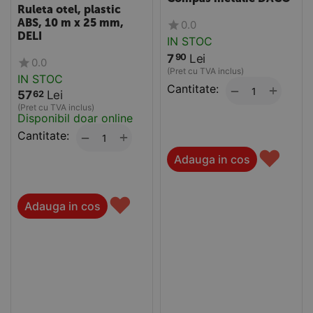
Ruleta otel, plastic
ABS, 10 m x 25 mm,
0.0
DELI
IN STOC
7
Lei
90
0.0
(Pret cu TVA inclus)
IN STOC
Cantitate:
+
−
57
Lei
62
(Pret cu TVA inclus)
Disponibil doar online
Cantitate:
+
−
♥
Adauga in cos
♥
Adauga in cos