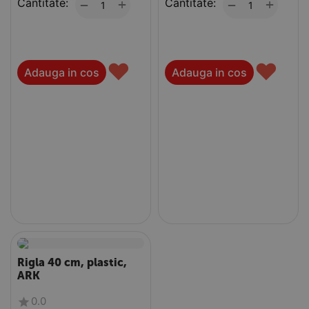
Cantitate:
+
Cantitate:
+
−
−
♥
♥
Adauga in cos
Adauga in cos
Rigla 40 cm, plastic,
ARK
0.0