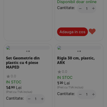
Disponibil doar online
Cantitate:
+
−
♥
Adauga in cos
Set Geometrie din
Rigla 30 cm, plastic,
plastic cu 4 piese
ARK
MAPED
0.0
0.0
IN STOC
IN STOC
1
Lei
20
14
Lei
90
(Pret cu TVA inclus)
(Pret cu TVA inclus)
Cantitate:
+
−
Cantitate:
+
−