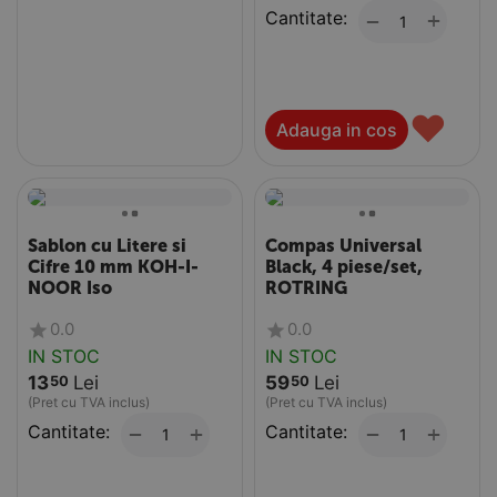
Cantitate:
+
−
♥
Adauga in cos
Sablon cu Litere si
Compas Universal
Cifre 10 mm KOH-I-
Black, 4 piese/set,
NOOR Iso
ROTRING
0.0
0.0
IN STOC
IN STOC
13
Lei
59
Lei
50
50
(Pret cu TVA inclus)
(Pret cu TVA inclus)
Cantitate:
+
Cantitate:
+
−
−