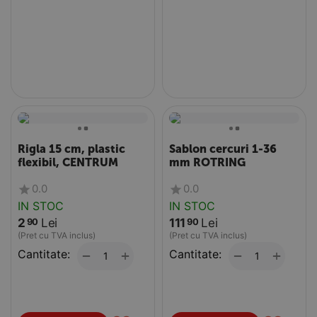
Rigla 15 cm, plastic
Sablon cercuri 1-36
flexibil, CENTRUM
mm ROTRING
0.0
0.0
IN STOC
IN STOC
2
Lei
111
Lei
90
90
(Pret cu TVA inclus)
(Pret cu TVA inclus)
Cantitate:
+
Cantitate:
+
−
−