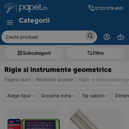
0722 579 405
Categorii
Subcategorii
Filtre
Rigle si instrumente geometrice
Pagina start
/
Rechizite scolare
/
Rigle si instrumente g
Alege tipul
Grosime mina
Tip sablon
Dimen