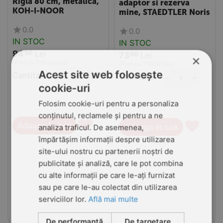
Rigla 80 cm, metalica,
adaptor si rezerva
KOH-I-NOOR
mine, STAEDTLER Noris
0.0
0.0
IN STOC
IN STOC
94
Lei
90
73
Lei
90
×
(Pret cu TVA inclus)
(Pret cu TVA inclus)
Acest site web folosește
Cantitate:
+
−
Cantitate:
+
−
cookie-uri
Folosim cookie-uri pentru a personaliza
conținutul, reclamele și pentru a ne
♥
♥
Adauga in cos
Adauga in cos
analiza traficul. De asemenea,
împărtășim informații despre utilizarea
site-ului nostru cu partenerii noștri de
publicitate și analiză, care le pot combina
cu alte informații pe care le-ați furnizat
sau pe care le-au colectat din utilizarea
serviciilor lor.
Află mai multe
De performanță
De targetare