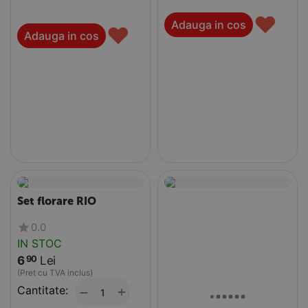
♥
Adauga in cos
♥
Adauga in cos
Set florare RIO
0.0
IN STOC
6
Lei
90
(Pret cu TVA inclus)
Cantitate:
+
−