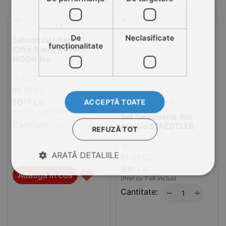
De
Neclasificate
Sablon cu Litere si
funcţionalitate
Cifre 5 mm KOH-I-
NOOR Iso
0.0
IN STOC
10
Lei
ACCEPTĂ TOATE
70
(Pret cu TVA inclus)
Set Geometrie din
Cantitate:
+
−
plastic STAEDTLER
REFUZĂ TOT
0.0
ARATĂ DETALIILE
IN STOC
9
Lei
♥
60
Adauga in cos
(Pret cu TVA inclus)
Cantitate:
+
−