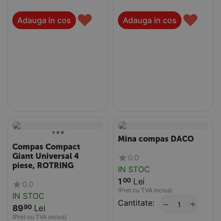
♥
♥
Adauga in cos
Adauga in cos
Mina compas DACO
Compas Compact
Giant Universal 4
0.0
piese, ROTRING
IN STOC
1
Lei
00
0.0
(Pret cu TVA inclus)
IN STOC
Cantitate:
+
−
89
Lei
90
(Pret cu TVA inclus)