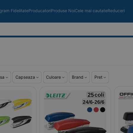
gram Fidelitate
Producatori
Produse Noi
Cele mai cautate
Reduceri
psa
Capseaza
Culoare
Brand
Pret