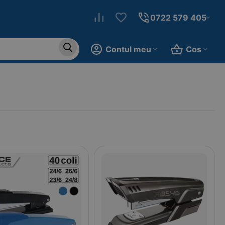
0722 579 405
Contul meu
Cos