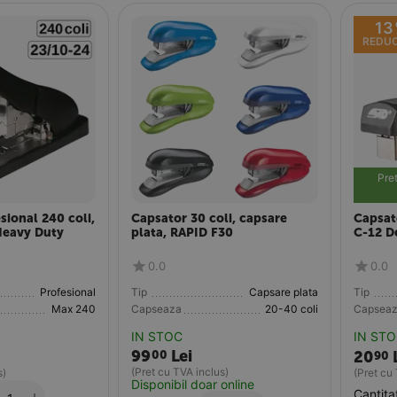
13
REDU
Pret
sional 240 coli,
Capsator 30 coli, capsare
Capsat
Heavy Duty
plata, RAPID F30
C-12 D
0.0
0.0
Profesional
Tip
Capsare plata
Tip
Max 240
Capseaza
20-40 coli
Capsea
IN STOC
IN ST
99
Lei
00
20
90
(Pret cu TVA inclus)
s)
(Pret cu
Disponibil doar online
Cantita