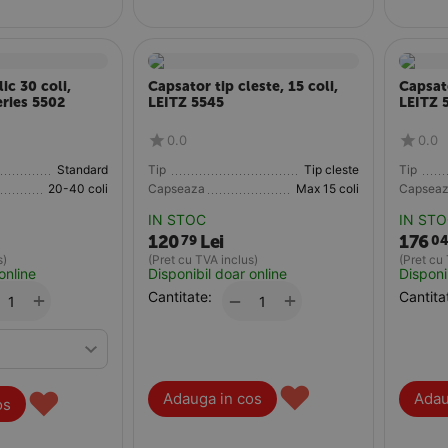
ic 30 coli,
Capsator tip cleste, 15 coli,
Capsato
ries 5502
LEITZ 5545
LEITZ 
0.0
0.0
Standard
Tip
Tip cleste
Tip
20-40 coli
Capseaza
Max 15 coli
Capsea
IN STOC
IN ST
120
Lei
176
79
0
s)
(Pret cu TVA inclus)
(Pret cu
online
Disponibil doar online
Disponi
+
Cantitate:
+
Cantita
−
♥
♥
Adauga in cos
Adau
os