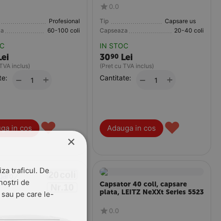
0.0
Profesional
Tip
Capsare usoara
za
60-100 coli
Capseaza
20-40 coli
OC
IN STOC
Lei
30
Lei
90
 TVA inclus)
(Pret cu TVA inclus)
te:
+
Cantitate:
+
−
−
♥
♥
ga in cos
Adauga in cos
×
za traficul. De
noștri de
Capsator 40 coli, capsare
plata, LEITZ NeXXt Series 5523
t sau pe care le-
0.0