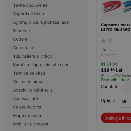
Tavite documente
Suporti de birou
Agrafe, clipsuri, pioneze, ace
Capsator metal
LEITZ Mini WO
Foarfece
5528
Cuttere
0.0
Corectoare
Tip
Capseaza
Tus, tusiere si indigo
IN STOC
Buretiere, lupe, etichete chei
112
Lei
16
Tehnica de birou
(Pret cu TVA inclu
Disponibil doar 
Cosuri de birou
Cantitate:
−
Adezivi lichizi si solizi
Accesorii utile
Optiuni:
Caiete de birou
Mape de birou
Adauga in c
Mobilier si accesorii