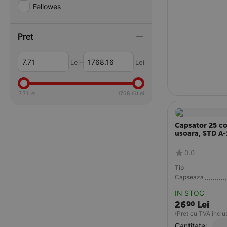
Fellowes
Pret
–
Lei
Lei
7.71
Lei
1768.16
Lei
Capsator 25 co
usoara, STD A
0.0
Tip
Capseaza
IN STOC
26
Lei
90
(Pret cu TVA inclu
Cantitate: