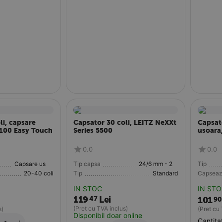
li, capsare
Capsator 30 coli, LEITZ NeXXt
Capsat
-100 Easy Touch
Series 5500
usoara
0.0
0.0
Capsare usoara
Tip capsa
24/6 mm - 26/8 mm
Tip
20-40 coli
Tip
Standard
Capsea
IN STOC
IN ST
119
Lei
47
101
90
(Pret cu TVA inclus)
s)
(Pret cu
Disponibil doar online
Cantita