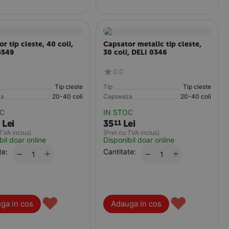
r tip cleste, 40 coli,
Capsator metalic tip cleste,
5549
30 coli, DELI 0346
0.0
Tip cleste
Tip
Tip cleste
za
20-40 coli
Capseaza
20-40 coli
OC
IN STOC
Lei
35
Lei
4
11
 TVA inclus)
(Pret cu TVA inclus)
bil doar online
Disponibil doar online
te:
+
Cantitate:
+
−
−
♥
♥
ga in cos
Adauga in cos