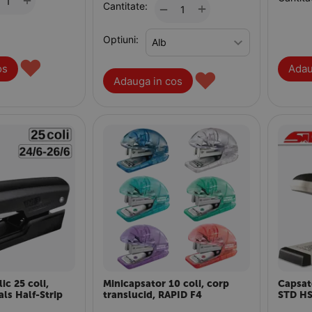
+
Cantitate:
+
−
Optiuni:
♥
os
Adau
♥
Adauga in cos
ic 25 coli,
Minicapsator 10 coli, corp
Capsato
ls Half-Strip
translucid, RAPID F4
STD H