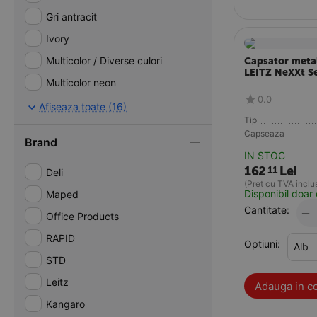
Gri antracit
Ivory
Multicolor / Diverse culori
Capsator metal
LEITZ NeXXt Se
Multicolor neon
0.0
Negru
Afiseaza toate (16)
Tip
Negru cu argintiu
Capseaza
Brand
Negru/Rosu
IN STOC
162
Lei
Rosu
11
Deli
(Pret cu TVA inclu
Roz
Disponibil doar 
Maped
Cantitate:
−
Violet/Roz
Office Products
RAPID
Optiuni:
STD
Leitz
Adauga in c
Kangaro