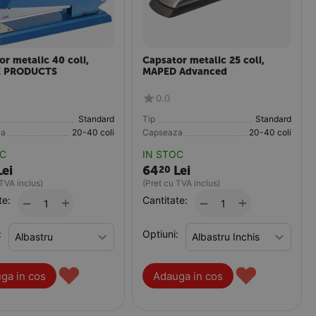
r metalic 40 coli,
Capsator metalic 25 coli,
E PRODUCTS
MAPED Advanced
0.0
Standard
Tip
Standard
za
20-40 coli
Capseaza
20-40 coli
OC
IN STOC
Lei
64
Lei
20
 TVA inclus)
(Pret cu TVA inclus)
te:
+
Cantitate:
+
−
−
:
Optiuni:
♥
♥
ga in cos
Adauga in cos