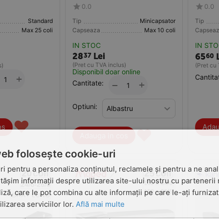
0.0
0.0
Standard
Tip
Minicapsator
Tip
Max 25 coli
Capseaza
Max 10 coli
Capsea
IN STOC
IN ST
28
Lei
37
65
60
(Pret cu TVA inclus)
s)
(Pret cu
Disponibil doar online
+
Cantita
Cantitate:
+
−
Optiuni:
♥
os
Adau
♥
Adauga in cos
web folosește cookie-uri
i pentru a personaliza conținutul, reclamele și pentru a ne anali
șim informații despre utilizarea site-ului nostru cu partenerii 
liză, care le pot combina cu alte informații pe care le-ați furniza
ilizarea serviciilor lor.
Află mai multe