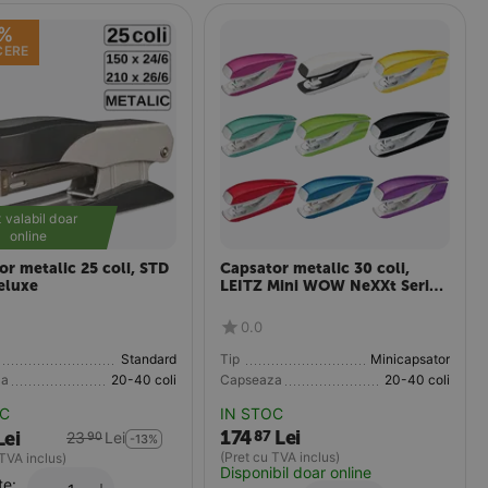
%
CERE
 valabil doar 
online
or metalic 25 coli, STD
Capsator metalic 30 coli,
eluxe
LEITZ Mini WOW NeXXt Series
5502
0.0
Standard
Tip
Minicapsator
za
20-40 coli
Capseaza
20-40 coli
OC
IN STOC
174
Lei
87
Lei
23
Lei
90
-13%
(Pret cu TVA inclus)
 TVA inclus)
Disponibil doar online
te: