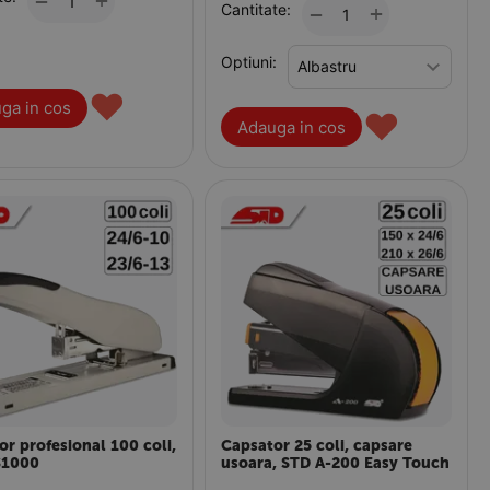
+
−
Cantitate:
+
−
Optiuni:
♥
ga in cos
♥
Adauga in cos
r profesional 100 coli,
Capsator 25 coli, capsare
S1000
usoara, STD A-200 Easy Touch