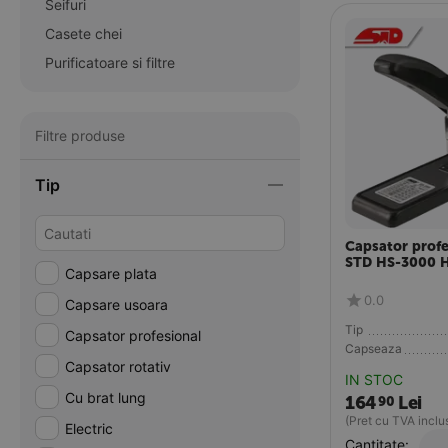
Seifuri
Casete chei
Purificatoare si filtre
Filtre produse
Tip
Capsator profe
STD HS-3000 
Capsare plata
0.0
Capsare usoara
Tip
Capsator profesional
Capseaza
Capsator rotativ
IN STOC
Cu brat lung
164
Lei
90
(Pret cu TVA inclu
Electric
Cantitate: