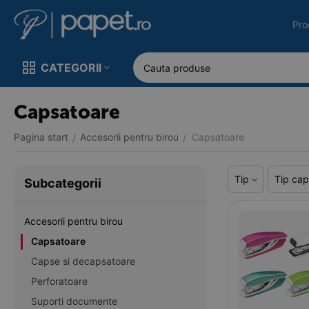
Pro
CATEGORII
Capsatoare
Pagina start
Accesorii pentru birou
Capsatoare
/
/
Tip
Tip ca
Subcategorii
Accesorii pentru birou
Capsatoare
Capse si decapsatoare
Perforatoare
Suporti documente