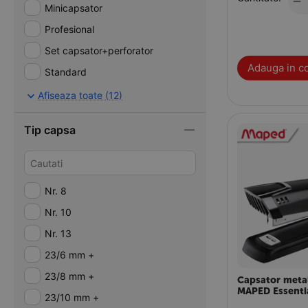
−
Minicapsator
Profesional
Set capsator+perforator
Adauga in c
Standard
Tacker (capsator mecanic)
Afiseaza toate (12)
Tip cleste
Tip capsa
Nr. 8
Nr. 10
Nr. 13
23/6 mm +
23/8 mm +
Capsator metal
MAPED Essentia
23/10 mm +