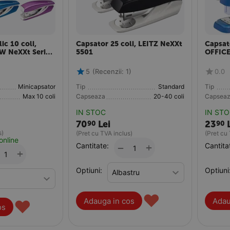
ic 10 coli,
Capsator 25 coli, LEITZ NeXXt
Capsato
W NeXXt Series
5501
OFFIC
5
(Recenzii: 1)
0.0
Minicapsator
Tip
Standard
Tip
Max 10 coli
Capseaza
20-40 coli
Capsea
IN STOC
IN ST
70
Lei
23
90
90
s)
(Pret cu TVA inclus)
(Pret cu
online
Cantitate:
+
Cantita
−
+
Optiuni:
Optiuni
♥
Adauga in cos
Adau
♥
os