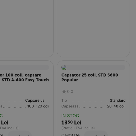
or 100 coli, capsare
Capsator 25 coli, STD S600
, STD A-400 Easy Touch
Popular
0.0
Capsare usoara
Tip
Standard
za
100-120 coli
Capseaza
20-40 coli
OC
IN STOC
Lei
13
Lei
50
 TVA inclus)
(Pret cu TVA inclus)
te:
Cantitate: