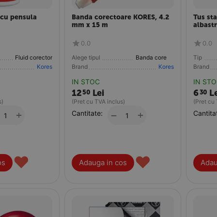
 cu pensula
Banda corectoare KORES, 4.2
Tus st
mm x 15 m
albast
0.0
0.0
Fluid corector
Alege tipul
Banda corectoare
Tip
Kores
Brand
Kores
Brand
IN STOC
IN ST
12
Lei
6
Le
50
30
s)
(Pret cu TVA inclus)
(Pret cu
+
Cantitate:
+
Cantita
−
♥
♥
os
Adauga in cos
Adau