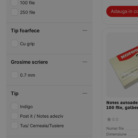
100 file
Adauga in c
250 file
Tip foarfece
Cu grip
Grosime scriere
0.7 mm
Tip
Notes autoade
Indigo
100 file, galb
Post it / Notes adeziv
0.0
Tus/ Cerneala/Tusiere
Numar file
Dimensiune