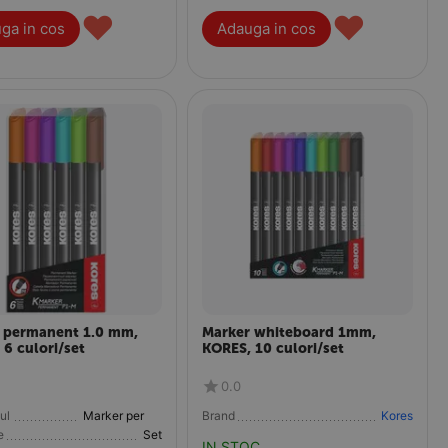
♥
♥
ga in cos
Adauga in cos
 permanent 1.0 mm,
Marker whiteboard 1mm,
 6 culori/set
KORES, 10 culori/set
0.0
ul
Marker permanent
Brand
Kores
e
Set
IN STOC