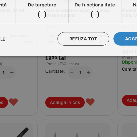
nță
De targetare
De funcţionalitate
N
ORES, 27 ml,
Pastile adezive nepermanente
Marker
KORES Gumfix
Slim, 1
0.0
0.0
Tus/ Cerneala/Tusiere
Alege tipul
Guma adeziva
Brand
REFUZĂ TOT
ACCE
ILE
Kores
Brand
Kores
IN ST
IN STOC
48
91
12
Lei
30
(Pret cu
Disponi
s)
(Pret cu TVA inclus)
Cantita
+
Cantitate:
+
−
♥
♥
Adau
os
Adauga in cos