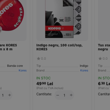
are KORES
Indigo negru, 100 coli/top,
Tus st
m x 8 m
KORES
negru
0.0
0.0
Banda corectoare
Tip
Indigo
Tip
Kores
Brand
Kores
Brand
IN STOC
IN ST
49
Lei
6
Le
90
30
s)
(Pret cu TVA inclus)
(Pret cu
+
Cantitate:
+
Cantita
−