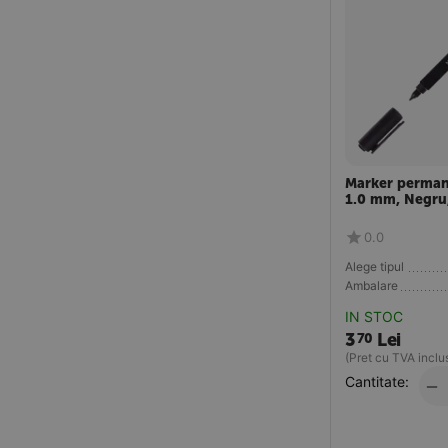
Marker perma
1.0 mm, Negru
0.0
Alege tipul
Ambalare
IN STOC
3
Lei
70
(Pret cu TVA inclu
Cantitate:
−