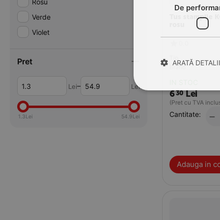
Rosu
De performa
Verde
Tus stampile K
rosu
Violet
0.0
Tip
Pret
ARATĂ DETALI
Brand
IN STOC
–
Lei
Lei
6
Lei
30
(Pret cu TVA inclu
Cantitate:
−
1.3
Lei
54.9
Lei
Adauga in c