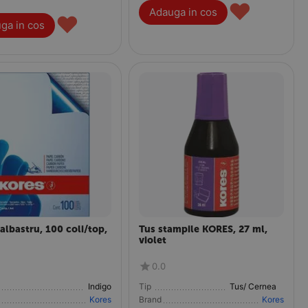
♥
Adauga in cos
♥
ga in cos
albastru, 100 coli/top,
Tus stampile KORES, 27 ml,
violet
0.0
Indigo
Tip
Tus/ Cerneala/Tusiere
Kores
Brand
Kores