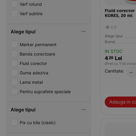
Varf rotund
Fluid corector
Varf subtire
KORES, 20 ml
0.0
Alege tipul
Alege tipul
Brand
Marker permanent
IN STOC
Banda corectoare
4
Lei
20
Fluid corector
(Pret cu TVA inclu
Cantitate:
−
Guma adeziva
Lama metal
Pentru suprafete speciale
Adauga in c
Alege tipul
Pix cu bila (clasic)