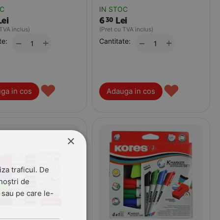
OC
IN STOC
Lei
6
Lei
30
 TVA inclus)
(Pret cu TVA inclus)
te:
+
Cantitate:
+
−
−
♥
♥
ga in cos
Adauga in cos
×
za traficul. De
noștri de
t sau pe care le-