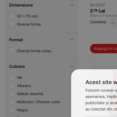
Dimensiune
IN STOC
2
Lei
70
(Pret cu TVA inclu
50 x 70 mm
Cantitate:
−
Diverse forme
Format
Adauga in c
Diverse forme notes
Culoare
Alb
Acest site 
Albastru
Folosim cookie-ur
Galben deschis
asemenea, împărtă
Multicolor / Diverse culori
publicitate și ana
au colectat din ut
Negru