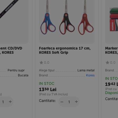
nent CD/DVD
Foarfeca ergonomica 17 cm,
Marker
, KORES
KORES Soft Grip
KORES,
0.0
0.0
Pentru suprafete speciale
Alege tipul
Lama metal
Brand
Bucata
Brand
Kores
IN ST
IN STOC
19
42
13
Lei
50
(Pret cu
Disponi
s)
(Pret cu TVA inclus)
Cantita
+
Cantitate:
+
−