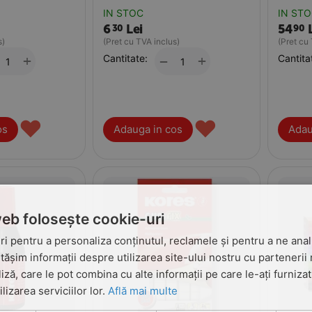
IN STOC
IN ST
6
Lei
54
30
90
s)
(Pret cu TVA inclus)
(Pret cu
+
Cantitate:
+
Cantita
−
♥
♥
os
Adauga in cos
Adau
web folosește cookie-uri
i pentru a personaliza conținutul, reclamele și pentru a ne anali
șim informații despre utilizarea site-ului nostru cu partenerii 
liză, care le pot combina cu alte informații pe care le-ați furniza
ilizarea serviciilor lor.
Află mai multe