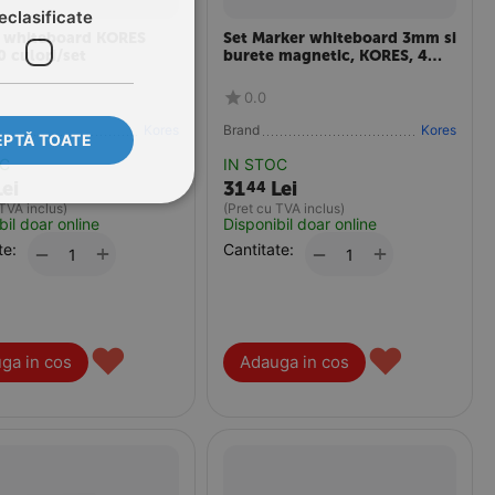
eclasificate
 whiteboard KORES
Set Marker whiteboard 3mm si
0 culori/set
burete magnetic, KORES, 4
culori/set
0.0
Kores
Brand
Kores
PTĂ TOATE
OC
IN STOC
Lei
31
Lei
44
 TVA inclus)
(Pret cu TVA inclus)
bil doar online
Disponibil doar online
te:
+
Cantitate:
+
−
−
♥
♥
ga in cos
Adauga in cos