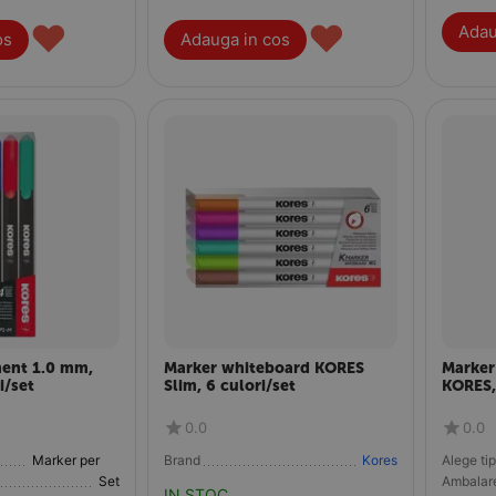
♥
♥
Adau
os
Adauga in cos
ent 1.0 mm,
Marker whiteboard KORES
Marker
i/set
Slim, 6 culori/set
KORES,
0.0
0.0
Marker permanent
Brand
Kores
Alege tip
Set
Ambalar
IN STOC