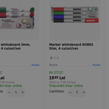
 whiteboard 3mm,
Marker whiteboard KORES
 4 culori/set
Slim, 4 culori/set
0.0
Kores
Brand
Kores
OC
IN STOC
Lei
19
Lei
85
 TVA inclus)
(Pret cu TVA inclus)
bil doar online
Disponibil doar online
te:
+
Cantitate:
+
−
−