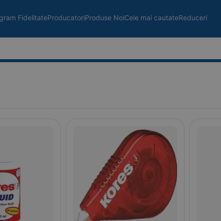
gram Fidelitate
Producatori
Produse Noi
Cele mai cautate
Reduceri