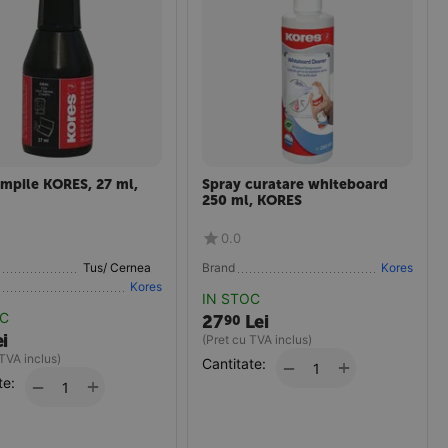
ampile KORES, 27 ml,
Spray curatare whiteboard
250 ml, KORES
0.0
Tus/ Cerneala/Tusiere
Brand
Kores
Kores
IN STOC
OC
27
Lei
90
i
(Pret cu TVA inclus)
 TVA inclus)
Cantitate:
+
−
te:
+
−