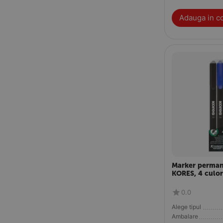
Adauga in c
Marker perman
KORES, 4 culor
0.0
Alege tipul
Ambalare