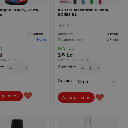
ampile KORES, 27 ml,
Pix fara mecanism 0.7mm,
ru
KORES K1
0.0
Tus/ Cerneala/Tusiere
Ambalare
Bucata
Kores
Grosime scriere
0.7 mm
OC
IN STOC
i
1
Lei
30
 TVA inclus)
(Pret cu TVA inclus)
te:
+
Cantitate:
+
−
−
Optiuni:
♥
♥
ga in cos
Adauga in cos