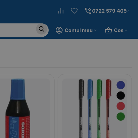
0722 579 405
Contul meu
Cos