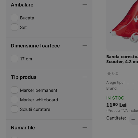
Ambalare
Bucata
Set
Dimensiune foarfece
Banda corecto
17 cm
Scooter, 4.2 m
0.0
Tip produs
Alege tipul
Brand
Marker permanent
IN STOC
Marker whiteboard
11
Lei
80
Solutii curatare
(Pret cu TVA inclu
Cantitate:
−
Numar file