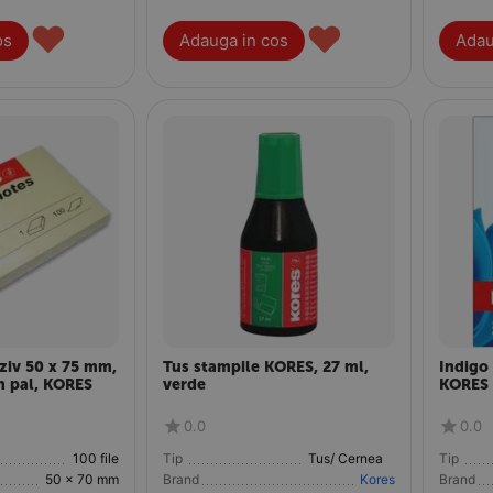
♥
♥
os
Adauga in cos
Adau
ziv 50 x 75 mm,
Tus stampile KORES, 27 ml,
Indigo 
en pal, KORES
verde
KORES
0.0
0.0
100 file
Tip
Tus/ Cerneala/Tusiere
Tip
50 x 70 mm
Brand
Kores
Brand