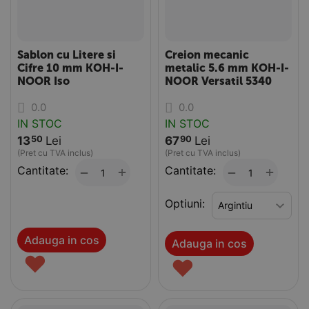
Sablon cu Litere si
Creion mecanic
Cifre 10 mm KOH-I-
metalic 5.6 mm KOH-I-
NOOR Iso
NOOR Versatil 5340
0.0
0.0
IN STOC
IN STOC
13
Lei
67
Lei
50
90
(Pret cu TVA inclus)
(Pret cu TVA inclus)
Cantitate:
+
Cantitate:
+
−
−
Optiuni:
Adauga in cos
Adauga in cos
♥
♥