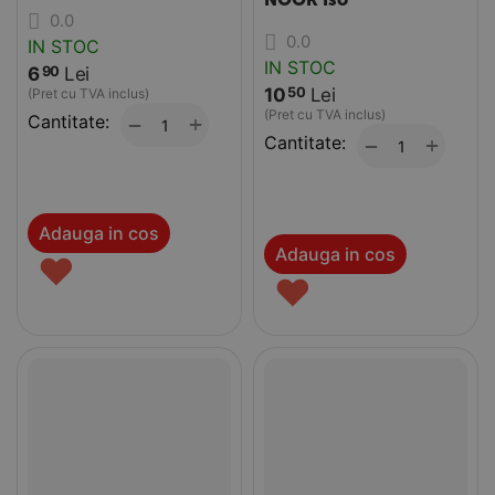
0.0
0.0
IN STOC
IN STOC
6
Lei
90
10
Lei
50
(Pret cu TVA inclus)
(Pret cu TVA inclus)
Cantitate:
+
−
Cantitate:
+
−
Adauga in cos
Adauga in cos
♥
♥