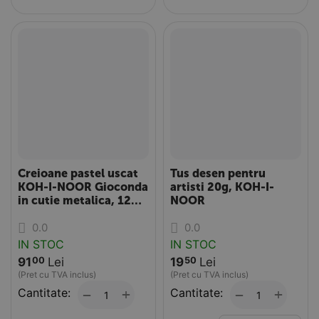
Creioane pastel uscat
Tus desen pentru
KOH-I-NOOR Gioconda
artisti 20g, KOH-I-
in cutie metalica, 12
NOOR
culori/set
0.0
0.0
IN STOC
IN STOC
91
Lei
19
Lei
00
50
(Pret cu TVA inclus)
(Pret cu TVA inclus)
Cantitate:
+
Cantitate:
+
−
−