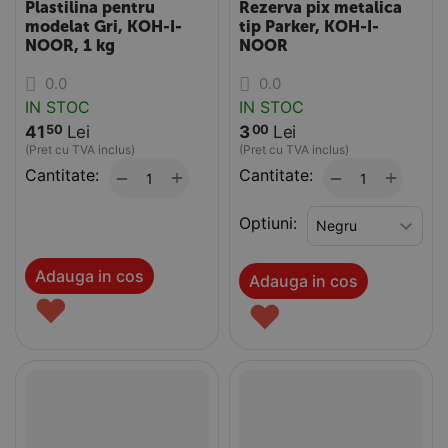
Plastilina pentru
Rezerva pix metalica
modelat Gri, KOH-I-
tip Parker, KOH-I-
NOOR, 1 kg
NOOR
0.0
0.0
IN STOC
IN STOC
41
Lei
3
Lei
50
00
(Pret cu TVA inclus)
(Pret cu TVA inclus)
Cantitate:
+
Cantitate:
+
−
−
Optiuni:
Adauga in cos
Adauga in cos
♥
♥