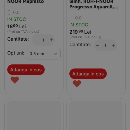
NOOR Mephisto
lemn, KOH-I-NOOR
Progresso Aquarell,
0.0
cutie metalica, 24
0.0
culori/set
IN STOC
IN STOC
18
Lei
90
219
Lei
90
(Pret cu TVA inclus)
(Pret cu TVA inclus)
Cantitate:
+
−
Cantitate:
+
−
Optiuni:
Adauga in cos
Adauga in cos
♥
♥