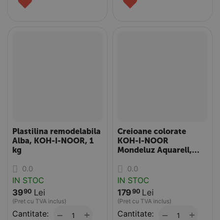
♥
♥
Plastilina remodelabila
Creioane colorate
Alba, KOH-I-NOOR, 1
KOH-I-NOOR
kg
Mondeluz Aquarell,
cutie metalica, 36
0.0
0.0
culori/set
IN STOC
IN STOC
39
Lei
179
Lei
90
90
(Pret cu TVA inclus)
(Pret cu TVA inclus)
Cantitate:
+
Cantitate:
+
−
−