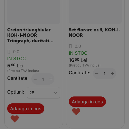
Creion triunghiular
Set florare nr.3, KOH-I-
KOH-I-NOOR
NOOR
Triograph, duritati
0.0
mina 2B-6B
0.0
IN STOC
IN STOC
16
Lei
50
5
Lei
90
(Pret cu TVA inclus)
(Pret cu TVA inclus)
Cantitate:
+
−
Cantitate:
+
−
Optiuni:
Adauga in cos
Adauga in cos
♥
♥