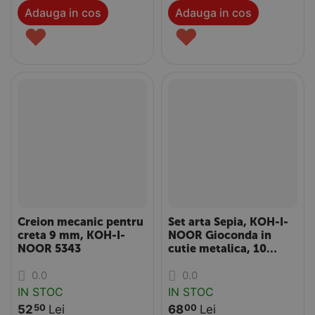
Adauga in cos
Adauga in cos
♥
♥
Creion mecanic pentru
Set arta Sepia, KOH-I-
creta 9 mm, KOH-I-
NOOR Gioconda in
NOOR 5343
cutie metalica, 10
piese/set
0.0
0.0
IN STOC
IN STOC
52
Lei
68
Lei
50
00