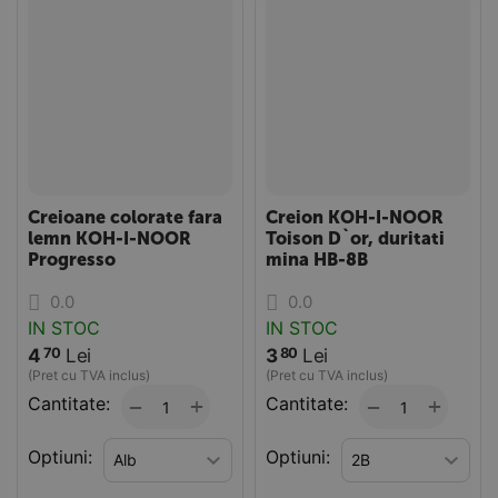
Creioane colorate fara
Creion KOH-I-NOOR
lemn KOH-I-NOOR
Toison D`or, duritati
Progresso
mina HB-8B
0.0
0.0
IN STOC
IN STOC
4
Lei
3
Lei
70
80
(Pret cu TVA inclus)
(Pret cu TVA inclus)
Cantitate:
+
Cantitate:
+
−
−
Optiuni:
Optiuni: