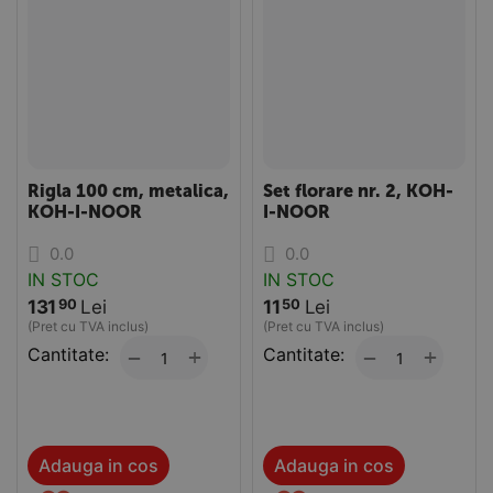
Rigla 100 cm, metalica,
Set florare nr. 2, KOH-
KOH-I-NOOR
I-NOOR
0.0
0.0
IN STOC
IN STOC
131
Lei
11
Lei
90
50
(Pret cu TVA inclus)
(Pret cu TVA inclus)
Cantitate:
+
Cantitate:
+
−
−
Adauga in cos
Adauga in cos