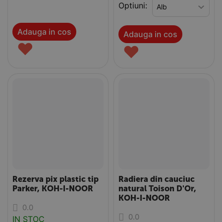
Optiuni:
Adauga in cos
Adauga in cos
♥
♥
Rezerva pix plastic tip
Radiera din cauciuc
Parker, KOH-I-NOOR
natural Toison D'Or,
KOH-I-NOOR
0.0
0.0
IN STOC