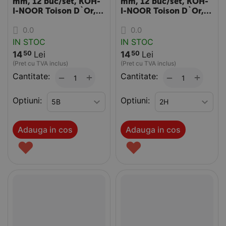
mm, 12 buc/set, KOH-
mm, 12 buc/set, KOH-
I-NOOR Toison D`Or,
I-NOOR Toison D`Or,
duritati mina HB-B8
duritati mina F-10H
0.0
0.0
IN STOC
IN STOC
14
Lei
14
Lei
50
50
(Pret cu TVA inclus)
(Pret cu TVA inclus)
Cantitate:
+
Cantitate:
+
−
−
Optiuni:
Optiuni:
Adauga in cos
Adauga in cos
♥
♥