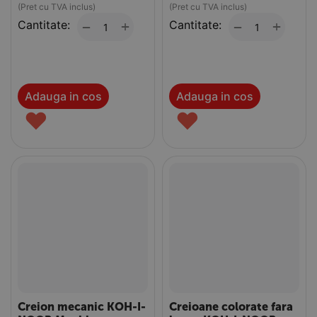
(Pret cu TVA inclus)
(Pret cu TVA inclus)
Cantitate:
+
Cantitate:
+
−
−
Adauga in cos
Adauga in cos
♥
♥
Creion mecanic KOH-I-
Creioane colorate fara