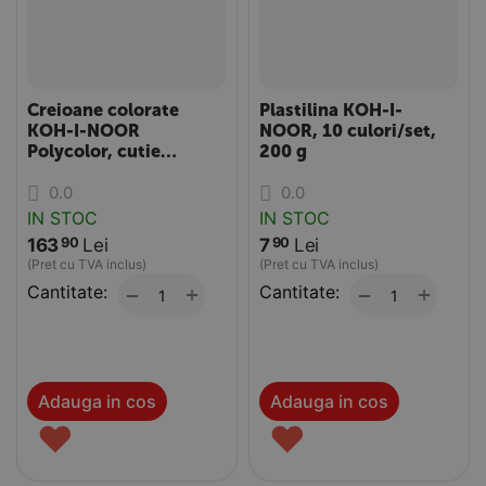
Creioane colorate
Plastilina KOH-I-
KOH-I-NOOR
NOOR, 10 culori/set,
Polycolor, cutie
200 g
metalica, 36 culori/set
0.0
0.0
IN STOC
IN STOC
163
Lei
7
Lei
90
90
(Pret cu TVA inclus)
(Pret cu TVA inclus)
Cantitate:
+
Cantitate:
+
−
−
Adauga in cos
Adauga in cos
♥
♥