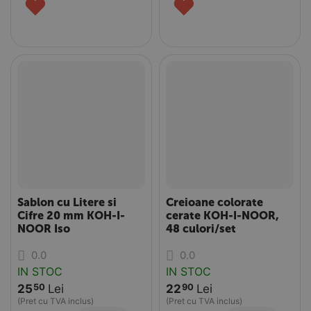
♥
♥
Sablon cu Litere si
Creioane colorate
Cifre 20 mm KOH-I-
cerate KOH-I-NOOR,
NOOR Iso
48 culori/set
0.0
0.0
IN STOC
IN STOC
25
Lei
22
Lei
50
90
(Pret cu TVA inclus)
(Pret cu TVA inclus)