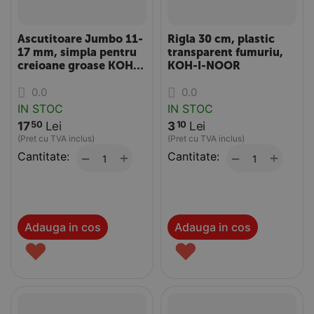
Ascutitoare Jumbo 11-
Rigla 30 cm, plastic
17 mm, simpla pentru
transparent fumuriu,
creioane groase KOH-I-
KOH-I-NOOR
NOOR
0.0
0.0
IN STOC
IN STOC
17
Lei
3
Lei
50
10
(Pret cu TVA inclus)
(Pret cu TVA inclus)
Cantitate:
+
Cantitate:
+
−
−
Adauga in cos
Adauga in cos
♥
♥