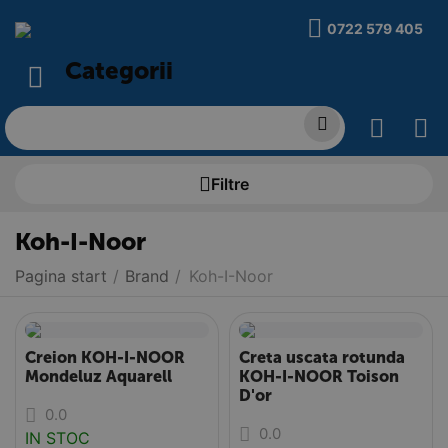
0722 579 405
Categorii
Filtre
Koh-I-Noor
Pagina start
/
Brand
/
Koh-I-Noor
Creion KOH-I-NOOR
Creta uscata rotunda
Mondeluz Aquarell
KOH-I-NOOR Toison
D'or
0.0
0.0
IN STOC