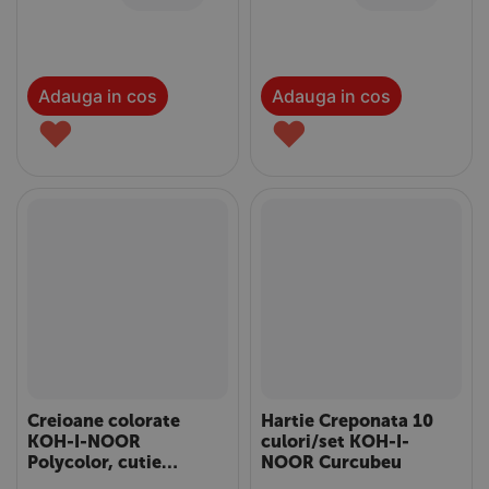
Adauga in cos
Adauga in cos
♥
♥
Creioane colorate
Hartie Creponata 10
KOH-I-NOOR
culori/set KOH-I-
Polycolor, cutie
NOOR Curcubeu
metalica, 12 culori/set