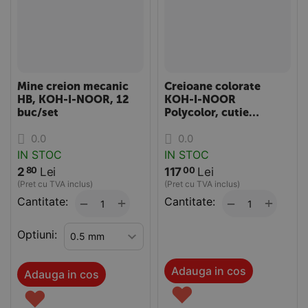
Mine creion mecanic
Creioane colorate
HB, KOH-I-NOOR, 12
KOH-I-NOOR
buc/set
Polycolor, cutie
metalica, 24 culori/set
0.0
0.0
IN STOC
IN STOC
2
Lei
117
Lei
80
00
(Pret cu TVA inclus)
(Pret cu TVA inclus)
Cantitate:
+
Cantitate:
+
−
−
Optiuni:
Adauga in cos
Adauga in cos
♥
♥