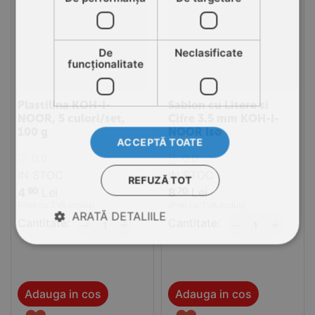
De
Neclasificate
funcţionalitate
Plastilina KOH-I-
Sablon cu Litere si
NOOR, 5 culori/set,
Cifre 3.5 mm KOH-I-
100 g
NOOR Iso
ACCEPTĂ TOATE
0.0
0.0
IN STOC
IN STOC
REFUZĂ TOT
4
Lei
8
Lei
90
70
(Pret cu TVA inclus)
(Pret cu TVA inclus)
ARATĂ DETALIILE
Cantitate:
+
Cantitate:
+
−
−
Adauga in cos
Adauga in cos