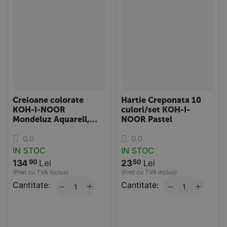
Creioane colorate
Hartie Creponata 10
KOH-I-NOOR
culori/set KOH-I-
Mondeluz Aquarell,
NOOR Pastel
Portret, cutie metalica,
0.0
0.0
24 culori/set
IN STOC
IN STOC
134
Lei
23
Lei
90
50
(Pret cu TVA inclus)
(Pret cu TVA inclus)
Cantitate:
+
Cantitate:
+
−
−