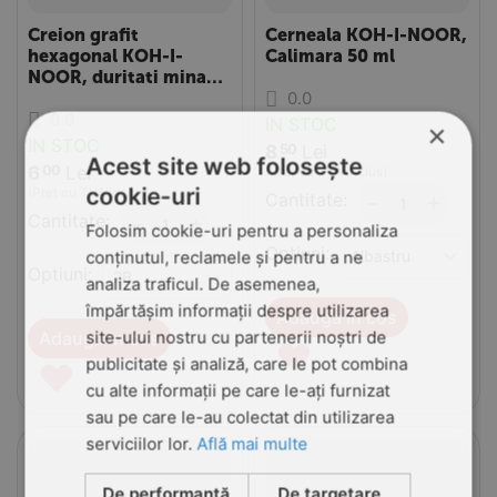
Creion grafit
Cerneala KOH-I-NOOR,
hexagonal KOH-I-
Calimara 50 ml
NOOR, duritati mina
0.0
HB-6B
0.0
IN STOC
×
IN STOC
8
Lei
50
Acest site web folosește
6
Lei
00
(Pret cu TVA inclus)
cookie-uri
(Pret cu TVA inclus)
Cantitate:
+
−
Cantitate:
+
−
Folosim cookie-uri pentru a personaliza
Optiuni:
conținutul, reclamele și pentru a ne
Optiuni:
analiza traficul. De asemenea,
împărtășim informații despre utilizarea
Adauga in cos
site-ului nostru cu partenerii noștri de
Adauga in cos
♥
publicitate și analiză, care le pot combina
♥
cu alte informații pe care le-ați furnizat
sau pe care le-au colectat din utilizarea
serviciilor lor.
Află mai multe
De performanță
De targetare