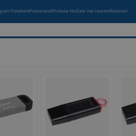
gram Fidelitate
Producatori
Produse Noi
Cele mai cautate
Reduceri