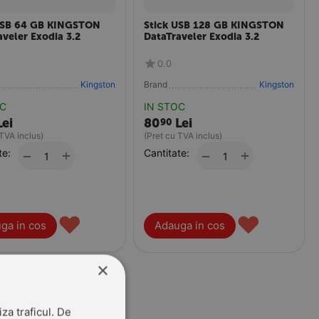
USB 64 GB KINGSTON
Stick USB 128 GB KINGSTON
aveler Exodia 3.2
DataTraveler Exodia 3.2
0.0
Kingston
Brand
Kingston
OC
IN STOC
Lei
80
Lei
90
 TVA inclus)
(Pret cu TVA inclus)
te:
+
Cantitate:
+
−
−
♥
♥
ga in cos
Adauga in cos
×
za traficul. De