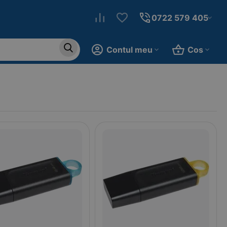
0722 579 405
Contul meu
Cos