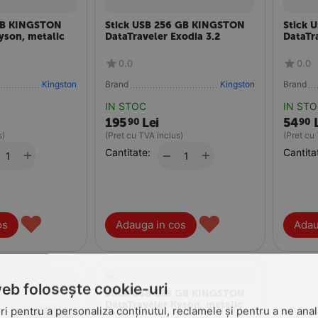
GB KINGSTON
Stick USB 256 GB KINGSTON
Stick 
yson, metalic
DataTraveler Exodia 3.2
DataTr
0.0
0.0
Kingston
Brand
Kingston
Brand
IN STOC
IN ST
195
Lei
54
90
90
s)
(Pret cu TVA inclus)
(Pret cu
+
Cantitate:
+
Cantita
−
♥
♥
os
Adauga in cos
Adau
web folosește cookie-uri
Stick USB 128 GB KINGSTON
DataTraveler Kyson, metalic
i pentru a personaliza conținutul, reclamele și pentru a ne anali