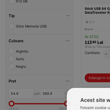
512 GB
Stick USB 64 
DataTraveler K
Tip
0.0
Stick Memorie USB
Brand
IN STOC
Culoare
113
Lei
80
(Pret cu TVA inclu
Argintiu
Cantitate:
−
Auriu
Negru
Adauga in c
Pret
–
Lei
Lei
Acest site 
Folosim cookie-ur
54.9
Lei
389.9
Lei