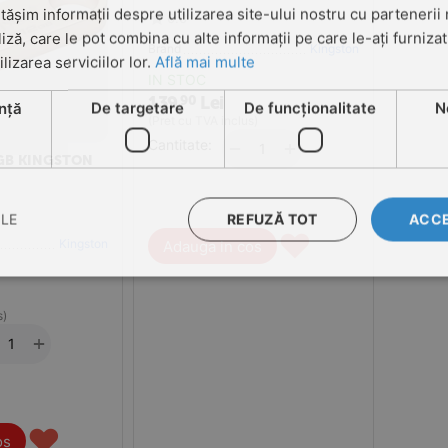
șim informații despre utilizarea site-ului nostru cu partenerii 
0.0
liză, care le pot combina cu alte informații pe care le-ați furniza
Brand
Kingston
ilizarea serviciilor lor.
Află mai multe
IN STOC
139
Lei
90
nță
De targetare
De funcţionalitate
N
(Pret cu TVA inclus)
Cantitate:
+
−
 GB KINGSTON
REFUZĂ TOT
ACCE
ILE
♥
Kingston
Adauga in cos
s)
+
♥
os