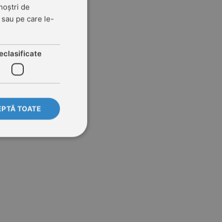
noștri de
t sau pe care le-
eclasificate
PTĂ TOATE