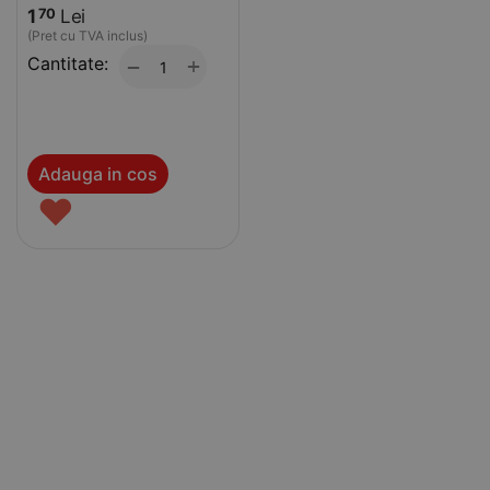
1
Lei
70
(Pret cu TVA inclus)
Cantitate:
+
−
Adauga in cos
♥