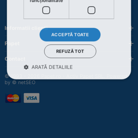
funcţionalitate
Informatii clienti
ACCEPTĂ TOATE
Papet
REFUZĂ TOT
Contact
ARATĂ DETALIILE
© 1993 - 2026 Papet.ro - Activ Papet SRL. Powered
by
© netSEO