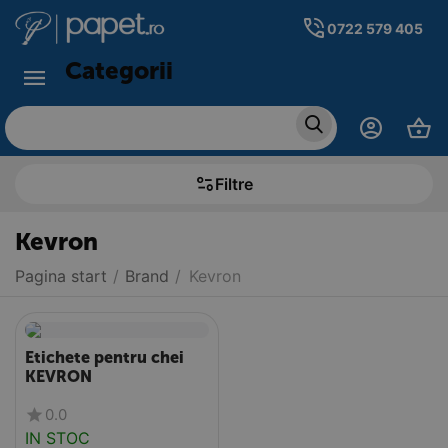
0722 579 405
Categorii
Filtre
Kevron
Pagina start
/
Brand
/
Kevron
Etichete pentru chei
KEVRON
0.0
IN STOC