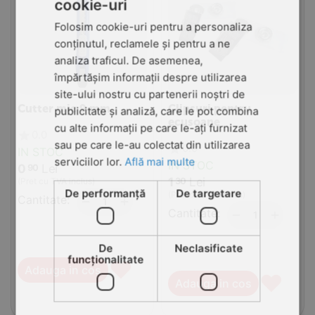
cookie-uri
Folosim cookie-uri pentru a personaliza
conținutul, reclamele și pentru a ne
analiza traficul. De asemenea,
împărtășim informații despre utilizarea
site-ului nostru cu partenerii noștri de
Cutter mic 9 mm
Clipsuri pentru
publicitate și analiză, care le pot combina
ecusoane
cu alte informații pe care le-ați furnizat
0.0
sau pe care le-au colectat din utilizarea
0.0
IN STOC
serviciilor lor.
Află mai multe
IN STOC
0
Lei
90
1
Lei
30
(Pret cu TVA inclus)
De performanță
De targetare
(Pret cu TVA inclus)
Cantitate:
+
−
Cantitate:
+
−
De
Neclasificate
funcţionalitate
♥
Adauga in cos
♥
Adauga in cos