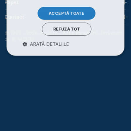
Papet
ACCEPTĂ TOATE
Contact
REFUZĂ TOT
© 1993 - 2026 Papet.ro - Activ Papet SRL. Powered
by
© netSEO
ARATĂ DETALIILE