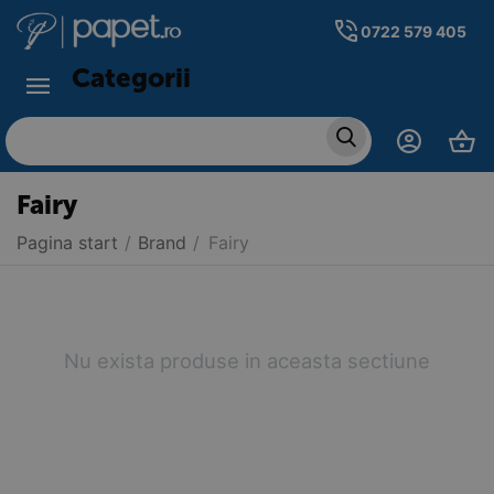
0722 579 405
Categorii
Fairy
Pagina start
/
Brand
/
Fairy
Nu exista produse in aceasta sectiune