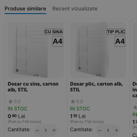
Produse similare
Recent vizualizate
Dosar cu sina, carton
Dosar plic, carton alb,
D
alb, STIL
STIL
i
c
0.0
0.0
IN STOC
IN STOC
I
0
Lei
1
Lei
90
10
1
(Pret cu TVA inclus)
(Pret cu TVA inclus)
(P
Cantitate:
+
Cantitate:
+
−
−
Ca