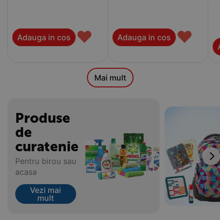
♥
♥
Adauga in cos
Adauga in cos
Mai mult
Produse
de
curatenie
Pentru birou sau
acasa
Vezi mai
mult