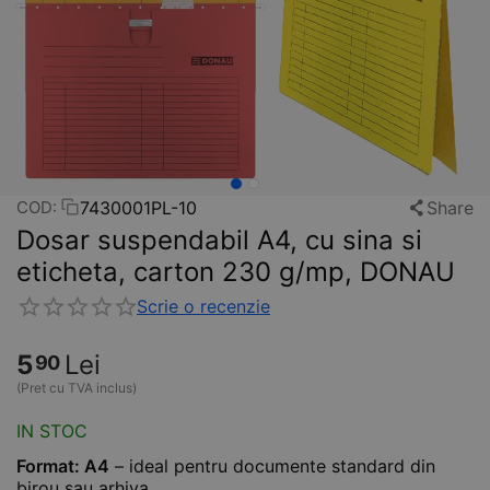
7430001PL-10
Share
COD:
Dosar suspendabil A4, cu sina si
eticheta, carton 230 g/mp, DONAU
Scrie o recenzie
5
Lei
90
(Pret cu TVA inclus)
IN STOC
Format: A4
– ideal pentru documente standard din
birou sau arhiva