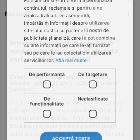
Folosim cookie-uri pentru a personaliza
conținutul, reclamele și pentru a ne
Recenzii
analiza traficul. De asemenea,
împărtășim informații despre utilizarea
site-ului nostru cu partenerii noștri de
publicitate și analiză, care le pot combina
Intrebari frecvente despre Dosar
cu alte informații pe care le-ați furnizat
suspendabil A4, cu sina si eticheta,
sau pe care le-au colectat din utilizarea
carton 230 g/mp, DONAU
serviciilor lor.
Află mai multe
De performanță
De targetare
Ce este Dosar suspendabil A4, cu sina si
eticheta, carton 230 g/mp, DONAU și la ce se
folosește?
De
Neclasificate
Dosar suspendabil A4, cu sina si eticheta, carton
funcţionalitate
230 g/mp, DONAU este un produs disponibil în
marketplace-ul Papet.ro - Activ Papet SRL.
Consultă descrierea produsului pentru detalii
complete despre utilizare, specificații și beneficii.
ACCEPTĂ TOATE