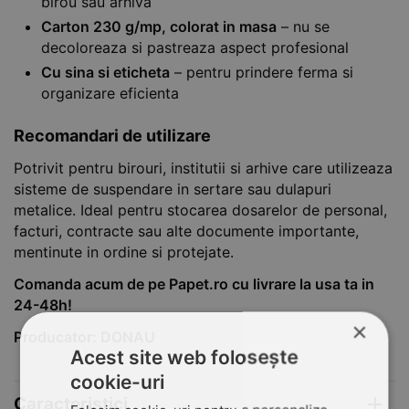
birou sau arhiva
Carton 230 g/mp, colorat in masa
– nu se
decoloreaza si pastreaza aspect profesional
Cu sina si eticheta
– pentru prindere ferma si
organizare eficienta
Recomandari de utilizare
Potrivit pentru birouri, institutii si arhive care utilizeaza
sisteme de suspendare in sertare sau dulapuri
metalice. Ideal pentru stocarea dosarelor de personal,
facturi, contracte sau alte documente importante,
mentinute in ordine si protejate.
Comanda acum de pe Papet.ro cu livrare la usa ta in
24-48h!
×
Producator: DONAU
Acest site web folosește
cookie-uri
Caracteristici