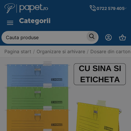
0722 579 405
Categorii
Pagina start
/
Organizare si arhivare
/
Dosare din carton