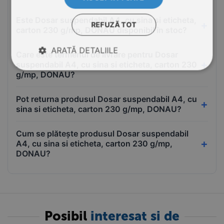
Este Dosar suspendabil A4, cu sina si eticheta,
REFUZĂ TOT
carton 230 g/mp, DONAU disponibil în stoc?
ARATĂ DETALIILE
Care este termenul de livrare pentru Dosar
suspendabil A4, cu sina si eticheta, carton 230
g/mp, DONAU?
Pot returna produsul Dosar suspendabil A4, cu
sina si eticheta, carton 230 g/mp, DONAU?
Cum se plătește produsul Dosar suspendabil
A4, cu sina si eticheta, carton 230 g/mp,
DONAU?
Posibil
interesat si de