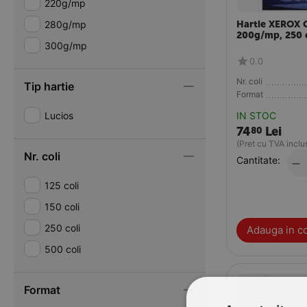
220g/mp
280g/mp
Hartie XEROX 
200g/mp, 250 
300g/mp
0.0
Nr. coli
Tip hartie
Format
Lucios
IN STOC
74
Lei
80
(Pret cu TVA inclu
Nr. coli
Cantitate:
−
125 coli
150 coli
250 coli
Adauga in c
500 coli
Format