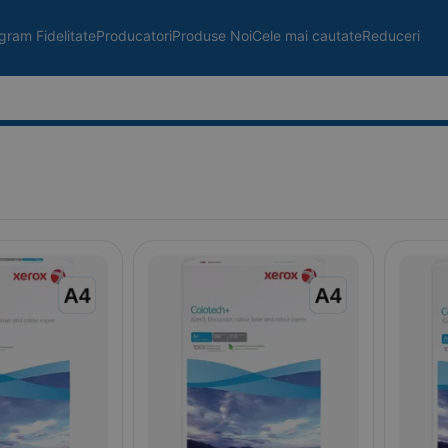
gram Fidelitate
Producatori
Produse Noi
Cele mai cautate
Reduceri