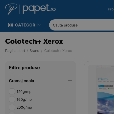
Pro
CATEGORII
Colotech+ Xerox
Pagina start
Brand
Colotech+ Xerox
/
/
Filtre produse
Gramaj coala
120g/mp
160g/mp
200g/mp