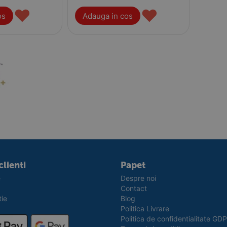
♥
♥
os
Adauga in cos
clienti
Papet
e
Despre noi
Contact
tie
Blog
Politica Livrare
Politica de confidentialitate GD