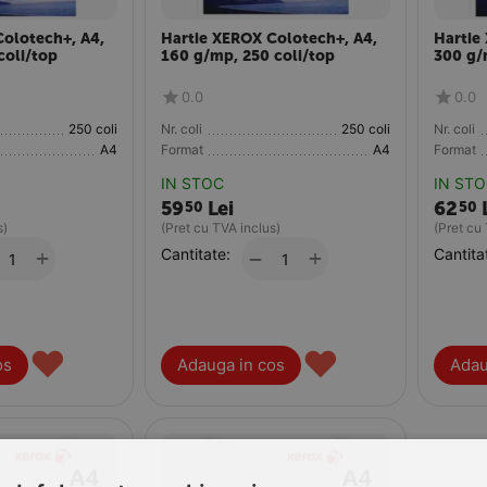
Colotech+, A4,
Hartie XEROX Colotech+, A4,
Hartie
coli/top
160 g/mp, 250 coli/top
300 g/
0.0
0.0
250 coli
Nr. coli
250 coli
Nr. coli
A4
Format
A4
Format
IN STOC
IN ST
59
Lei
62
50
50
s)
(Pret cu TVA inclus)
(Pret cu
+
Cantitate:
+
Cantita
−
♥
♥
os
Adauga in cos
Adau