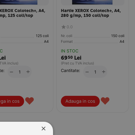
 XEROX Colotech+, A4,
Hartie XEROX Colotech+, A4,
mp, 125 coli/top
280 g/mp, 150 coli/top
0.0
125 coli
Nr. coli
150 coli
A4
Format
A4
OC
IN STOC
Lei
69
Lei
50
 TVA inclus)
(Pret cu TVA inclus)
te:
+
Cantitate:
+
−
−
♥
♥
ga in cos
Adauga in cos
×