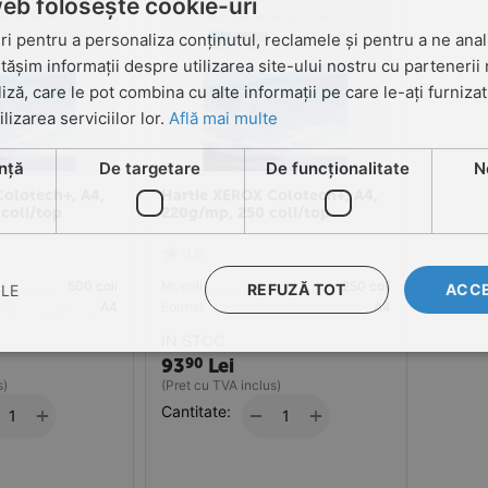
web folosește cookie-uri
i pentru a personaliza conținutul, reclamele și pentru a ne anali
șim informații despre utilizarea site-ului nostru cu partenerii 
liză, care le pot combina cu alte informații pe care le-ați furniza
ilizarea serviciilor lor.
Află mai multe
nță
De targetare
De funcţionalitate
N
Colotech+, A4,
Hartie XEROX Colotech+, A4,
coli/top
220g/mp, 250 coli/top
0.0
500 coli
Nr. coli
250 coli
REFUZĂ TOT
ACCE
ILE
A4
Format
A4
IN STOC
93
Lei
90
s)
(Pret cu TVA inclus)
+
Cantitate:
+
−