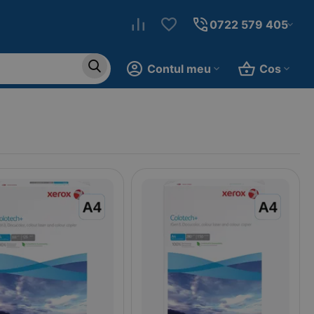
0722 579 405
Contul meu
Cos