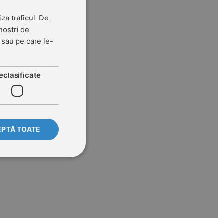
za traficul. De
noștri de
t sau pe care le-
eclasificate
PTĂ TOATE