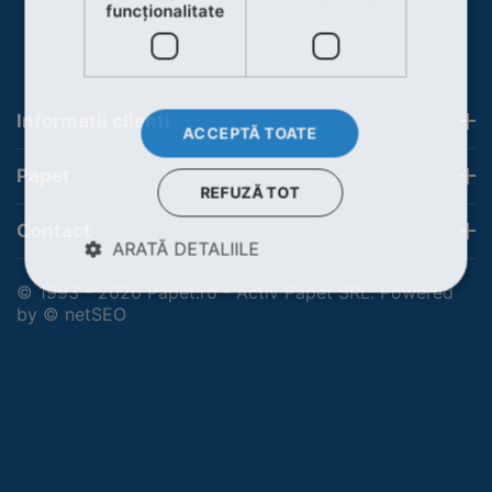
funcţionalitate
Informatii clienti
ACCEPTĂ TOATE
Papet
REFUZĂ TOT
Contact
ARATĂ DETALIILE
© 1993 - 2026 Papet.ro - Activ Papet SRL. Powered
by
© netSEO