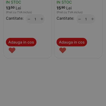
IN STOC
IN STOC
13
Lei
15
Lei
50
90
(Pret cu TVA inclus)
(Pret cu TVA inclus)
Cantitate:
+
Cantitate:
+
−
−
Adauga in cos
Adauga in cos
♥
♥