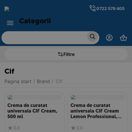
0722 579 405
Categorii
Filtre
Cif
Pagina start
/
Brand
/
Cif
Crema de curatat
Crema de curatat
universala CIF Cream,
universala CIF Cream
500 ml
Lemon Professional,
750 ml
0.0
0.0