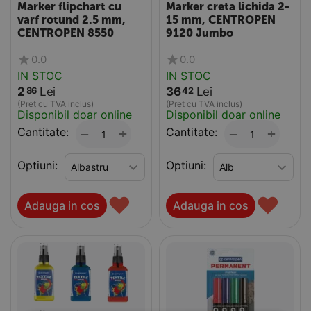
Marker flipchart cu
Marker creta lichida 2-
varf rotund 2.5 mm,
15 mm, CENTROPEN
CENTROPEN 8550
9120 Jumbo
0.0
0.0
IN STOC
IN STOC
2
Lei
36
Lei
86
42
(Pret cu TVA inclus)
(Pret cu TVA inclus)
Disponibil doar online
Disponibil doar online
Cantitate:
+
Cantitate:
+
−
−
Optiuni:
Optiuni:
♥
♥
Adauga in cos
Adauga in cos