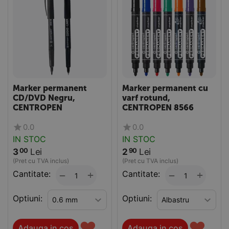
Marker permanent
Marker permanent cu
CD/DVD Negru,
varf rotund,
CENTROPEN
CENTROPEN 8566
0.0
0.0
IN STOC
IN STOC
3
Lei
2
Lei
00
90
(Pret cu TVA inclus)
(Pret cu TVA inclus)
Cantitate:
+
Cantitate:
+
−
−
Optiuni:
Optiuni:
♥
♥
Adauga in cos
Adauga in cos