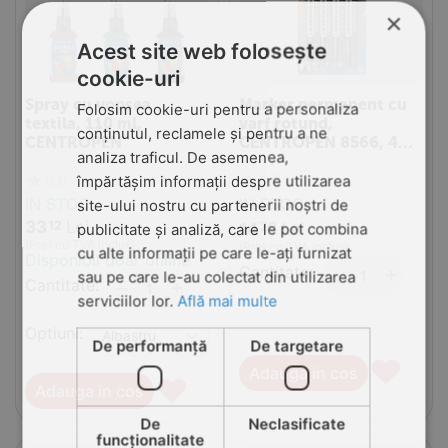
×
Acest site web folosește
cookie-uri
Spray cu vopsea
Marker permanent cu
Folosim cookie-uri pentru a personaliza
textila, 110 ml,
varf rotund,
conținutul, reclamele și pentru a ne
CENTROPEN
CENTROPEN 8566, 4
analiza traficul. De asemenea,
culori/set
0.0
0.0
împărtășim informații despre utilizarea
IN STOC
IN STOC
site-ului nostru cu partenerii noștri de
33
Lei
12
14
Lei
publicitate și analiză, care le pot combina
70
(Pret cu TVA inclus)
(Pret cu TVA inclus)
cu alte informații pe care le-ați furnizat
Disponibil doar online
Cantitate:
+
−
sau pe care le-au colectat din utilizarea
Cantitate:
+
−
serviciilor lor.
Află mai multe
Optiuni:
De performanță
De targetare
♥
Adauga in cos
♥
Adauga in cos
De
Neclasificate
funcţionalitate