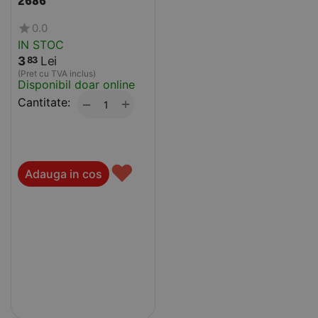
2686
0.0
IN STOC
3
Lei
83
(Pret cu TVA inclus)
Disponibil doar online
Cantitate:
+
−
♥
Adauga in cos