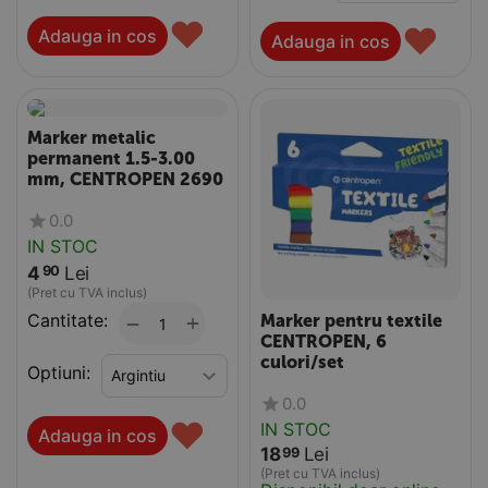
♥
♥
Adauga in cos
Adauga in cos
Marker metalic
permanent 1.5-3.00
mm, CENTROPEN 2690
0.0
IN STOC
4
Lei
90
(Pret cu TVA inclus)
Cantitate:
+
−
Marker pentru textile
CENTROPEN, 6
culori/set
Optiuni:
0.0
♥
IN STOC
Adauga in cos
18
Lei
99
(Pret cu TVA inclus)