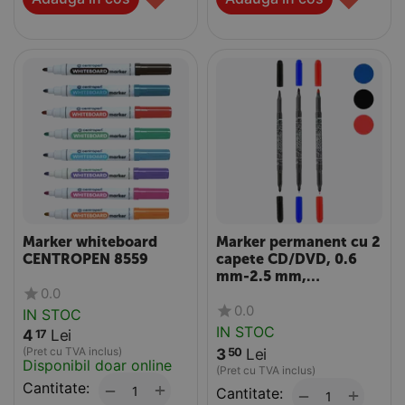
Marker whiteboard
Marker permanent cu 2
CENTROPEN 8559
capete CD/DVD, 0.6
mm-2.5 mm,
0.0
CENTROPEN 3616
0.0
IN STOC
IN STOC
4
Lei
17
(Pret cu TVA inclus)
3
Lei
50
Disponibil doar online
(Pret cu TVA inclus)
Cantitate:
+
−
Cantitate:
+
−