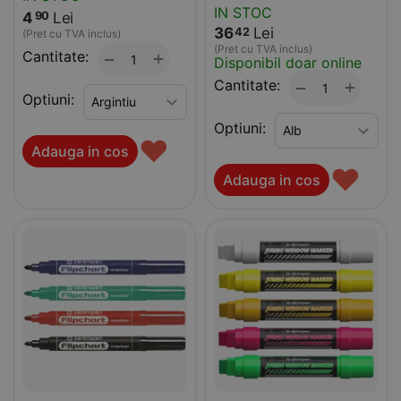
IN STOC
4
Lei
90
36
Lei
42
(Pret cu TVA inclus)
(Pret cu TVA inclus)
Cantitate:
+
−
Disponibil doar online
Cantitate:
+
−
Optiuni:
Optiuni:
♥
Adauga in cos
♥
Adauga in cos