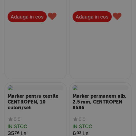
♥
♥
Adauga in cos
Adauga in cos
Marker pentru textile
Marker permanent alb,
CENTROPEN, 10
2.5 mm, CENTROPEN
culori/set
8586
0.0
0.0
IN STOC
IN STOC
35
Lei
6
Lei
76
03