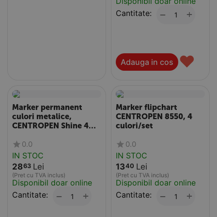
Disponibil doar online
Cantitate:
+
−
♥
Adauga in cos
Marker permanent
Marker flipchart
culori metalice,
CENTROPEN 8550, 4
CENTROPEN Shine 4
culori/set
Black , 6 culori/set
0.0
0.0
IN STOC
IN STOC
28
Lei
13
Lei
63
40
(Pret cu TVA inclus)
(Pret cu TVA inclus)
Disponibil doar online
Disponibil doar online
Cantitate:
+
Cantitate:
+
−
−