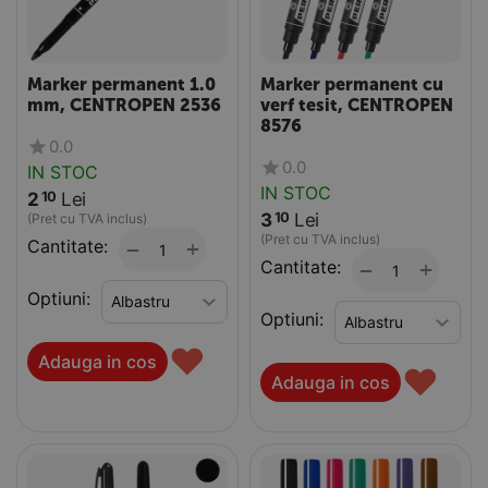
Marker permanent 1.0
Marker permanent cu
mm, CENTROPEN 2536
verf tesit, CENTROPEN
8576
0.0
0.0
IN STOC
IN STOC
2
Lei
10
3
Lei
10
(Pret cu TVA inclus)
(Pret cu TVA inclus)
Cantitate:
+
−
Cantitate:
+
−
Optiuni:
Optiuni:
♥
Adauga in cos
♥
Adauga in cos