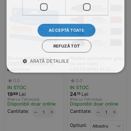
ACCEPTĂ TOATE
REFUZĂ TOT
Marker whiteboard
Marker permanent gros
ARATĂ DETALIILE
CENTROPEN 8559, 4
cu verf tesit,
culori/set
CENTROPEN 9110
Jumbo
0.0
0.0
IN STOC
IN STOC
19
Lei
24
Lei
89
11
(Pret cu TVA inclus)
(Pret cu TVA inclus)
Disponibil doar online
Disponibil doar online
Cantitate:
+
Cantitate:
+
−
−
Optiuni: