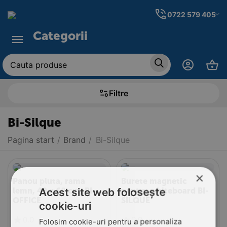
0722 579 405
Categorii
Filtre
Bi-Silque
Pagina start
/
Brand
/
Bi-Silque
×
Panou pluta, rama
Burete magnetic
Acest site web folosește
lemn, 40 x 60 cm, BI-
pentru whiteboard BI-
OFFICE
SILQUE
cookie-uri
0.0
0.0
Folosim cookie-uri pentru a personaliza