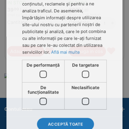
IN STOC
IN STOC
conținutul, reclamele și pentru a ne
39
Lei
20
Lei
00
90
analiza traficul. De asemenea,
(Pret cu TVA inclus)
(Pret cu TVA inclus)
împărtășim informații despre utilizarea
Cantitate:
+
Cantitate:
+
−
−
site-ului nostru cu partenerii noștri de
publicitate și analiză, care le pot combina
cu alte informații pe care le-ați furnizat
sau pe care le-au colectat din utilizarea
♥
♥
Adauga in cos
Adauga in cos
serviciilor lor.
Află mai multe
De performanță
De targetare
De
Neclasificate
funcţionalitate
Contul meu
ACCEPTĂ TOATE