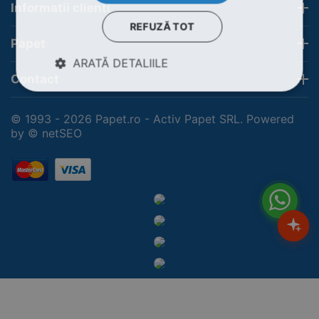
Informatii clienti
REFUZĂ TOT
Papet
ARATĂ DETALIILE
Contact
© 1993 - 2026 Papet.ro - Activ Papet SRL. Powered
by
© netSEO