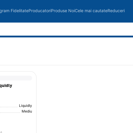
gram Fidelitate
Producatori
Produse Noi
Cele mai cautate
Reduceri
quidly
Liquidly
Mediu
s)