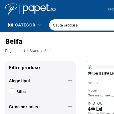
Pro
CATEGORII
Beifa
Pagina start
Brand
Beifa
/
/
Filtre produse
Stilou BEIFA Li
Alege tipul
0.0
Model
Stilou
Grosime scriere
IN STOC
Grosime scriere
4
Lei
90
(Pret cu TVA inclu