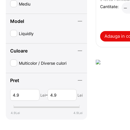
Mediu
Cantitate:
−
Model
Liquidly
Adauga in c
Culoare
Multicolor / Diverse culori
Pret
–
Lei
Lei
4.9
Lei
4.9
Lei