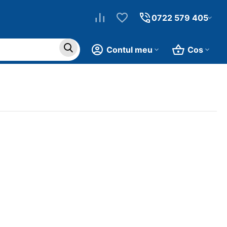
0722 579 405
Contul meu
Cos