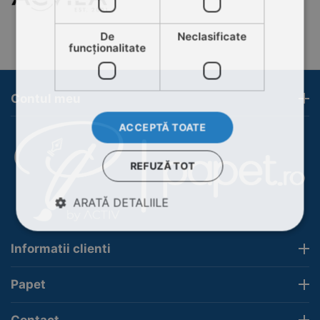
De
Neclasificate
funcţionalitate
Contul meu
ACCEPTĂ TOATE
REFUZĂ TOT
ARATĂ DETALIILE
Informatii clienti
Papet