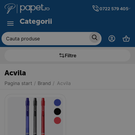
0722 579 405
Categorii
Filtre
Acvila
Pagina start
/
Brand
/
Acvila