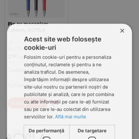
Pix cu mecanism
×
1.0mm, ACVILA
Acest site web folosește
0.0
cookie-uri
IN STOC
2
Lei
00
Folosim cookie-uri pentru a personaliza
(Pret cu TVA inclus)
conținutul, reclamele și pentru a ne
Cantitate:
+
−
analiza traficul. De asemenea,
împărtășim informații despre utilizarea
Optiuni:
site-ului nostru cu partenerii noștri de
publicitate și analiză, care le pot combina
♥
cu alte informații pe care le-ați furnizat
Adauga in cos
sau pe care le-au colectat din utilizarea
serviciilor lor.
Află mai multe
De performanță
De targetare