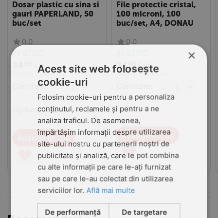
Dosar plastic cu sina si
File protectie cristal,
gauri PAPERLAND, 50
100 microni, 100
buc/set
buc/set, A4, DONAU
0.0
0.0
×
IN STOC
IN STOC
34
Lei
34
Lei
50
90
Acest site web folosește
(Pret cu TVA inclus)
(Pret cu TVA inclus)
cookie-uri
Cantitate:
+
Cantitate:
+
−
−
Folosim cookie-uri pentru a personaliza
conținutul, reclamele și pentru a ne
Optiuni:
analiza traficul. De asemenea,
împărtășim informații despre utilizarea
Adauga in cos
Adauga in cos
site-ului nostru cu partenerii noștri de
♥
♥
publicitate și analiză, care le pot combina
cu alte informații pe care le-ați furnizat
sau pe care le-au colectat din utilizarea
serviciilor lor.
Află mai multe
De performanță
De targetare