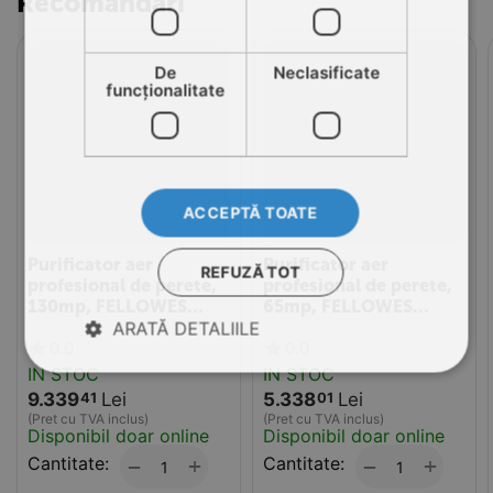
Recomandari
De
Neclasificate
funcţionalitate
ACCEPTĂ TOATE
Purificator aer
Purificator aer
REFUZĂ TOT
profesional de perete,
profesional de perete,
130mp, FELLOWES
65mp, FELLOWES
Aeramax Pro AM IV
ARATĂ DETALIILE
Aeramax Pro AM III
0.0
0.0
PureView
IN STOC
IN STOC
9.339
Lei
5.338
Lei
41
01
(Pret cu TVA inclus)
(Pret cu TVA inclus)
Disponibil doar online
Disponibil doar online
Cantitate:
+
Cantitate:
+
−
−