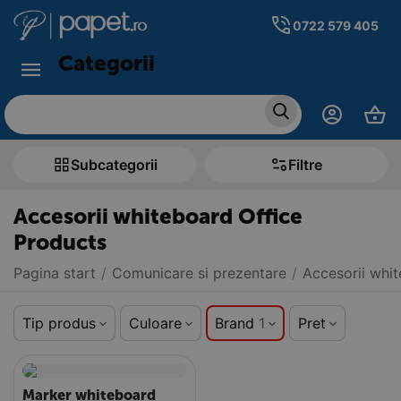
0722 579 405
Categorii
Subcategorii
Filtre
Accesorii whiteboard Office
Products
Pagina start
/
Comunicare si prezentare
/
Accesorii whi
Tip produs
Culoare
Brand
1
Pret
Marker whiteboard