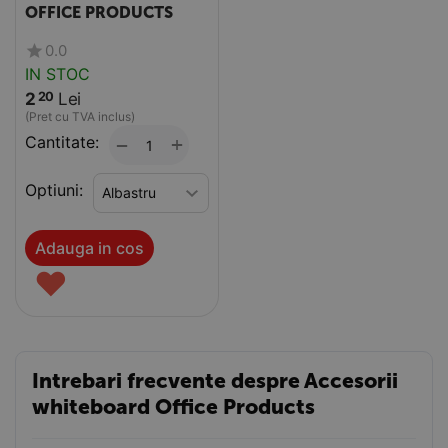
OFFICE PRODUCTS
0.0
IN STOC
2
Lei
20
(Pret cu TVA inclus)
Cantitate:
+
−
Optiuni:
Adauga in cos
♥
Intrebari frecvente despre Accesorii
whiteboard Office Products