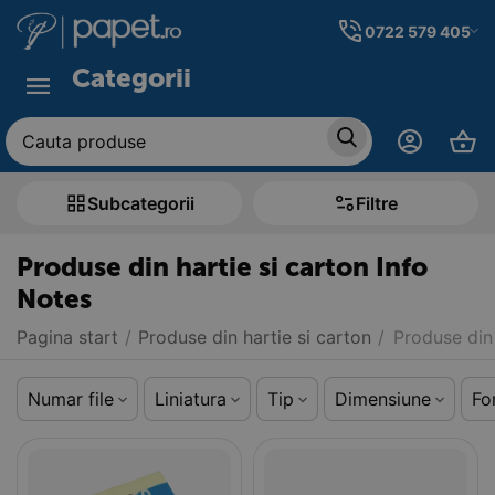
0722 579 405
Categorii
Subcategorii
Filtre
Produse din hartie si carton Info
Notes
Pagina start
/
Produse din hartie si carton
/
Produse din 
Numar file
Liniatura
Tip
Dimensiune
Fo