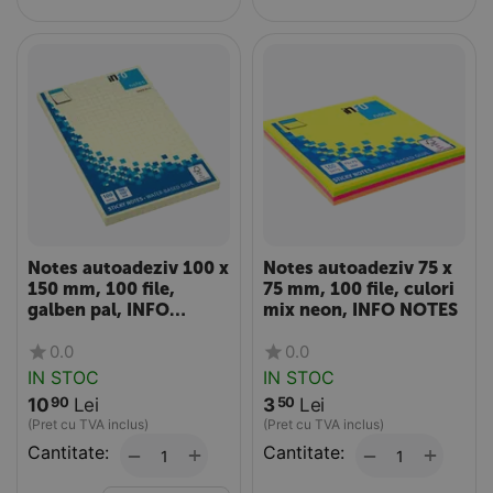
Notes autoadeziv 100 x
Notes autoadeziv 75 x
150 mm, 100 file,
75 mm, 100 file, culori
galben pal, INFO
mix neon, INFO NOTES
NOTES
0.0
0.0
IN STOC
IN STOC
10
Lei
3
Lei
90
50
(Pret cu TVA inclus)
(Pret cu TVA inclus)
Cantitate:
+
Cantitate:
+
−
−