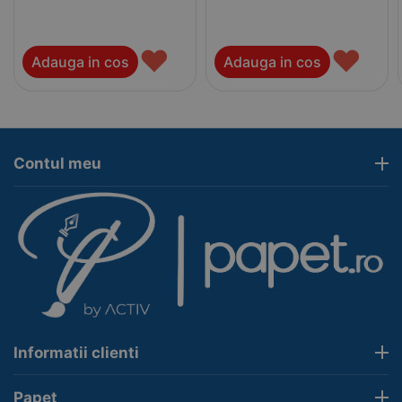
♥
♥
Adauga in cos
Adauga in cos
Contul meu
Informatii clienti
Papet