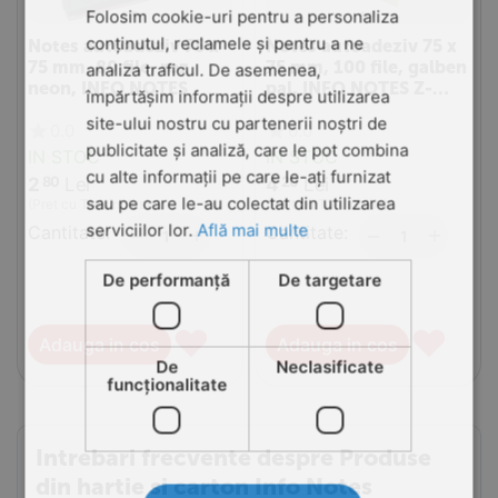
Folosim cookie-uri pentru a personaliza
conținutul, reclamele și pentru a ne
Notes autoadeziv 75 x
Notes autoadeziv 75 x
75 mm, 80 file, roz
75 mm, 100 file, galben
analiza traficul. De asemenea,
neon, INFO NOTES
pal, INFO NOTES Z-
împărtășim informații despre utilizarea
Notes
site-ului nostru cu partenerii noștri de
0.0
0.0
publicitate și analiză, care le pot combina
IN STOC
IN STOC
cu alte informații pe care le-ați furnizat
2
Lei
4
Lei
80
20
sau pe care le-au colectat din utilizarea
(Pret cu TVA inclus)
(Pret cu TVA inclus)
serviciilor lor.
Află mai multe
Cantitate:
+
Cantitate:
+
−
−
De performanță
De targetare
♥
♥
Adauga in cos
Adauga in cos
De
Neclasificate
funcţionalitate
Intrebari frecvente despre Produse
din hartie si carton Info Notes