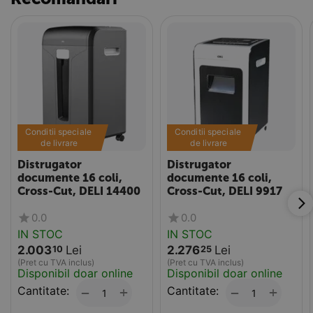
Conditii speciale 
Conditii speciale 
de livrare
de livrare
Distrugator
Distrugator
documente 16 coli,
documente 16 coli,
Cross-Cut, DELI 14400
Cross-Cut, DELI 9917
0.0
0.0
IN STOC
IN STOC
2.003
Lei
2.276
Lei
10
25
(Pret cu TVA inclus)
(Pret cu TVA inclus)
Disponibil doar online
Disponibil doar online
Cantitate:
+
Cantitate:
+
−
−