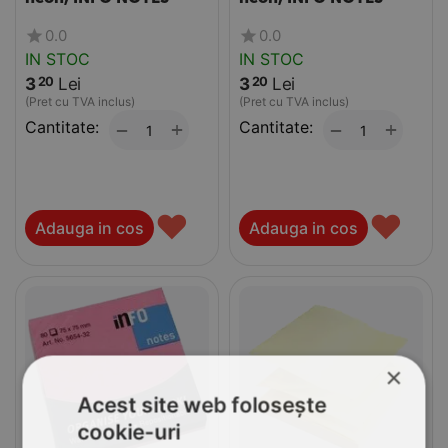
0.0
0.0
IN STOC
IN STOC
3
Lei
3
Lei
20
20
(Pret cu TVA inclus)
(Pret cu TVA inclus)
Cantitate:
+
Cantitate:
+
−
−
♥
♥
Adauga in cos
Adauga in cos
×
Acest site web folosește
cookie-uri