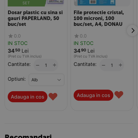
SET
Dosar plastic cu sina si
File protectie cristal,
gauri PAPERLAND, 50
100 microni, 100
buc/set
buc/set, A4, DONAU
0.0
0.0
IN STOC
IN STOC
34
Lei
34
Lei
50
90
(Pret cu TVA inclus)
(Pret cu TVA inclus)
Cantitate:
+
Cantitate:
+
−
−
Optiuni:
♥
♥
Adauga in cos
Adauga in cos
Recomandari