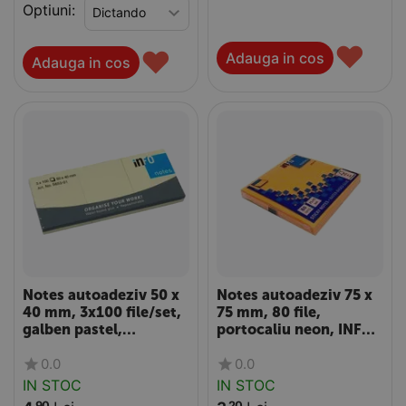
Optiuni:
♥
♥
Adauga in cos
Adauga in cos
Notes autoadeziv 50 x
Notes autoadeziv 75 x
40 mm, 3x100 file/set,
75 mm, 80 file,
galben pastel,
portocaliu neon, INFO
INFOnotes
NOTES
0.0
0.0
IN STOC
IN STOC
90
20