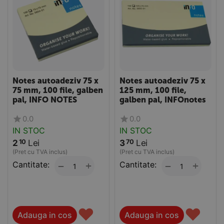
Notes autoadeziv 75 x
Notes autoadeziv 75 x
75 mm, 100 file, galben
125 mm, 100 file,
pal, INFO NOTES
galben pal, INFOnotes
0.0
0.0
IN STOC
IN STOC
2
Lei
3
Lei
10
70
(Pret cu TVA inclus)
(Pret cu TVA inclus)
Cantitate:
+
Cantitate:
+
−
−
♥
♥
Adauga in cos
Adauga in cos