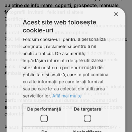
buletine de informare, coperti, prospecte, manuale,
×
fotografii, invitatii, felicitari si altele
Certificari:
Acest site web folosește
ISO 9706: Durata de viata foarte mare a documentelor
cookie-uri
printate in conditii de arhivare optime
Folosim cookie-uri pentru a personaliza
FSC Mix: Produs din materiale sustenabile, respectand
normele de protectie a mediului
conținutul, reclamele și pentru a ne
Tehnologie ColorLok: Asigura printari de calitate,
analiza traficul. De asemenea,
culori clare, negru intens si uscare rapida a cernelii
împărtășim informații despre utilizarea
Emisii neutre de carbon: Produs eco-friendly
site-ului nostru cu partenerii noștri de
Ambalare: 125 coli/top
publicitate și analiză, care le pot combina
cu alte informații pe care le-ați furnizat
Hartia A4 COLOR COPY - MONDI este alegerea ideala
sau pe care le-au colectat din utilizarea
pentru orice nevoie de imprimare color, oferind
serviciilor lor.
Află mai multe
performanta superioara si durabilitate. Comandati
acum si transformati-va documentele in capodopere
De performanță
De targetare
colorate!
Plasati o comanda pentru hartie A4, COLOR COPY -
De
Neclasificate