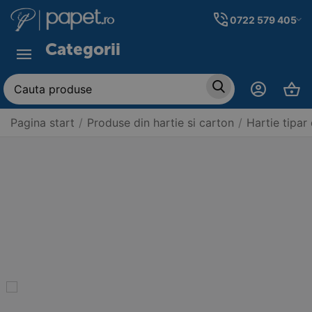
0722 579 405
Categorii
Pagina start
/
Produse din hartie si carton
/
Hartie tipar 