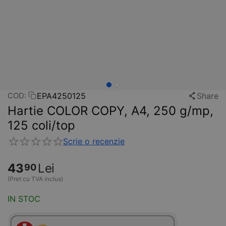
EPA4250125
Share
COD:
Hartie COLOR COPY, A4, 250 g/mp,
125 coli/top
Scrie o recenzie
43
Lei
90
(Pret cu TVA inclus)
IN STOC