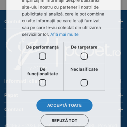
împărtășim informații despre utilizarea
site-ului nostru cu partenerii noștri de
publicitate și analiză, care le pot combina
cu alte informații pe care le-ați furnizat
Contul meu
sau pe care le-au colectat din utilizarea
serviciilor lor.
Află mai multe
De performanță
De targetare
De
Neclasificate
funcţionalitate
Informatii clienti
Papet
ACCEPTĂ TOATE
Contact
REFUZĂ TOT
© 1993 - 2026 Papet.ro - Activ Papet SRL. Powered