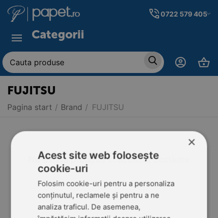
0722 579 405
Categorii
FUJITSU
Pagina start
/
Brand
/
FUJITSU
×
Acest site web folosește
Nu exista produse in aceasta sectiune
cookie-uri
Folosim cookie-uri pentru a personaliza
conținutul, reclamele și pentru a ne
analiza traficul. De asemenea,