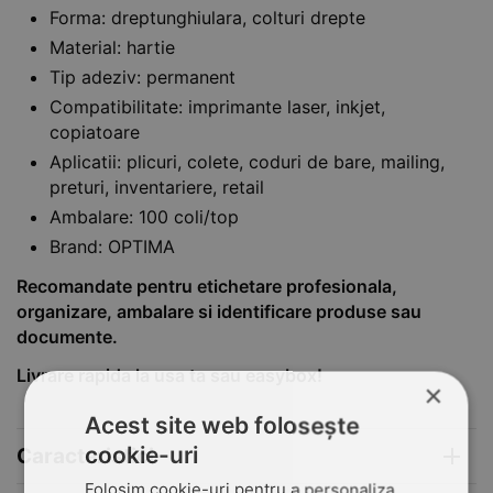
Forma: dreptunghiulara, colturi drepte
Material: hartie
Tip adeziv: permanent
Compatibilitate: imprimante laser, inkjet,
copiatoare
Aplicatii: plicuri, colete, coduri de bare, mailing,
preturi, inventariere, retail
Ambalare: 100 coli/top
Brand: OPTIMA
Recomandate pentru etichetare profesionala,
organizare, ambalare si identificare produse sau
documente.
Livrare rapida la usa ta sau easybox!
×
Acest site web folosește
cookie-uri
Caracteristici
Folosim cookie-uri pentru a personaliza