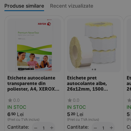
Produse similare
Recent vizualizate
Etichete autocolante
Etichete pret
E
transparente din
autocolante albe,
a
poliester, A4, XEROX
26x12mm, 1500
2
Alberta
etichete/rola
e
0.0
0.0
IN STOC
IN STOC
I
6
Lei
5
Lei
5
50
20
(Pret cu TVA inclus)
(Pret cu TVA inclus)
(P
Cantitate:
+
Cantitate:
+
Ca
−
−