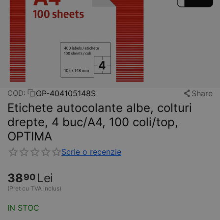
OP-404105148S
Share
COD:
Etichete autocolante albe, colturi
drepte, 4 buc/A4, 100 coli/top,
OPTIMA
Scrie o recenzie
38
Lei
90
(Pret cu TVA inclus)
IN STOC