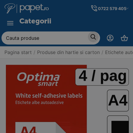
0722 579 405
Categorii
Pagina start
/
Produse din hartie si carton
/
Etichete aut