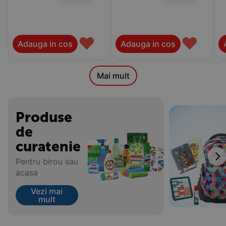
♥
♥
Adauga in cos
Adauga in cos
Mai mult
Produse
de
curatenie
Pentru birou sau
acasa
Vezi mai
mult