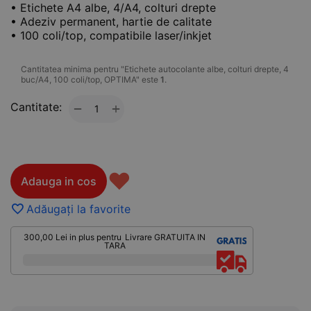
• Etichete A4 albe, 4/A4, colturi drepte
• Adeziv permanent, hartie de calitate
• 100 coli/top, compatibile laser/inkjet
Cantitatea minima pentru "Etichete autocolante albe, colturi drepte, 4
buc/A4, 100 coli/top, OPTIMA" este
1
.
Cantitate:
+
−
♥
Adauga in cos
Adăugați la favorite
300,00
Lei
in plus pentru
Livrare GRATUITA IN
TARA