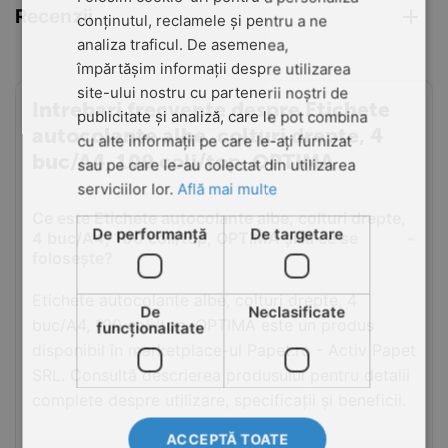
Recenzii
conținutul, reclamele și pentru a ne
analiza traficul. De asemenea,
împărtășim informații despre utilizarea
site-ului nostru cu partenerii noștri de
Intrebari frecvente despre Etichete
publicitate și analiză, care le pot combina
autocolante albe, colturi drepte, 4
cu alte informații pe care le-ați furnizat
buc/A4, 100 coli/top, OPTIMA
sau pe care le-au colectat din utilizarea
serviciilor lor.
Află mai multe
Ce este Etichete autocolante albe, colturi drepte,
De performanță
De targetare
4 buc/A4, 100 coli/top, OPTIMA și la ce se
folosește?
Etichete autocolante albe, colturi drepte, 4
De
Neclasificate
buc/A4, 100 coli/top, OPTIMA este un produs
funcţionalitate
disponibil în marketplace-ul Papet.ro - Activ Papet
SRL. Consultă descrierea produsului pentru detalii
complete despre utilizare, specificații și beneficii.
ACCEPTĂ TOATE