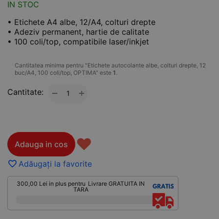
IN STOC
• Etichete A4 albe, 12/A4, colturi drepte
• Adeziv permanent, hartie de calitate
• 100 coli/top, compatibile laser/inkjet
Cantitatea minima pentru "Etichete autocolante albe, colturi drepte, 12
buc/A4, 100 coli/top, OPTIMA" este
1
.
Cantitate:
+
−
♥
Adauga in cos
Adăugați la favorite
300,00
Lei
in plus pentru
Livrare GRATUITA IN
TARA