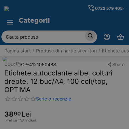
0722 579 405
Categorii
Pagina start
/
Produse din hartie si carton
/
Etichete aut
OP-412105048S
Share
COD:
Etichete autocolante albe, colturi
drepte, 12 buc/A4, 100 coli/top,
OPTIMA
Scrie o recenzie
38
Lei
90
(Pret cu TVA inclus)