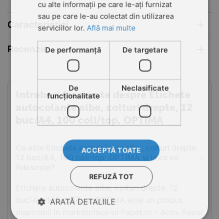
cu alte informații pe care le-ați furnizat
sau pe care le-au colectat din utilizarea
Caracteristici
serviciilor lor.
Află mai multe
Recenzii
De performanță
De targetare
De
Neclasificate
Intrebari frecvente despre Etichete
funcţionalitate
autocolante albe, colturi drepte, 12
buc/A4, 100 coli/top, OPTIMA
Ce este Etichete autocolante albe, colturi drepte,
ACCEPTĂ TOATE
12 buc/A4, 100 coli/top, OPTIMA și la ce se
folosește?
REFUZĂ TOT
Etichete autocolante albe, colturi drepte, 12
buc/A4, 100 coli/top, OPTIMA este un produs
ARATĂ DETALIILE
disponibil în marketplace-ul Papet.ro - Activ Papet