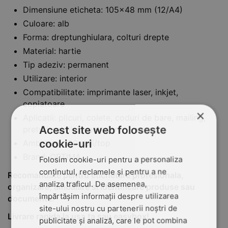
Dimensiune eticheta: 105x48 mm (12/A4)
Culoare: alb
Forma: dreptunghiulara, colturi drepte
Material: hartie
Tip adeziv: permanent
Utilizare: interior
Compatibilitate: imprimante laser, inkjet,
copiatoare
×
Aplicatii: plicuri, colete, coduri de bare, mailing,
Acest site web folosește
preturi, retail, inventariere
cookie-uri
Ambalare: 100 coli/top
Brand: OPTIMA
Folosim cookie-uri pentru a personaliza
conținutul, reclamele și pentru a ne
Recomandate pentru etichetare profesionala,
analiza traficul. De asemenea,
organizare, ambalare si identificare produse sau
împărtășim informații despre utilizarea
documente.
site-ului nostru cu partenerii noștri de
Livrare rapida la usa ta sau easybox!
publicitate și analiză, care le pot combina