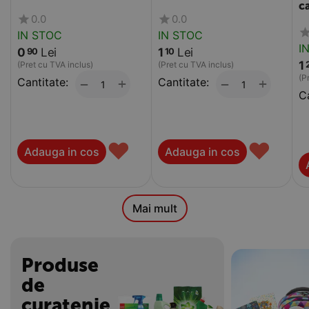
c
0.0
0.0
IN STOC
IN STOC
I
0
Lei
1
Lei
90
10
1
(Pret cu TVA inclus)
(Pret cu TVA inclus)
(P
Cantitate:
+
Cantitate:
+
−
−
Ca
♥
♥
Adauga in cos
Adauga in cos
Mai mult
Produse
de
curatenie