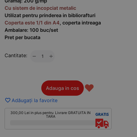
Gramaj: 200 g/mp
Cu sistem de incopciat metalic
Utilizat pentru prinderea in bibliorafturi
Coperta este 1/1
din A4
, coperta intreaga
Ambalare: 100 buc/set
Pret per bucata
Cantitate:
+
−
♥
Adauga in cos
Adăugați la favorite
300,00
Lei
in plus pentru
Livrare GRATUITA IN
TARA