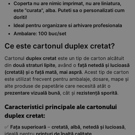
Coperta nu are nimic imprimat, nu are liniatura,
este "curata", alba. Puteti sa o personalizati cum
doriti!
Ideal pentru organizare si arhivare profesionala
Ambalare: 100 buc/set
Ce este cartonul duplex cretat?
Cartonul
duplex cretat
este un tip de carton alcătuit
din
două straturi lipite
, având o
față netedă și lucioasă
(cretată) și o față mată, mai aspră
. Acest tip de carton
este utilizat frecvent pentru ambalaje, dosare, mape și
alte produse de papetărie care necesită atât o
prezentare vizuală bună
, cât și
rezistență sporită
.
Caracteristici principale ale cartonului
duplex cretat:
✅
Fața superioară
–
cretată, albă, netedă și lucioasă
,
ideală pentru
printuri de înaltă calitate
.