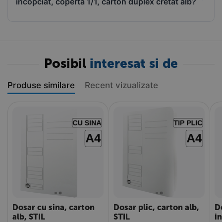
incopciat, coperta 1/1, carton duplex cretat alb?
Posibil
interesat si de
Produse similare
Recent vizualizate
Dosar cu sina, carton
Dosar plic, carton alb,
D
alb, STIL
STIL
i