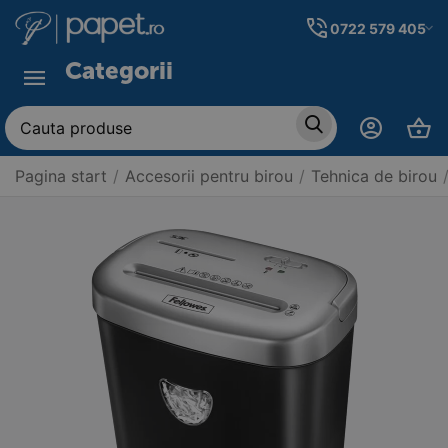
0722 579 405
Categorii
Pagina start
/
Accesorii pentru birou
/
Tehnica de birou