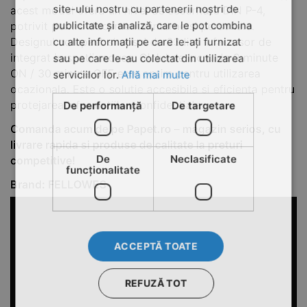
site-ului nostru cu partenerii noștri de
acest model ofera un nivel de securitate DIN P-4,
publicitate și analiză, care le pot combina
potrivit pentru documente interne si personale.
Designul compact si cosul de 23 litri il fac usor de
cu alte informații pe care le-ați furnizat
integrat in spatii reduse. Ciclul de lucru de 3 minute
sau pe care le-au colectat din utilizarea
ON / 30 minute OFF este optim pentru utilizarea
serviciilor lor.
Află mai multe
ocazionala. Este o solutie accesibila si eficienta pentru
protejarea informatiilor confidentiale.
De performanță
De targetare
Comanda acum de pe Papet.ro – magazin serios, cu
livrare rapida si produse de calitate la preturi
De
Neclasificate
competitive!
funcţionalitate
Brand: FELLOWES
ACCEPTĂ TOATE
REFUZĂ TOT