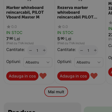
M
Marker whiteboard
Rezerva marker
3
reincarcabil, PILOT
whiteboard
A
Vboard Master M
reincarcabil PILOT
Vboard Master M
0.0
0.0
I
IN STOC
IN STOC
2
7
Lei
5
Lei
90
90
(P
(Pret cu TVA inclus)
(Pret cu TVA inclus)
Ca
Cantitate:
+
Cantitate:
+
−
−
Op
Optiuni:
Optiuni:
♥
♥
Adauga in cos
Adauga in cos
Mai mult