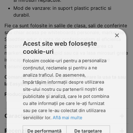
si mirosuri neplacute.
Mod de vanzare: in suport plastic practic si
durabil.
Fie ca sunt folosite in salile de clasa, sali de conferinte
sau chiar acasa pe whiteboards personale, markerele
×
Staedtler aduc o nota de profesionalism si eficienta
Acest site web folosește
prezentarilor tale. Nu mai exista preocuparea ca
cookie-uri
markerul se va usca rapid sau ca va lasa mirosuri grele
in incapere, permitandu-ti sa te concentrezi pe
Folosim cookie-uri pentru a personaliza
transmiterea mesajului tau.
conținutul, reclamele și pentru a ne
analiza traficul. De asemenea,
Comanda acum de pe Papet.ro cu livrare la usa ta sau
împărtășim informații despre utilizarea
la Easybox in 24-48h!
site-ului nostru cu partenerii noștri de
Producator: STAEDTLER
publicitate și analiză, care le pot combina
cu alte informații pe care le-ați furnizat
sau pe care le-au colectat din utilizarea
Caracteristici
serviciilor lor.
Află mai multe
Recenzii
De performanță
De targetare