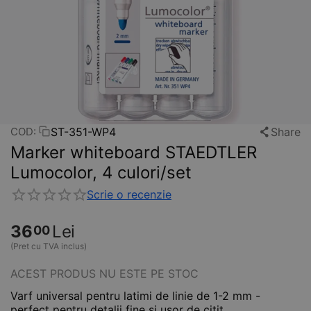
ST-351-WP4
Share
COD:
Marker whiteboard STAEDTLER
Lumocolor, 4 culori/set
Scrie o recenzie
36
Lei
00
(Pret cu TVA inclus)
ACEST PRODUS NU ESTE PE STOC
Varf universal pentru latimi de linie de 1-2 mm -
perfect pentru detalii fine si usor de citit.