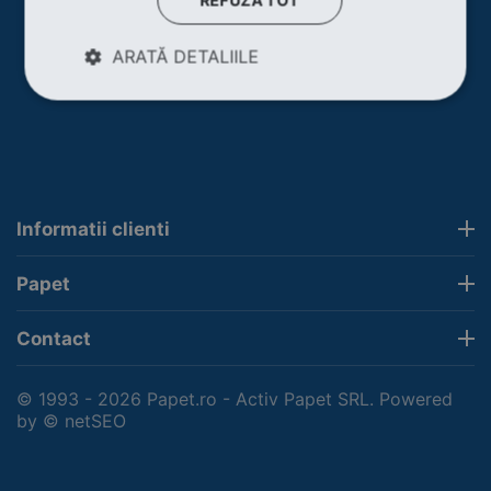
REFUZĂ TOT
ARATĂ DETALIILE
Informatii clienti
Papet
Contact
© 1993 - 2026 Papet.ro - Activ Papet SRL. Powered
by
© netSEO