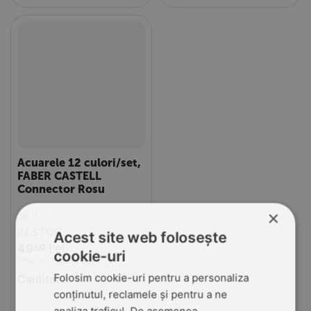
Acuarele 12 culori/set,
FABER CASTELL
Connector Rosu
×
0.0
IN STOC
Acest site web folosește
49
Lei
50
cookie-uri
(Pret cu TVA inclus)
Folosim cookie-uri pentru a personaliza
Cantitate:
+
−
conținutul, reclamele și pentru a ne